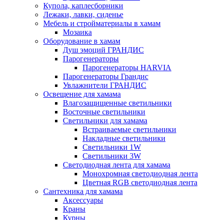
Купола, каплесборники
Лежаки, лавки, сиденье
Мебель и стройматериалы в хамам
Мозаика
Оборудование в хамам
Душ эмоций ГРАНДИС
Парогенераторы
Парогенераторы HARVIA
Парогенераторы Грандис
Увлажнители ГРАНДИС
Освещение для хамама
Влагозащищенные светильники
Восточные светильники
Светильники для хамама
Встраиваемые светильники
Накладные светильники
Светильники 1W
Светильники 3W
Светодиодная лента для хамама
Монохромная светодиодная лента
Цветная RGB светодиодная лента
Сантехника для хамама
Аксессуары
Краны
Курны