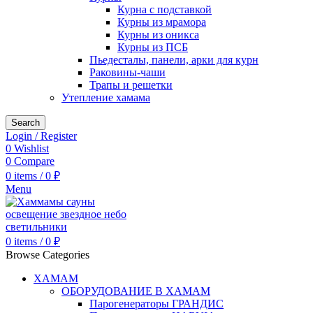
Курна с подставкой
Курны из мрамора
Курны из оникса
Курны из ПСБ
Пьедесталы, панели, арки для курн
Раковины-чаши
Трапы и решетки
Утепление хамама
Search
Login / Register
0
Wishlist
0
Compare
0
items
/
0
₽
Menu
0
items
/
0
₽
Browse Categories
ХАМАМ
ОБОРУДОВАНИЕ В ХАМАМ
Парогенераторы ГРАНДИС