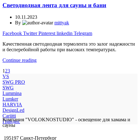
Светодиодная лента для сауны и бани
10.11.2023
By
mittyak
Facebook
Twitter
Pinterest
linkedin
Telegram
Качественная светодиодная термолента это залог надежности
и бесперебойной работы при высоких температурах.
Continue reading
1
2
3
VS
SWG PRO
SWG
Lummina
Lumker
HARVIA
DesignLed
Cariitti
Компания "VOLOKNOSTUDIO" - освещение для хамама и
Грандис
сауны
195197 Санкт-Петербург