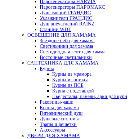
Парогенераторы HARVIA
Парогенераторы ПАРОМАКС
Душ эмоций ГРАНДИС
Увлажнители ГРАНДИС
Душ впечатлений RAINZ
Станции WDT
ОСВЕЩЕНИЕ ДЛЯ ХАМАМА
Звездное небо для хамама
Светильники для хамама
Светодиодная лента для хамма
Восточные светильники
САНТЕХНИКА ДЛЯ ХАМАМА
Курны
Курны из мрамора
Курны из оникса
Курны из ПСБ
Курна с подставкой
Пьедесталы, панели, арки для курн
Раковины-чаши
Краны для хамама
Гигиенический душ
Душевые системы
Трапы и решетки
Аксессуары
ДВЕРИ ДЛЯ ХАМАМА