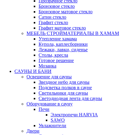
Прозрачное стекло
Бронзовое стекло
Бронзовое матовое стекло
Сатин стекло
Графит стекло
Графит матовое стекло
МЕБЕЛЬ СТРОЙМАТЕРИАЛЫ В ХАМАМ
Утепление хамама
Купола, каплесборники
Лежаки, лавки, сиденье
Столы, кресла
Готовое решение
Мозаика
САУНЫ И БАНИ
Освещение для сауны
Звездное небо для сауны
Подсветка полков в сауне
Светильники для сауны
Светодиодная лента для сауны
Оборудование в сауну
Печи
Электропечи HARVIA
SAWO
Увлажнители
Двери