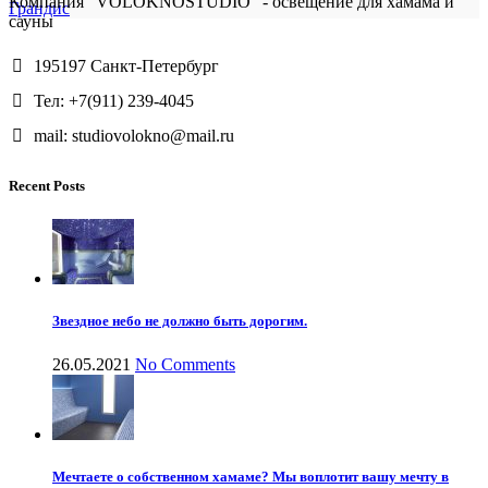
Компания "VOLOKNOSTUDIO" - освещение для хамама и
Грандис
сауны
195197 Санкт-Петербург
Тел: +7(911) 239-4045
mail: studiovolokno@mail.ru
Recent Posts
Звездное небо не должно быть дорогим.
26.05.2021
No Comments
Мечтаете о собственном хамаме? Мы воплотит вашу мечту в