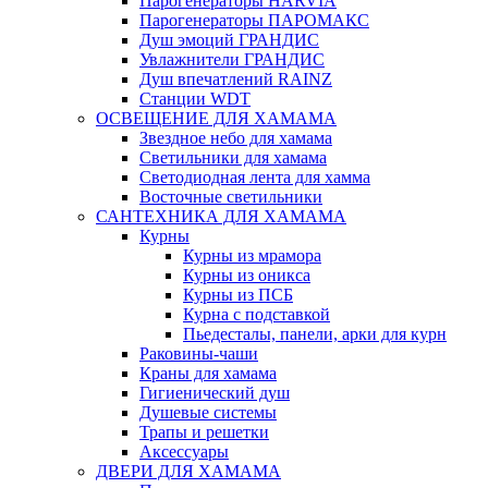
Парогенераторы HARVIA
Парогенераторы ПАРОМАКС
Душ эмоций ГРАНДИС
Увлажнители ГРАНДИС
Душ впечатлений RAINZ
Станции WDT
ОСВЕЩЕНИЕ ДЛЯ ХАМАМА
Звездное небо для хамама
Светильники для хамама
Светодиодная лента для хамма
Восточные светильники
САНТЕХНИКА ДЛЯ ХАМАМА
Курны
Курны из мрамора
Курны из оникса
Курны из ПСБ
Курна с подставкой
Пьедесталы, панели, арки для курн
Раковины-чаши
Краны для хамама
Гигиенический душ
Душевые системы
Трапы и решетки
Аксессуары
ДВЕРИ ДЛЯ ХАМАМА