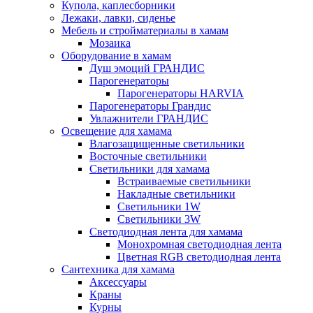
Купола, каплесборники
Лежаки, лавки, сиденье
Мебель и стройматериалы в хамам
Мозаика
Оборудование в хамам
Душ эмоций ГРАНДИС
Парогенераторы
Парогенераторы HARVIA
Парогенераторы Грандис
Увлажнители ГРАНДИС
Освещение для хамама
Влагозащищенные светильники
Восточные светильники
Светильники для хамама
Встраиваемые светильники
Накладные светильники
Светильники 1W
Светильники 3W
Светодиодная лента для хамама
Монохромная светодиодная лента
Цветная RGB светодиодная лента
Сантехника для хамама
Аксессуары
Краны
Курны