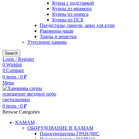
Курна с подставкой
Курны из мрамора
Курны из оникса
Курны из ПСБ
Пьедесталы, панели, арки для курн
Раковины-чаши
Трапы и решетки
Утепление хамама
Search
Login / Register
0
Wishlist
0
Compare
0
items
/
0
₽
Menu
0
items
/
0
₽
Browse Categories
ХАМАМ
ОБОРУДОВАНИЕ В ХАМАМ
Парогенераторы ГРАНДИС