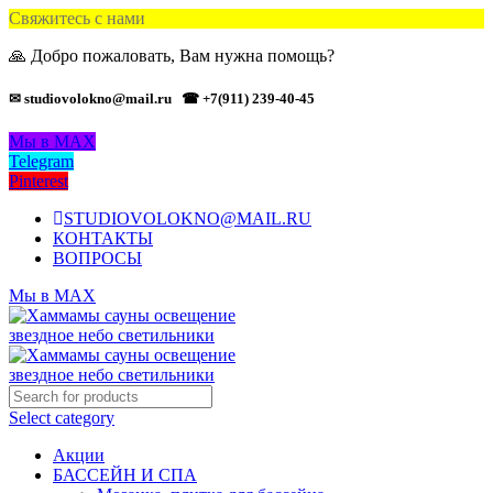
Свяжитесь с нами
🙏 Добро пожаловать, Вам нужна помощь?
✉ studiovolokno@mail.ru
☎ +7(911) 239-40-45
Мы в MAX
Telegram
Pinterest
STUDIOVOLOKNO@MAIL.RU
КОНТАКТЫ
ВОПРОСЫ
Мы в MAX
Select category
Акции
БАССЕЙН И СПА