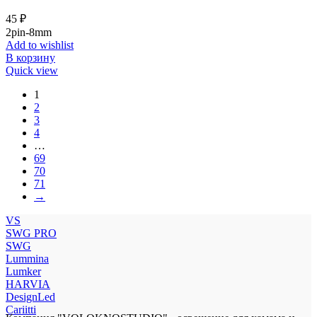
45
₽
2pin-8mm
Add to wishlist
В корзину
Quick view
1
2
3
4
…
69
70
71
→
VS
SWG PRO
SWG
Lummina
Lumker
HARVIA
DesignLed
Cariitti