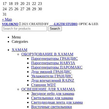
17
18
19
20
21
22
23
24
25
26
27
28
29
30
31
« Мар
VOLOKNO
2021 CREATED BY
-LIGTH STUDIO
. OPTIC & LED.
SV
Search
Menu
Categories
ХАМАМ
ОБОРУДОВАНИЕ В ХАМАМ
Парогенераторы ГРАНДИС
Парогенераторы HARVIA
Парогенераторы ПАРОМАКС
Душ эмоций ГРАНДИС
Увлажнители ГРАНДИС
Душ впечатлений RAINZ
Станции WDT
ОСВЕЩЕНИЕ ДЛЯ ХАМАМА
Звездное небо для хамама
Светильники для хамама
Светодиодная лента для хамма
Восточные светильники