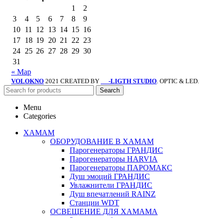
1
2
3
4
5
6
7
8
9
10
11
12
13
14
15
16
17
18
19
20
21
22
23
24
25
26
27
28
29
30
31
« Мар
VOLOKNO
2021 CREATED BY
-LIGTH STUDIO
. OPTIC & LED.
SV
Search
Menu
Categories
ХАМАМ
ОБОРУДОВАНИЕ В ХАМАМ
Парогенераторы ГРАНДИС
Парогенераторы HARVIA
Парогенераторы ПАРОМАКС
Душ эмоций ГРАНДИС
Увлажнители ГРАНДИС
Душ впечатлений RAINZ
Станции WDT
ОСВЕЩЕНИЕ ДЛЯ ХАМАМА