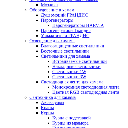
Мозаика
Оборудование в хамам
Душ эмоций ГРАНДИС
Парогенераторы
Парогенераторы HARVIA
Парогенераторы Грандис
Увлажнители ГРАНДИС
Освещение для хамама
Влагозащищенные светильники
Восточные светильники
Светильники для хамама
Встраиваемые светильники
Накладные светильники
Светильники 1W
Светильники 3W
Светодиодная лента для хамама
Монохромная светодиодная лента
Цветная RGB светодиодная лента
Сантехника для хамама
Аксессуары
Краны
Курны
Курна с подставкой
Курны из мрамора