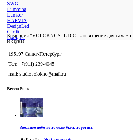
SWG
Lummina
Lumker
HARVIA
DesignLed
Cariitti
Компания "VOLOKNOSTUDIO" - освещение для хамама
Грандис
и сауны
195197 Санкт-Петербург
Тел: +7(911) 239-4045
mail: studiovolokno@mail.ru
Recent Posts
Звездное небо не должно быть дорогим.
26.05.2021
No Comments