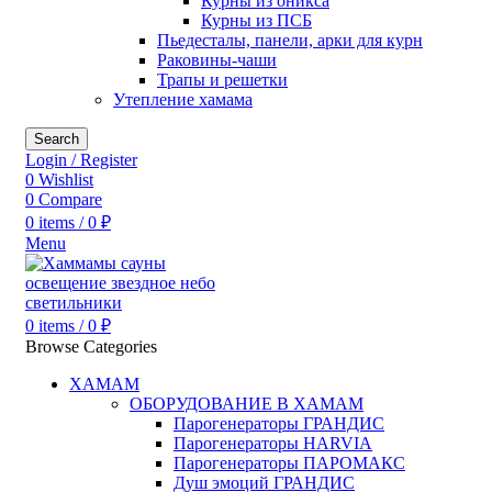
Курны из оникса
Курны из ПСБ
Пьедесталы, панели, арки для курн
Раковины-чаши
Трапы и решетки
Утепление хамама
Search
Login / Register
0
Wishlist
0
Compare
0
items
/
0
₽
Menu
0
items
/
0
₽
Browse Categories
ХАМАМ
ОБОРУДОВАНИЕ В ХАМАМ
Парогенераторы ГРАНДИС
Парогенераторы HARVIA
Парогенераторы ПАРОМАКС
Душ эмоций ГРАНДИС