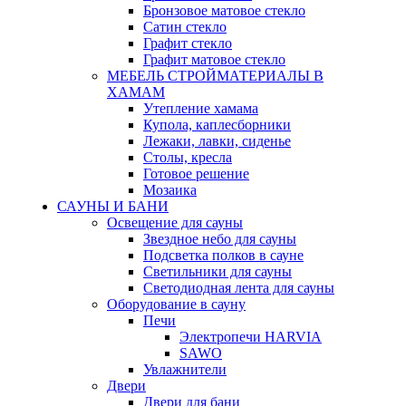
Бронзовое матовое стекло
Сатин стекло
Графит стекло
Графит матовое стекло
МЕБЕЛЬ СТРОЙМАТЕРИАЛЫ В
ХАМАМ
Утепление хамама
Купола, каплесборники
Лежаки, лавки, сиденье
Столы, кресла
Готовое решение
Мозаика
САУНЫ И БАНИ
Освещение для сауны
Звездное небо для сауны
Подсветка полков в сауне
Светильники для сауны
Светодиодная лента для сауны
Оборудование в сауну
Печи
Электропечи HARVIA
SAWO
Увлажнители
Двери
Двери для бани