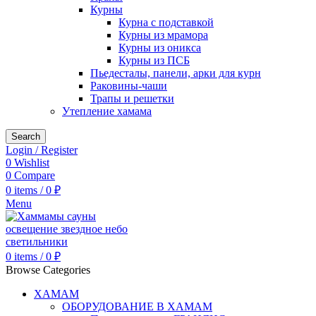
Курны
Курна с подставкой
Курны из мрамора
Курны из оникса
Курны из ПСБ
Пьедесталы, панели, арки для курн
Раковины-чаши
Трапы и решетки
Утепление хамама
Search
Login / Register
0
Wishlist
0
Compare
0
items
/
0
₽
Menu
0
items
/
0
₽
Browse Categories
ХАМАМ
ОБОРУДОВАНИЕ В ХАМАМ