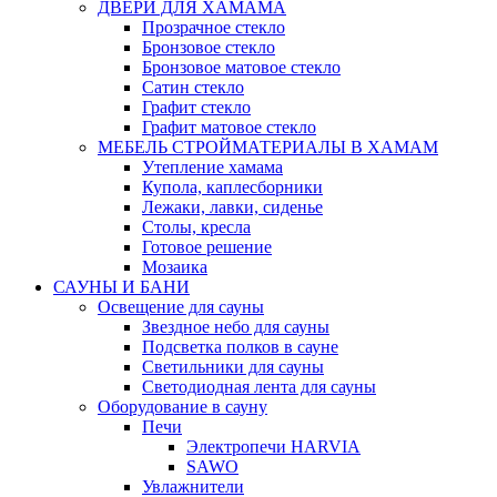
ДВЕРИ ДЛЯ ХАМАМА
Прозрачное стекло
Бронзовое стекло
Бронзовое матовое стекло
Сатин стекло
Графит стекло
Графит матовое стекло
МЕБЕЛЬ СТРОЙМАТЕРИАЛЫ В ХАМАМ
Утепление хамама
Купола, каплесборники
Лежаки, лавки, сиденье
Столы, кресла
Готовое решение
Мозаика
САУНЫ И БАНИ
Освещение для сауны
Звездное небо для сауны
Подсветка полков в сауне
Светильники для сауны
Светодиодная лента для сауны
Оборудование в сауну
Печи
Электропечи HARVIA
SAWO
Увлажнители