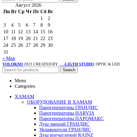
Август 2026
Пн
Вт
Ср
Чт
Пт
Сб
Вс
1
2
3
4
5
6
7
8
9
10
11
12
13
14
15
16
17
18
19
20
21
22
23
24
25
26
27
28
29
30
31
« Мар
VOLOKNO
2021 CREATED BY
-LIGTH STUDIO
. OPTIC & LED.
SV
Search
Menu
Categories
ХАМАМ
ОБОРУДОВАНИЕ В ХАМАМ
Парогенераторы ГРАНДИС
Парогенераторы HARVIA
Парогенераторы ПАРОМАКС
Душ эмоций ГРАНДИС
Увлажнители ГРАНДИС
Душ впечатлений RAINZ