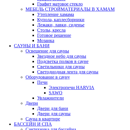
Графит матовое стекло
МЕБЕЛЬ СТРОЙМАТЕРИАЛЫ В ХАМАМ
Утепление хамама
Купола, каплесборники
Лежаки, лавки, сиденье
Столы, кресла
Готовое решение
Мозаика
САУНЫ И БАНИ
Освещение для сауны
Звездное небо для сауны
Подсветка полков в сауне
Светильники для сауны
Светодиодная лента для сауны
Оборудование в сауну
Печи
Электропечи HARVIA
SAWO
Увлажнители
Двери
Двери для бани
Двери для сауны
Сауна в квартире
БАССЕЙН И СПА
Сантехника для бассейна