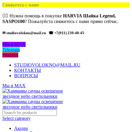
Свяжитесь с нами
🙋‍♂️ Нужна помощь в покупке
HARVIA Шайка Legend,
SASPO100
? Пожалуйста свяжитесь с нами прямо сейчас.
✉ studiovolokno@mail.ru
☎ +7(911) 239-40-45
Мы в MAX
Telegram
Pinterest
STUDIOVOLOKNO@MAIL.RU
КОНТАКТЫ
ВОПРОСЫ
Мы в MAX
Select category
Акции