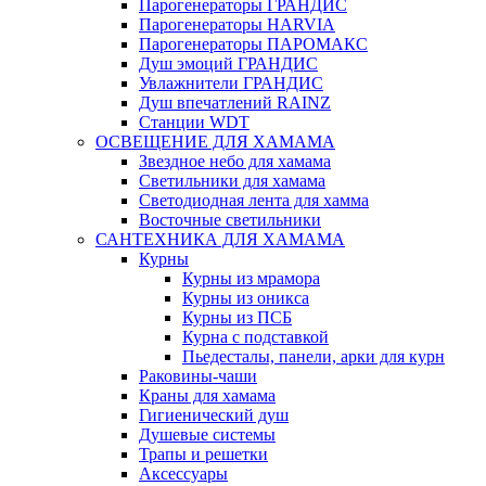
Парогенераторы ГРАНДИС
Парогенераторы HARVIA
Парогенераторы ПАРОМАКС
Душ эмоций ГРАНДИС
Увлажнители ГРАНДИС
Душ впечатлений RAINZ
Станции WDT
ОСВЕЩЕНИЕ ДЛЯ ХАМАМА
Звездное небо для хамама
Светильники для хамама
Светодиодная лента для хамма
Восточные светильники
САНТЕХНИКА ДЛЯ ХАМАМА
Курны
Курны из мрамора
Курны из оникса
Курны из ПСБ
Курна с подставкой
Пьедесталы, панели, арки для курн
Раковины-чаши
Краны для хамама
Гигиенический душ
Душевые системы
Трапы и решетки
Аксессуары