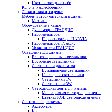
Цветное звездное небо
Купола, каплесборники
Лежаки, лавки, сиденье
Мебель и стройматериалы в хамам
Мозаика
Оборудование в хамам
Душ эмоций ГРАНДИС
Парогенераторы
Парогенераторы HARVIA
Парогенераторы Грандис
Увлажнители ГРАНДИС
Освещение для хамама
Влагозащищенные светильники
Восточные светильники
Светильники для хамама
Встраиваемые светильники
Накладные светильники
Светильники 1W
Светильники 3W
Светодиодная лента для хамама
Монохромная светодиодная лента
Цветная RGB светодиодная лента
Сантехника для хамама
Аксессуары
Краны