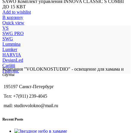
SAWO Комплект управления INNOVA CLASSIC S COMBI
ДО 15 КВТ
Add to wishlist
В корзину
Quick view
VS
SWG PRO
SWG
Lummina
Lumker
HARVIA
DesignLed
Cariitti
Компания "VOLOKNOSTUDIO" - освещение для хамама и
Грандис
сауны
195197 Санкт-Петербург
Тел: +7(911) 239-4045
mail: studiovolokno@mail.ru
Recent Posts