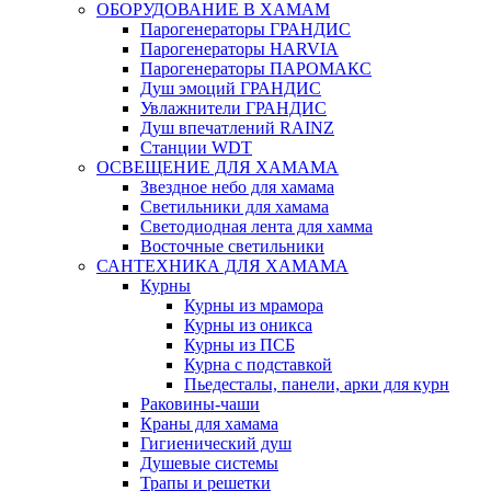
ОБОРУДОВАНИЕ В ХАМАМ
Парогенераторы ГРАНДИС
Парогенераторы HARVIA
Парогенераторы ПАРОМАКС
Душ эмоций ГРАНДИС
Увлажнители ГРАНДИС
Душ впечатлений RAINZ
Станции WDT
ОСВЕЩЕНИЕ ДЛЯ ХАМАМА
Звездное небо для хамама
Светильники для хамама
Светодиодная лента для хамма
Восточные светильники
САНТЕХНИКА ДЛЯ ХАМАМА
Курны
Курны из мрамора
Курны из оникса
Курны из ПСБ
Курна с подставкой
Пьедесталы, панели, арки для курн
Раковины-чаши
Краны для хамама
Гигиенический душ
Душевые системы
Трапы и решетки