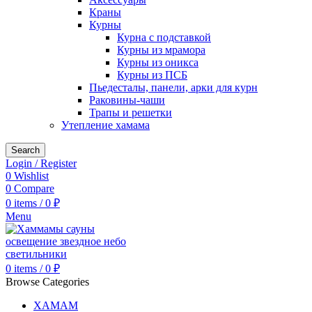
Краны
Курны
Курна с подставкой
Курны из мрамора
Курны из оникса
Курны из ПСБ
Пьедесталы, панели, арки для курн
Раковины-чаши
Трапы и решетки
Утепление хамама
Search
Login / Register
0
Wishlist
0
Compare
0
items
/
0
₽
Menu
0
items
/
0
₽
Browse Categories
ХАМАМ