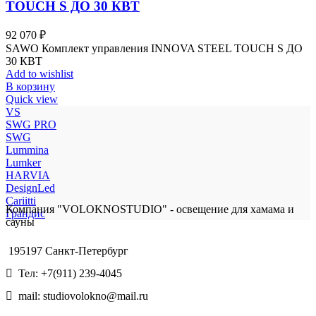
TOUCH S ДО 30 КВТ
92 070
₽
SAWO Комплект управления INNOVA STEEL TOUCH S ДО
30 КВТ
Add to wishlist
В корзину
Quick view
VS
SWG PRO
SWG
Lummina
Lumker
HARVIA
DesignLed
Cariitti
Компания "VOLOKNOSTUDIO" - освещение для хамама и
Грандис
сауны
195197 Санкт-Петербург
Тел: +7(911) 239-4045
mail: studiovolokno@mail.ru