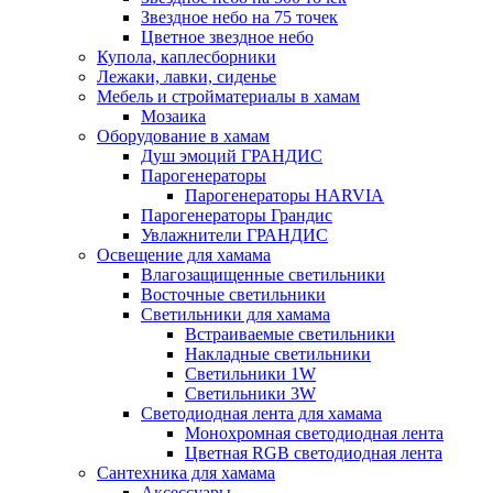
Звездное небо на 75 точек
Цветное звездное небо
Купола, каплесборники
Лежаки, лавки, сиденье
Мебель и стройматериалы в хамам
Мозаика
Оборудование в хамам
Душ эмоций ГРАНДИС
Парогенераторы
Парогенераторы HARVIA
Парогенераторы Грандис
Увлажнители ГРАНДИС
Освещение для хамама
Влагозащищенные светильники
Восточные светильники
Светильники для хамама
Встраиваемые светильники
Накладные светильники
Светильники 1W
Светильники 3W
Светодиодная лента для хамама
Монохромная светодиодная лента
Цветная RGB светодиодная лента
Сантехника для хамама
Аксессуары