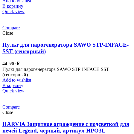
Add to wishlist
В корзину
Quick view
Compare
Close
Пульт для парогенератора SAWO STP-INFACE-
SST (сенсорный)
44 590
₽
Пульт для парогенератора SAWO STP-INFACE-SST
(сенсорный)
Add to wishlist
В корзину
Quick view
Compare
Close
HARVIA Защитное ограждение с подсветкой для
печей Legend, черный, артикул HPO3L