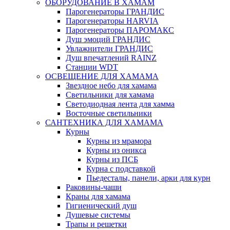
ОБОРУДОВАНИЕ В ХАМАМ
Парогенераторы ГРАНДИС
Парогенераторы HARVIA
Парогенераторы ПАРОМАКС
Душ эмоций ГРАНДИС
Увлажнители ГРАНДИС
Душ впечатлений RAINZ
Станции WDT
ОСВЕЩЕНИЕ ДЛЯ ХАМАМА
Звездное небо для хамама
Светильники для хамама
Светодиодная лента для хамма
Восточные светильники
САНТЕХНИКА ДЛЯ ХАМАМА
Курны
Курны из мрамора
Курны из оникса
Курны из ПСБ
Курна с подставкой
Пьедесталы, панели, арки для курн
Раковины-чаши
Краны для хамама
Гигиенический душ
Душевые системы
Трапы и решетки