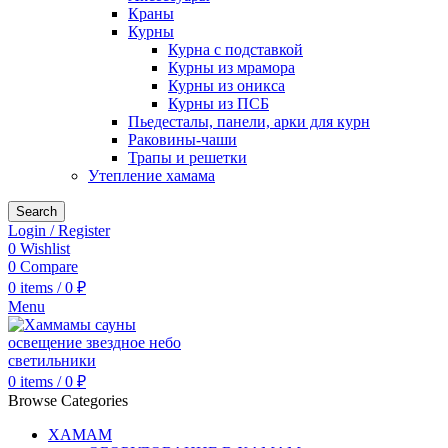
Краны
Курны
Курна с подставкой
Курны из мрамора
Курны из оникса
Курны из ПСБ
Пьедесталы, панели, арки для курн
Раковины-чаши
Трапы и решетки
Утепление хамама
Search
Login / Register
0
Wishlist
0
Compare
0
items
/
0
₽
Menu
0
items
/
0
₽
Browse Categories
ХАМАМ