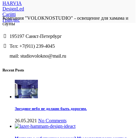
HARVIA
DesignLed
Cariitti
Компания "VOLOKNOSTUDIO" - освещение для хамама и
Грандис
сауны
195197 Санкт-Петербург
Тел: +7(911) 239-4045
mail: studiovolokno@mail.ru
Recent Posts
Звездное небо не должно быть дорогим.
26.05.2021
No Comments