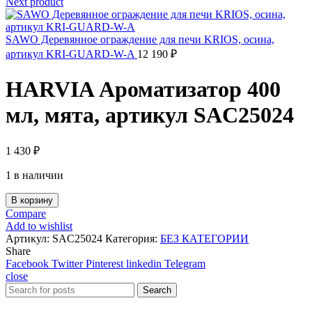
Next product
SAWO Деревянное ограждение для печи KRIOS, осина,
артикул KRI-GUARD-W-A
12 190
₽
HARVIA Ароматизатор 400
мл, мята, артикул SAC25024
1 430
₽
1 в наличии
В корзину
Compare
Add to wishlist
Артикул:
SAC25024
Категория:
БЕЗ КАТЕГОРИИ
Share
Facebook
Twitter
Pinterest
linkedin
Telegram
close
Search