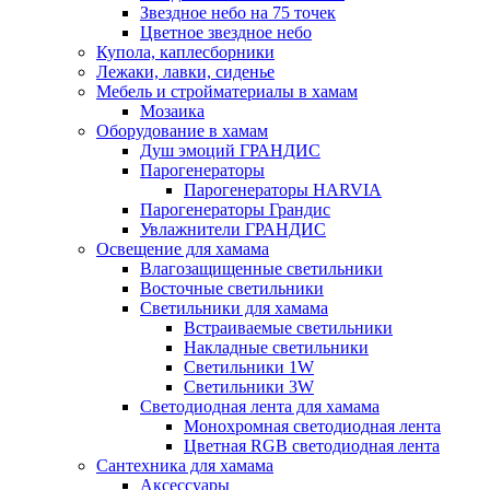
Звездное небо на 75 точек
Цветное звездное небо
Купола, каплесборники
Лежаки, лавки, сиденье
Мебель и стройматериалы в хамам
Мозаика
Оборудование в хамам
Душ эмоций ГРАНДИС
Парогенераторы
Парогенераторы HARVIA
Парогенераторы Грандис
Увлажнители ГРАНДИС
Освещение для хамама
Влагозащищенные светильники
Восточные светильники
Светильники для хамама
Встраиваемые светильники
Накладные светильники
Светильники 1W
Светильники 3W
Светодиодная лента для хамама
Монохромная светодиодная лента
Цветная RGB светодиодная лента
Сантехника для хамама
Аксессуары