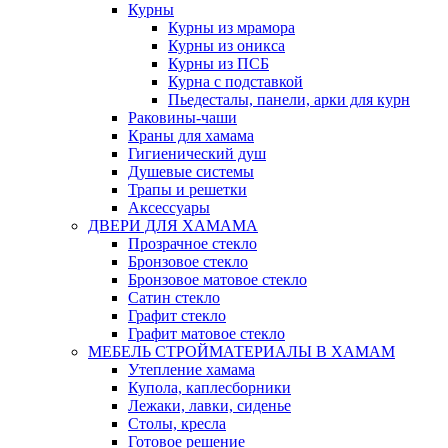
Курны
Курны из мрамора
Курны из оникса
Курны из ПСБ
Курна с подставкой
Пьедесталы, панели, арки для курн
Раковины-чаши
Краны для хамама
Гигиенический душ
Душевые системы
Трапы и решетки
Аксессуары
ДВЕРИ ДЛЯ ХАМАМА
Прозрачное стекло
Бронзовое стекло
Бронзовое матовое стекло
Сатин стекло
Графит стекло
Графит матовое стекло
МЕБЕЛЬ СТРОЙМАТЕРИАЛЫ В ХАМАМ
Утепление хамама
Купола, каплесборники
Лежаки, лавки, сиденье
Столы, кресла
Готовое решение