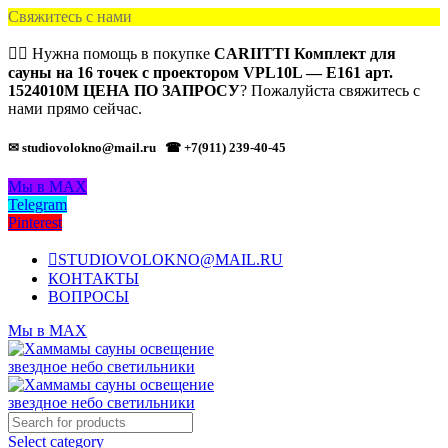
Свяжитесь с нами
🙋‍♂️ Нужна помощь в покупке
CARIITTI Комплект для
сауны на 16 точек с проектором VPL10L — E161 арт.
1524010М ЦЕНА ПО ЗАПРОСУ
? Пожалуйста свяжитесь с
нами прямо сейчас.
✉ studiovolokno@mail.ru
☎ +7(911) 239-40-45
Мы в MAX
Telegram
Pinterest
STUDIOVOLOKNO@MAIL.RU
КОНТАКТЫ
ВОПРОСЫ
Мы в MAX
Select category