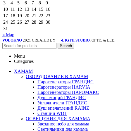
3
4
5
6
7
8
9
10
11
12
13
14
15
16
17
18
19
20
21
22
23
24
25
26
27
28
29
30
31
« Мар
VOLOKNO
2021 CREATED BY
-LIGTH STUDIO
. OPTIC & LED.
SV
Search
Menu
Categories
ХАМАМ
ОБОРУДОВАНИЕ В ХАМАМ
Парогенераторы ГРАНДИС
Парогенераторы HARVIA
Парогенераторы ПАРОМАКС
Душ эмоций ГРАНДИС
Увлажнители ГРАНДИС
Душ впечатлений RAINZ
Станции WDT
ОСВЕЩЕНИЕ ДЛЯ ХАМАМА
Звездное небо для хамама
Светильники для хамама