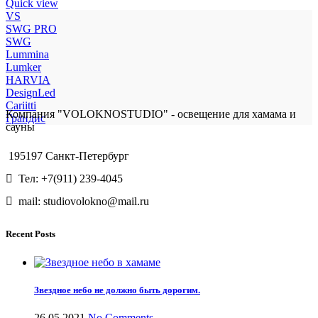
Quick view
VS
SWG PRO
SWG
Lummina
Lumker
HARVIA
DesignLed
Cariitti
Компания "VOLOKNOSTUDIO" - освещение для хамама и
Грандис
сауны
195197 Санкт-Петербург
Тел: +7(911) 239-4045
mail: studiovolokno@mail.ru
Recent Posts
Звездное небо не должно быть дорогим.
26.05.2021
No Comments