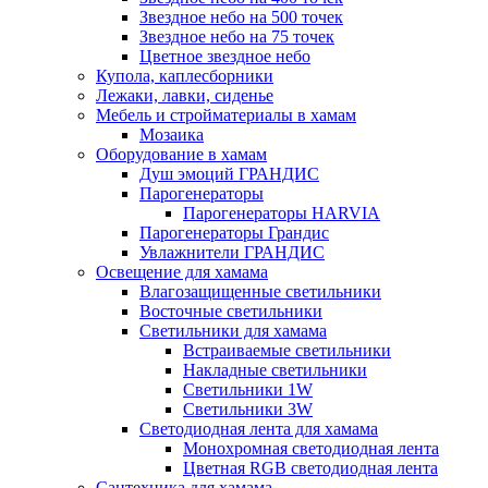
Звездное небо на 500 точек
Звездное небо на 75 точек
Цветное звездное небо
Купола, каплесборники
Лежаки, лавки, сиденье
Мебель и стройматериалы в хамам
Мозаика
Оборудование в хамам
Душ эмоций ГРАНДИС
Парогенераторы
Парогенераторы HARVIA
Парогенераторы Грандис
Увлажнители ГРАНДИС
Освещение для хамама
Влагозащищенные светильники
Восточные светильники
Светильники для хамама
Встраиваемые светильники
Накладные светильники
Светильники 1W
Светильники 3W
Светодиодная лента для хамама
Монохромная светодиодная лента
Цветная RGB светодиодная лента
Сантехника для хамама