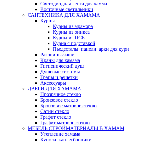
Светодиодная лента для хамма
Восточные светильники
САНТЕХНИКА ДЛЯ ХАМАМА
Курны
Курны из мрамора
Курны из оникса
Курны из ПСБ
Курна с подставкой
Пьедесталы, панели, арки для курн
Раковины-чаши
Краны для хамама
Гигиенический душ
Душевые системы
Трапы и решетки
Аксессуары
ДВЕРИ ДЛЯ ХАМАМА
Прозрачное стекло
Бронзовое стекло
Бронзовое матовое стекло
Сатин стекло
Графит стекло
Графит матовое стекло
МЕБЕЛЬ СТРОЙМАТЕРИАЛЫ В ХАМАМ
Утепление хамама
Купола, каплесборники