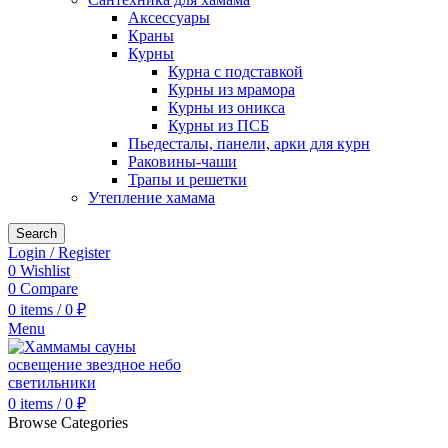
Аксессуары
Краны
Курны
Курна с подставкой
Курны из мрамора
Курны из оникса
Курны из ПСБ
Пьедесталы, панели, арки для курн
Раковины-чаши
Трапы и решетки
Утепление хамама
Search
Login / Register
0
Wishlist
0
Compare
0
items
/
0
₽
Menu
0
items
/
0
₽
Browse Categories