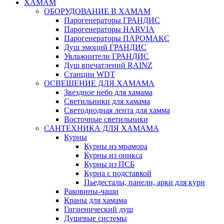
ХАМАМ
ОБОРУДОВАНИЕ В ХАМАМ
Парогенераторы ГРАНДИС
Парогенераторы HARVIA
Парогенераторы ПАРОМАКС
Душ эмоций ГРАНДИС
Увлажнители ГРАНДИС
Душ впечатлений RAINZ
Станции WDT
ОСВЕЩЕНИЕ ДЛЯ ХАМАМА
Звездное небо для хамама
Светильники для хамама
Светодиодная лента для хамма
Восточные светильники
САНТЕХНИКА ДЛЯ ХАМАМА
Курны
Курны из мрамора
Курны из оникса
Курны из ПСБ
Курна с подставкой
Пьедесталы, панели, арки для курн
Раковины-чаши
Краны для хамама
Гигиенический душ
Душевые системы