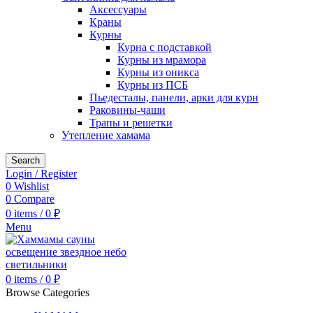
Аксессуары
Краны
Курны
Курна с подставкой
Курны из мрамора
Курны из оникса
Курны из ПСБ
Пьедесталы, панели, арки для курн
Раковины-чаши
Трапы и решетки
Утепление хамама
Search
Login / Register
0
Wishlist
0
Compare
0
items
/
0
₽
Menu
0
items
/
0
₽
Browse Categories