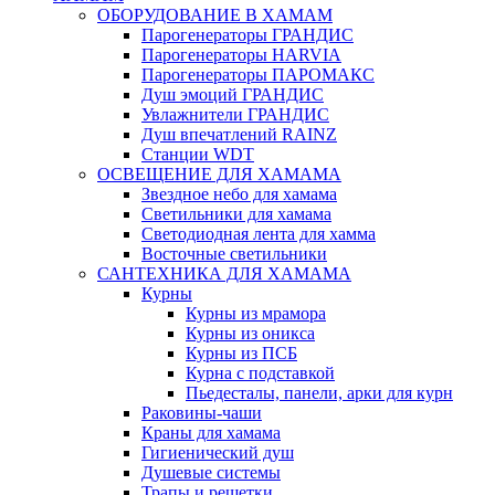
ОБОРУДОВАНИЕ В ХАМАМ
Парогенераторы ГРАНДИС
Парогенераторы HARVIA
Парогенераторы ПАРОМАКС
Душ эмоций ГРАНДИС
Увлажнители ГРАНДИС
Душ впечатлений RAINZ
Станции WDT
ОСВЕЩЕНИЕ ДЛЯ ХАМАМА
Звездное небо для хамама
Светильники для хамама
Светодиодная лента для хамма
Восточные светильники
САНТЕХНИКА ДЛЯ ХАМАМА
Курны
Курны из мрамора
Курны из оникса
Курны из ПСБ
Курна с подставкой
Пьедесталы, панели, арки для курн
Раковины-чаши
Краны для хамама
Гигиенический душ
Душевые системы
Трапы и решетки