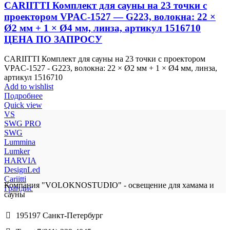
CARIITTI Комплект для сауны на 23 точки с
проектором VPAC-1527 — G223, волокна: 22 ×
Ø2 мм + 1 × Ø4 мм, линза, артикул 1516710
ЦЕНА ПО ЗАПРОСУ
CARIITTI Комплект для сауны на 23 точки с проектором
VPAC-1527 - G223, волокна: 22 × Ø2 мм + 1 × Ø4 мм, линза,
артикул 1516710
Add to wishlist
Подробнее
Quick view
VS
SWG PRO
SWG
Lummina
Lumker
HARVIA
DesignLed
Cariitti
Компания "VOLOKNOSTUDIO" - освещение для хамама и
Грандис
сауны
195197 Санкт-Петербург