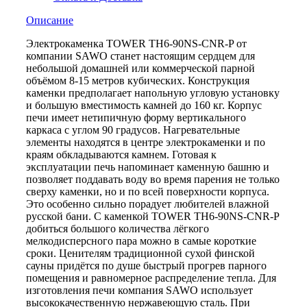
Описание
Электрокаменка TOWER TH6-90NS-CNR-P от
компании SAWO станет настоящим сердцем для
небольшой домашней или коммерческой парной
объёмом 8-15 метров кубических. Конструкция
каменки предполагает напольную угловую установку
и большую вместимость камней до 160 кг. Корпус
печи имеет нетипичную форму вертикального
каркаса c углом 90 градусов. Нагревательные
элементы находятся в центре электрокаменки и по
краям обкладываются камнем. Готовая к
эксплуатации печь напоминает каменную башню и
позволяет поддавать воду во время парения не только
сверху каменки, но и по всей поверхности корпуса.
Это особенно сильно порадует любителей влажной
русской бани. С каменкой TOWER TH6-90NS-CNR-P
добиться большого количества лёгкого
мелкодисперсного пара можно в самые короткие
сроки. Ценителям традиционной сухой финской
сауны придётся по душе быстрый прогрев парного
помещения и равномерное распределение тепла. Для
изготовления печи компания SAWO использует
высококачественную нержавеющую сталь. При