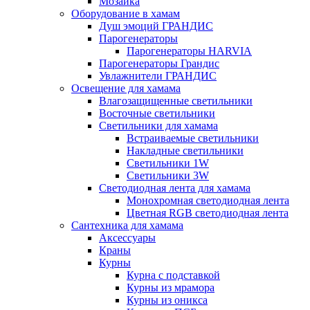
Мозаика
Оборудование в хамам
Душ эмоций ГРАНДИС
Парогенераторы
Парогенераторы HARVIA
Парогенераторы Грандис
Увлажнители ГРАНДИС
Освещение для хамама
Влагозащищенные светильники
Восточные светильники
Светильники для хамама
Встраиваемые светильники
Накладные светильники
Светильники 1W
Светильники 3W
Светодиодная лента для хамама
Монохромная светодиодная лента
Цветная RGB светодиодная лента
Сантехника для хамама
Аксессуары
Краны
Курны
Курна с подставкой
Курны из мрамора
Курны из оникса