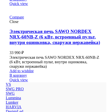
Quick view
Compare
Close
Электрическая печь SAWO NORDEX
NRX-60NB-Z (6 кВт, встроенный пульт,
внутри оцинковка, снаружи нержавейка)
33 990
₽
Электрическая печь SAWO NORDEX NRX-60NB-Z
(6 кВт, встроенный пульт, внутри оцинковка,
снаружи нержавейка)
Add to wishlist
В корзину
Quick view
VS
SWG PRO
SWG
Lummina
Lumker
HARVIA
DesignLed