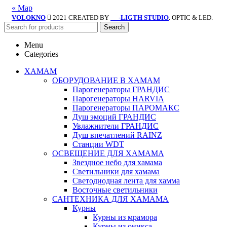
« Мар
VOLOKNO
2021 CREATED BY
-LIGTH STUDIO
. OPTIC & LED.
SV
Search
Menu
Categories
ХАМАМ
ОБОРУДОВАНИЕ В ХАМАМ
Парогенераторы ГРАНДИС
Парогенераторы HARVIA
Парогенераторы ПАРОМАКС
Душ эмоций ГРАНДИС
Увлажнители ГРАНДИС
Душ впечатлений RAINZ
Станции WDT
ОСВЕЩЕНИЕ ДЛЯ ХАМАМА
Звездное небо для хамама
Светильники для хамама
Светодиодная лента для хамма
Восточные светильники
САНТЕХНИКА ДЛЯ ХАМАМА
Курны
Курны из мрамора
Курны из оникса