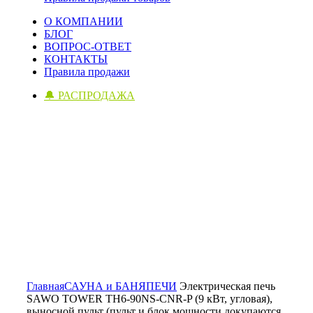
О КОМПАНИИ
БЛОГ
ВОПРОС-ОТВЕТ
КОНТАКТЫ
Правила продажи
🔔 РАСПРОДАЖА
Click to enlarge
Главная
САУНА и БАНЯ
ПЕЧИ
Электрическая печь
SAWO TOWER TH6-90NS-CNR-P (9 кВт, угловая),
выносной пульт (пульт и блок мощности докупаются