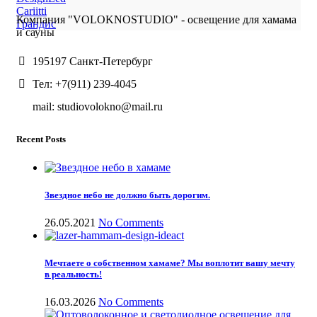
Cariitti
Компания "VOLOKNOSTUDIO" - освещение для хамама
Грандис
и сауны
195197 Санкт-Петербург
Тел: +7(911) 239-4045
mail: studiovolokno@mail.ru
Recent Posts
Звездное небо не должно быть дорогим.
26.05.2021
No Comments
Мечтаете о собственном хамаме? Мы воплотит вашу мечту
в реальность!
16.03.2026
No Comments