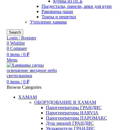
Курны из ПСБ
Пьедесталы, панели, арки для курн
Раковины-чаши
Трапы и решетки
Утепление хамама
Search
Login / Register
0
Wishlist
0
Compare
0
items
/
0
₽
Menu
0
items
/
0
₽
Browse Categories
ХАМАМ
ОБОРУДОВАНИЕ В ХАМАМ
Парогенераторы ГРАНДИС
Парогенераторы HARVIA
Парогенераторы ПАРОМАКС
Душ эмоций ГРАНДИС
Увлажнители ГРАНДИС