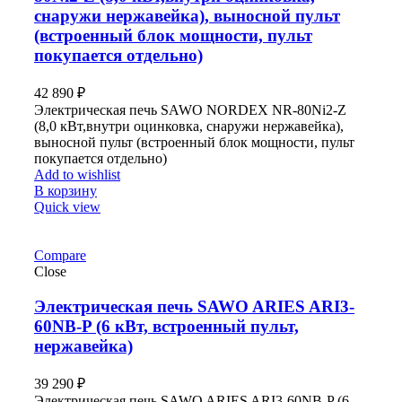
снаружи нержавейка), выносной пульт
(встроенный блок мощности, пульт
покупается отдельно)
42 890
₽
Электрическая печь SAWO NORDEX NR-80Ni2-Z
(8,0 кВт,внутри оцинковка, снаружи нержавейка),
выносной пульт (встроенный блок мощности, пульт
покупается отдельно)
Add to wishlist
В корзину
Quick view
Compare
Close
Электрическая печь SAWO ARIES ARI3-
60NB-P (6 кВт, встроенный пульт,
нержавейка)
39 290
₽
Электрическая печь SAWO ARIES ARI3-60NB-P (6