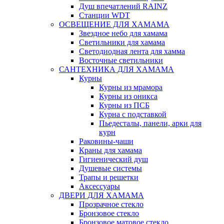
Душ впечатлений RAINZ
Станции WDT
ОСВЕЩЕНИЕ ДЛЯ ХАМАМА
Звездное небо для хамама
Светильники для хамама
Светодиодная лента для хамма
Восточные светильники
САНТЕХНИКА ДЛЯ ХАМАМА
Курны
Курны из мрамора
Курны из оникса
Курны из ПСБ
Курна с подставкой
Пьедесталы, панели, арки для
курн
Раковины-чаши
Краны для хамама
Гигиенический душ
Душевые системы
Трапы и решетки
Аксессуары
ДВЕРИ ДЛЯ ХАМАМА
Прозрачное стекло
Бронзовое стекло
Бронзовое матовое стекло