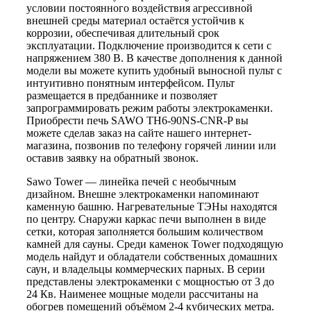
условии постоянного воздействия агрессивной
внешней среды материал остаётся устойчив к
коррозии, обеспечивая длительный срок
эксплуатации. Подключение производится к сети с
напряжением 380 В. В качестве дополнения к данной
модели вы можете купить удобный выносной пульт с
интуитивно понятным интерфейсом. Пульт
размещается в предбаннике и позволяет
запрограммировать режим работы электрокаменки.
Приобрести печь SAWO TH6-90NS-CNR-P вы
можете сделав заказ на сайте нашего интернет-
магазина, позвонив по телефону горячей линии или
оставив заявку на обратный звонок.
Sawo Tower — линейка печей с необычным
дизайном. Внешне электрокаменки напоминают
каменную башню. Нагревательные ТЭНы находятся
по центру. Снаружи каркас печи выполнен в виде
сетки, которая заполняется большим количеством
камней для сауны. Среди каменок Tower подходящую
модель найдут и обладатели собственных домашних
саун, и владельцы коммерческих парных. В серии
представлены электрокаменки с мощностью от 3 до
24 Кв. Наименее мощные модели рассчитаны на
обогрев помещений объёмом 2-4 кубических метра.