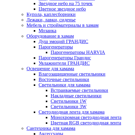
Звездное небо на 75 точек
Цветное звездное небо
Купола, каплесборники
Лежаки, лавки, сиденье
Мебель и стройматериалы в хамам
Мозаика
Оборудование в хамам
Душ эмоций ГРАНДИС
Парогенераторы
Парогенераторы HARVIA
Парогенераторы Грандис
Увлажнители ГРАНДИС
Освещение для хамама
Влагозащищенные светильники
Восточные светильники
Светильники для хамама
Встраиваемые светильники
Накладные светильники
Светильники 1W
Светильники 3W
Светодиодная лента для хамама
Монохромная светодиодная лента
Цветная RGB светодиодная лента
Сантехника для хамама
Аксессуары