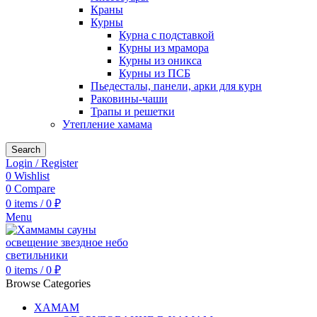
Краны
Курны
Курна с подставкой
Курны из мрамора
Курны из оникса
Курны из ПСБ
Пьедесталы, панели, арки для курн
Раковины-чаши
Трапы и решетки
Утепление хамама
Search
Login / Register
0
Wishlist
0
Compare
0
items
/
0
₽
Menu
0
items
/
0
₽
Browse Categories
ХАМАМ