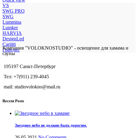
VS
SWG PRO
SWG
Lummina
Lumker
HARVIA
DesignLed
Cariitti
Компания "VOLOKNOSTUDIO" - освещение для хамама и
Грандис
сауны
195197 Санкт-Петербург
Тел: +7(911) 239-4045
mail: studiovolokno@mail.ru
Recent Posts
Звездное небо не должно быть дорогим.
26.05.2021
No Comments