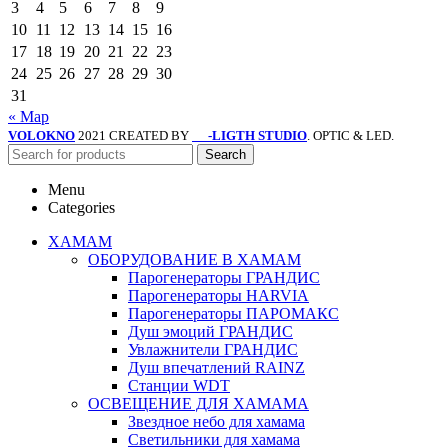
3
4
5
6
7
8
9
10
11
12
13
14
15
16
17
18
19
20
21
22
23
24
25
26
27
28
29
30
31
« Мар
VOLOKNO
2021 CREATED BY
-LIGTH STUDIO
. OPTIC & LED.
SV
Search
Menu
Categories
ХАМАМ
ОБОРУДОВАНИЕ В ХАМАМ
Парогенераторы ГРАНДИС
Парогенераторы HARVIA
Парогенераторы ПАРОМАКС
Душ эмоций ГРАНДИС
Увлажнители ГРАНДИС
Душ впечатлений RAINZ
Станции WDT
ОСВЕЩЕНИЕ ДЛЯ ХАМАМА
Звездное небо для хамама
Светильники для хамама