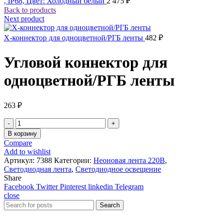
, IP68, Цвет: Холодный белый
2 475
₽
Back to products
Next product
Х-коннектор для одноцветной/РГБ ленты
482
₽
Угловой коннектор для
одноцветной/РГБ ленты
263
₽
Количество
товара
В корзину
Угловой
Compare
коннектор
Add to wishlist
для
Артикул:
7388
Категории:
Неоновая лента 220В
,
одноцветной/
Светодиодная лента
,
Светодиодное освещение
РГБ
Share
ленты
Facebook
Twitter
Pinterest
linkedin
Telegram
close
Search