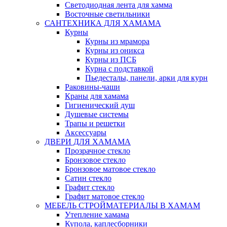
Светодиодная лента для хамма
Восточные светильники
САНТЕХНИКА ДЛЯ ХАМАМА
Курны
Курны из мрамора
Курны из оникса
Курны из ПСБ
Курна с подставкой
Пьедесталы, панели, арки для курн
Раковины-чаши
Краны для хамама
Гигиенический душ
Душевые системы
Трапы и решетки
Аксессуары
ДВЕРИ ДЛЯ ХАМАМА
Прозрачное стекло
Бронзовое стекло
Бронзовое матовое стекло
Сатин стекло
Графит стекло
Графит матовое стекло
МЕБЕЛЬ СТРОЙМАТЕРИАЛЫ В ХАМАМ
Утепление хамама
Купола, каплесборники