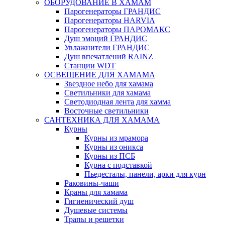
ОБОРУДОВАНИЕ В ХАМАМ
Парогенераторы ГРАНДИС
Парогенераторы HARVIA
Парогенераторы ПАРОМАКС
Душ эмоций ГРАНДИС
Увлажнители ГРАНДИС
Душ впечатлений RAINZ
Станции WDT
ОСВЕЩЕНИЕ ДЛЯ ХАМАМА
Звездное небо для хамама
Светильники для хамама
Светодиодная лента для хамма
Восточные светильники
САНТЕХНИКА ДЛЯ ХАМАМА
Курны
Курны из мрамора
Курны из оникса
Курны из ПСБ
Курна с подставкой
Пьедесталы, панели, арки для курн
Раковины-чаши
Краны для хамама
Гигиенический душ
Душевые системы
Трапы и решетки