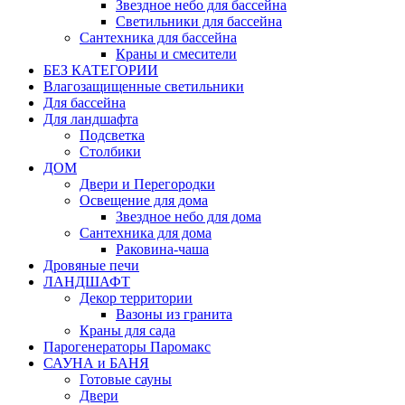
Звездное небо для бассейна
Светильники для бассейна
Сантехника для бассейна
Краны и смесители
БЕЗ КАТЕГОРИИ
Влагозащищенные светильники
Для бассейна
Для ландшафта
Подсветка
Столбики
ДОМ
Двери и Перегородки
Освещение для дома
Звездное небо для дома
Сантехника для дома
Раковина-чаша
Дровяные печи
ЛАНДШАФТ
Декор территории
Вазоны из гранита
Краны для сада
Парогенераторы Паромакс
САУНА и БАНЯ
Готовые сауны
Двери