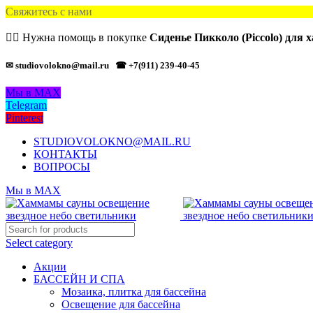
Свяжитесь с нами
🙋‍♂️ Нужна помощь в покупке
Сиденье Пикколо (Piccolo) для 
✉ studiovolokno@mail.ru
☎ +7(911) 239-40-45
Мы в MAX
Telegram
Pinterest
STUDIOVOLOKNO@MAIL.RU
КОНТАКТЫ
ВОПРОСЫ
Мы в MAX
Select category
Акции
БАССЕЙН И СПА
Мозаика, плитка для бассейна
Освещение для бассейна