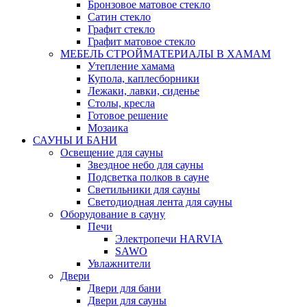
Бронзовое матовое стекло
Сатин стекло
Графит стекло
Графит матовое стекло
МЕБЕЛЬ СТРОЙМАТЕРИАЛЫ В ХАМАМ
Утепление хамама
Купола, каплесборники
Лежаки, лавки, сиденье
Столы, кресла
Готовое решение
Мозаика
САУНЫ И БАНИ
Освещение для сауны
Звездное небо для сауны
Подсветка полков в сауне
Светильники для сауны
Светодиодная лента для сауны
Оборудование в сауну
Печи
Электропечи HARVIA
SAWO
Увлажнители
Двери
Двери для бани
Двери для сауны