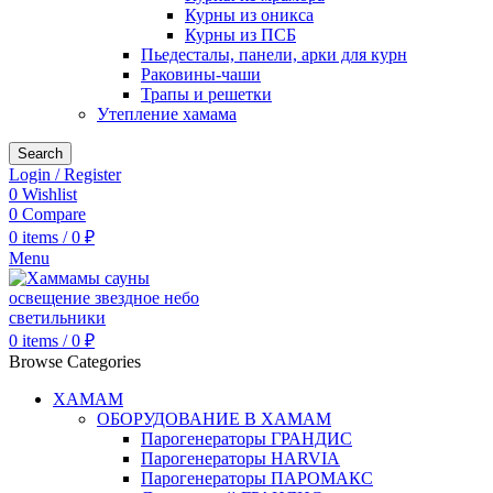
Курны из оникса
Курны из ПСБ
Пьедесталы, панели, арки для курн
Раковины-чаши
Трапы и решетки
Утепление хамама
Search
Login / Register
0
Wishlist
0
Compare
0
items
/
0
₽
Menu
0
items
/
0
₽
Browse Categories
ХАМАМ
ОБОРУДОВАНИЕ В ХАМАМ
Парогенераторы ГРАНДИС
Парогенераторы HARVIA
Парогенераторы ПАРОМАКС