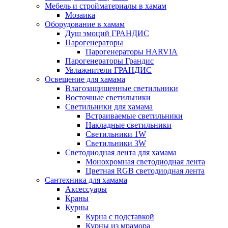
Мебель и стройматериалы в хамам
Мозаика
Оборудование в хамам
Душ эмоций ГРАНДИС
Парогенераторы
Парогенераторы HARVIA
Парогенераторы Грандис
Увлажнители ГРАНДИС
Освещение для хамама
Влагозащищенные светильники
Восточные светильники
Светильники для хамама
Встраиваемые светильники
Накладные светильники
Светильники 1W
Светильники 3W
Светодиодная лента для хамама
Монохромная светодиодная лента
Цветная RGB светодиодная лента
Сантехника для хамама
Аксессуары
Краны
Курны
Курна с подставкой
Курны из мрамора