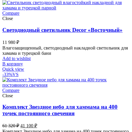
Compare
Close
Светодиодный светильник Decor «Восточный»
11 980
₽
Влагозащищенный, светодиодный накладной светильник для
хамама и турецкой бани
Add to wishlist
В корзину
Quick view
-33%
VS
Compare
Close
Комплект Звездное небо для хаммама на 400
точек постоянного свечения
Первоначальная
Текущая
61 320
₽
41 100
₽
цена
цена:
Комплект Звездное небо для хамама на 400 точек постоянного