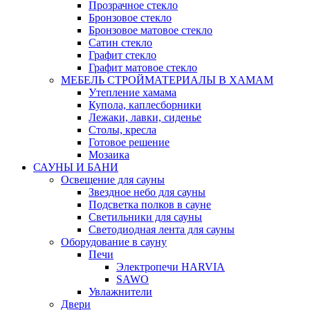
Прозрачное стекло
Бронзовое стекло
Бронзовое матовое стекло
Сатин стекло
Графит стекло
Графит матовое стекло
МЕБЕЛЬ СТРОЙМАТЕРИАЛЫ В ХАМАМ
Утепление хамама
Купола, каплесборники
Лежаки, лавки, сиденье
Столы, кресла
Готовое решение
Мозаика
САУНЫ И БАНИ
Освещение для сауны
Звездное небо для сауны
Подсветка полков в сауне
Светильники для сауны
Светодиодная лента для сауны
Оборудование в сауну
Печи
Электропечи HARVIA
SAWO
Увлажнители
Двери