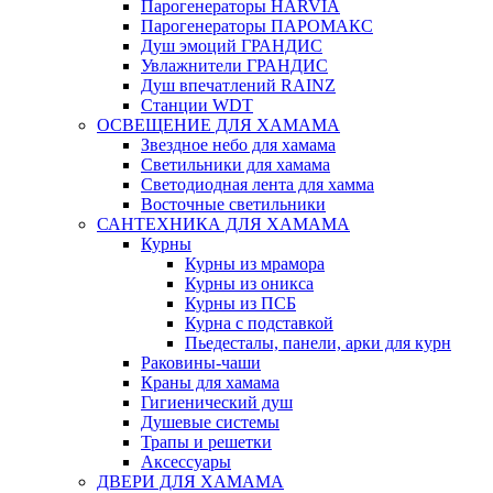
Парогенераторы HARVIA
Парогенераторы ПАРОМАКС
Душ эмоций ГРАНДИС
Увлажнители ГРАНДИС
Душ впечатлений RAINZ
Станции WDT
ОСВЕЩЕНИЕ ДЛЯ ХАМАМА
Звездное небо для хамама
Светильники для хамама
Светодиодная лента для хамма
Восточные светильники
САНТЕХНИКА ДЛЯ ХАМАМА
Курны
Курны из мрамора
Курны из оникса
Курны из ПСБ
Курна с подставкой
Пьедесталы, панели, арки для курн
Раковины-чаши
Краны для хамама
Гигиенический душ
Душевые системы
Трапы и решетки
Аксессуары
ДВЕРИ ДЛЯ ХАМАМА