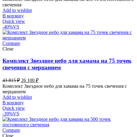
составляла
41
свечения
61
100 ₽.
Add to wishlist
320 ₽.
В корзину
Quick view
-40%
VS
Compare
Close
Комплект Звездное небо для хамама на 75 точек
свечения с мерцанием
Первоначальная
Текущая
43 815
₽
26 100
₽
цена
цена:
Комплект Звездное небо для хамама на 75 точек свечения с
составляла
26
мерцанием
43
100 ₽.
Add to wishlist
815 ₽.
В корзину
Quick view
-39%
VS
Compare
Close