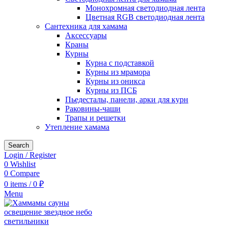
Монохромная светодиодная лента
Цветная RGB светодиодная лента
Сантехника для хамама
Аксессуары
Краны
Курны
Курна с подставкой
Курны из мрамора
Курны из оникса
Курны из ПСБ
Пьедесталы, панели, арки для курн
Раковины-чаши
Трапы и решетки
Утепление хамама
Search
Login / Register
0
Wishlist
0
Compare
0
items
/
0
₽
Menu