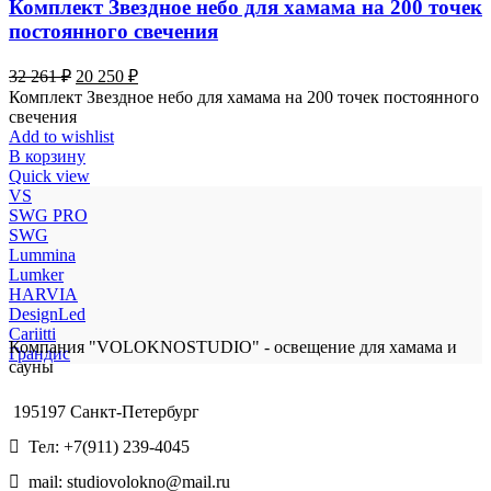
Комплект Звездное небо для хамама на 200 точек
постоянного свечения
Первоначальная
Текущая
32 261
₽
20 250
₽
цена
цена:
Комплект Звездное небо для хамама на 200 точек постоянного
составляла
20
свечения
32
250 ₽.
Add to wishlist
261 ₽.
В корзину
Quick view
VS
SWG PRO
SWG
Lummina
Lumker
HARVIA
DesignLed
Cariitti
Компания "VOLOKNOSTUDIO" - освещение для хамама и
Грандис
сауны
195197 Санкт-Петербург
Тел: +7(911) 239-4045
mail: studiovolokno@mail.ru