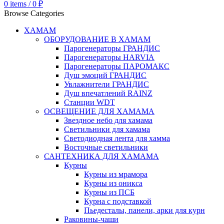
0
items
/
0
₽
Browse Categories
ХАМАМ
ОБОРУДОВАНИЕ В ХАМАМ
Парогенераторы ГРАНДИС
Парогенераторы HARVIA
Парогенераторы ПАРОМАКС
Душ эмоций ГРАНДИС
Увлажнители ГРАНДИС
Душ впечатлений RAINZ
Станции WDT
ОСВЕЩЕНИЕ ДЛЯ ХАМАМА
Звездное небо для хамама
Светильники для хамама
Светодиодная лента для хамма
Восточные светильники
САНТЕХНИКА ДЛЯ ХАМАМА
Курны
Курны из мрамора
Курны из оникса
Курны из ПСБ
Курна с подставкой
Пьедесталы, панели, арки для курн
Раковины-чаши