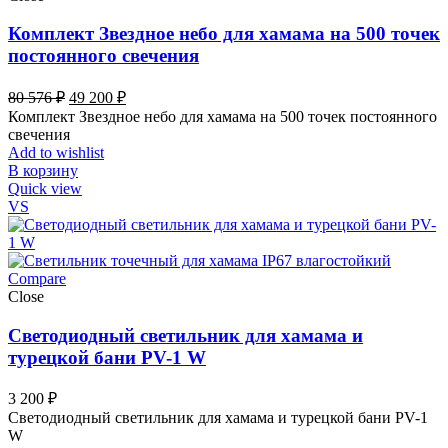
Комплект Звездное небо для хамама на 500 точек
постоянного свечения
Первоначальная
Текущая
80 576
₽
49 200
₽
цена
цена:
Комплект Звездное небо для хамама на 500 точек постоянного
составляла
49
свечения
80
200 ₽.
Add to wishlist
576 ₽.
В корзину
Quick view
VS
Compare
Close
Светодиодный светильник для хамама и
турецкой бани PV-1 W
3 200
₽
Светодиодный светильник для хамама и турецкой бани PV-1
W