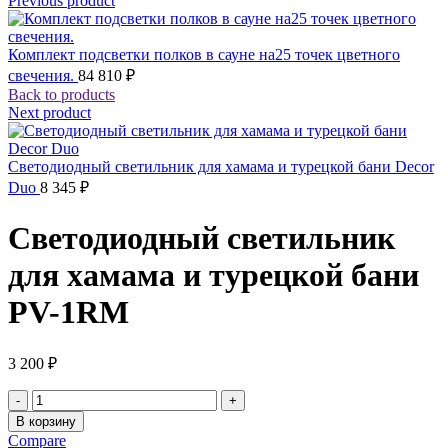
Previous product
Комплект подсветки полков в сауне на25 точек цветного
свечения.
84 810
₽
Back to products
Next product
Светодиодный светильник для хамама и турецкой бани Decor
Duo
8 345
₽
Светодиодный светильник
для хамама и турецкой бани
PV-1RM
3 200
₽
Количество
товара
В корзину
Светодиодный
Compare