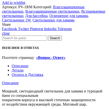
светильник
Add to wishlist
для
Артикул:
PV-1RM
Категорий:
Влагозащищенные
хамама
светильники
,
Влагозащищенные светильники
,
Встраиваемые
и
светильники
,
Для бассейна
,
Освещение для хамама
,
турецкой
Светильники 1W
,
Светильники для хамама
бани
Share
PV-
Facebook
Twitter
Pinterest
linkedin
Telegram
1RM
close
Search
ПОЛЕЗНОЕ В ОТВЕТАХ
Посетите страницу
«Вопрос- Ответ»
Описание
Детали
Оплата и Доставка
Описание
Мощный, светодиодный светильник для хамама и турецкой
бани со специальным
покрытием корпуса и высокой степенью защищенности
от воздействия окружающей среды. Матовый шар.