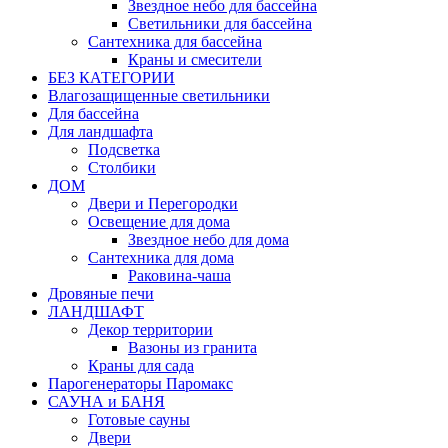
Звездное небо для бассейна
Светильники для бассейна
Сантехника для бассейна
Краны и смесители
БЕЗ КАТЕГОРИИ
Влагозащищенные светильники
Для бассейна
Для ландшафта
Подсветка
Столбики
ДОМ
Двери и Перегородки
Освещение для дома
Звездное небо для дома
Сантехника для дома
Раковина-чаша
Дровяные печи
ЛАНДШАФТ
Декор территории
Вазоны из гранита
Краны для сада
Парогенераторы Паромакс
САУНА и БАНЯ
Готовые сауны
Двери