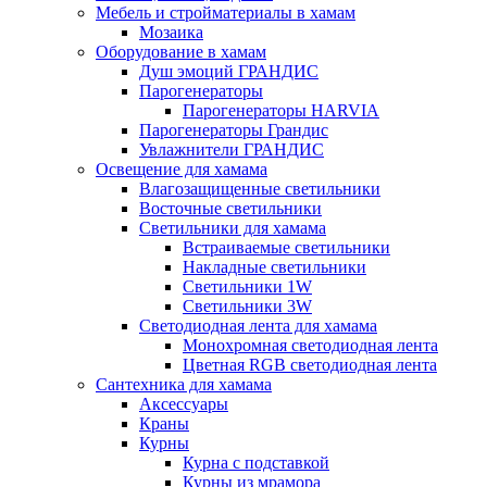
Мебель и стройматериалы в хамам
Мозаика
Оборудование в хамам
Душ эмоций ГРАНДИС
Парогенераторы
Парогенераторы HARVIA
Парогенераторы Грандис
Увлажнители ГРАНДИС
Освещение для хамама
Влагозащищенные светильники
Восточные светильники
Светильники для хамама
Встраиваемые светильники
Накладные светильники
Светильники 1W
Светильники 3W
Светодиодная лента для хамама
Монохромная светодиодная лента
Цветная RGB светодиодная лента
Сантехника для хамама
Аксессуары
Краны
Курны
Курна с подставкой
Курны из мрамора