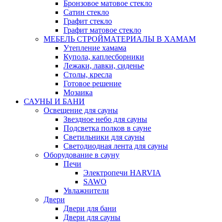
Бронзовое матовое стекло
Сатин стекло
Графит стекло
Графит матовое стекло
МЕБЕЛЬ СТРОЙМАТЕРИАЛЫ В ХАМАМ
Утепление хамама
Купола, каплесборники
Лежаки, лавки, сиденье
Столы, кресла
Готовое решение
Мозаика
САУНЫ И БАНИ
Освещение для сауны
Звездное небо для сауны
Подсветка полков в сауне
Светильники для сауны
Светодиодная лента для сауны
Оборудование в сауну
Печи
Электропечи HARVIA
SAWO
Увлажнители
Двери
Двери для бани
Двери для сауны