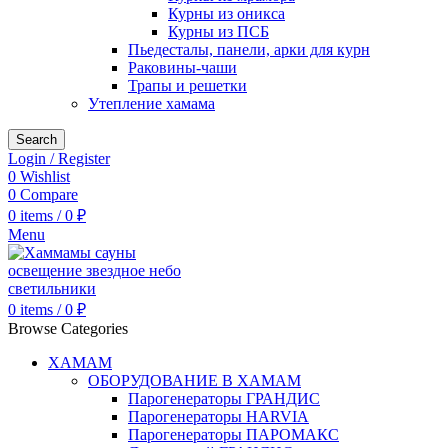
Курны из оникса
Курны из ПСБ
Пьедесталы, панели, арки для курн
Раковины-чаши
Трапы и решетки
Утепление хамама
Search
Login / Register
0
Wishlist
0
Compare
0
items
/
0
₽
Menu
0
items
/
0
₽
Browse Categories
ХАМАМ
ОБОРУДОВАНИЕ В ХАМАМ
Парогенераторы ГРАНДИС
Парогенераторы HARVIA
Парогенераторы ПАРОМАКС