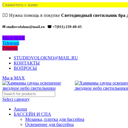
Свяжитесь с нами
🙋‍♂️ Нужна помощь в покупке
Светодиодный светильник бра д
✉ studiovolokno@mail.ru
☎ +7(911) 239-40-45
Мы в MAX
Telegram
Pinterest
STUDIOVOLOKNO@MAIL.RU
КОНТАКТЫ
ВОПРОСЫ
Мы в MAX
Select category
Акции
БАССЕЙН И СПА
Мозаика, плитка для бассейна
Освещение для бассейна