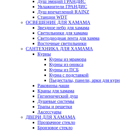
Душ эмоций ГРАНДИС
Увлажнители ГРАНДИС
Душ впечатлений RAINZ
Станции WDT
ОСВЕЩЕНИЕ ДЛЯ ХАМАМА
Звездное небо для хамама
Светильники для хамама
Светодиодная лента для хамма
Восточные светильники
САНТЕХНИКА ДЛЯ ХАМАМА
Курны
Курны из мрамора
Курны из оникса
Курны из ПСБ
Курна с подставкой
Пьедесталы, панели, арки для курн
Раковины-чаши
Краны для хамама
Гигиенический душ
Душевые системы
Трапы и решетки
Аксессуары
ДВЕРИ ДЛЯ ХАМАМА
Прозрачное стекло
Бронзовое стекло