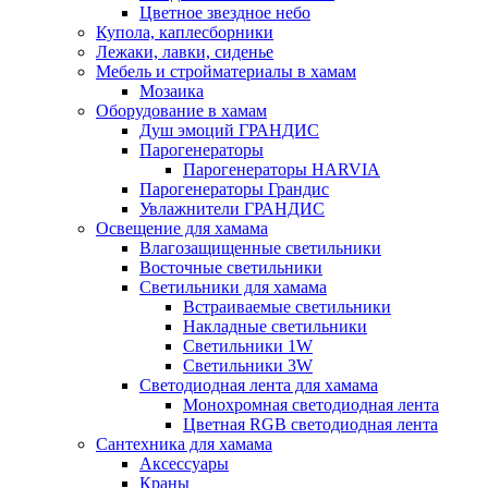
Цветное звездное небо
Купола, каплесборники
Лежаки, лавки, сиденье
Мебель и стройматериалы в хамам
Мозаика
Оборудование в хамам
Душ эмоций ГРАНДИС
Парогенераторы
Парогенераторы HARVIA
Парогенераторы Грандис
Увлажнители ГРАНДИС
Освещение для хамама
Влагозащищенные светильники
Восточные светильники
Светильники для хамама
Встраиваемые светильники
Накладные светильники
Светильники 1W
Светильники 3W
Светодиодная лента для хамама
Монохромная светодиодная лента
Цветная RGB светодиодная лента
Сантехника для хамама
Аксессуары
Краны