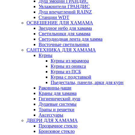
Душ эмоций ГРАНДИС
Увлажнители ГРАНДИС
Душ впечатлений RAINZ
Станции WDT
ОСВЕЩЕНИЕ ДЛЯ ХАМАМА
Звездное небо для хамама
Светильники для хамама
Светодиодная лента для хамма
Восточные светильники
САНТЕХНИКА ДЛЯ ХАМАМА
Курны
Курны из мрамора
Курны из оникса
Курны из ПСБ
Курна с подставкой
Пьедесталы, панели, арки для курн
Раковины-чаши
Краны для хамама
Гигиенический душ
Душевые системы
Трапы и решетки
Аксессуары
ДВЕРИ ДЛЯ ХАМАМА
Прозрачное стекло
Бронзовое стекло