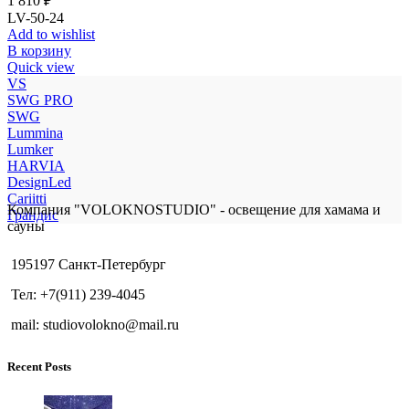
1 810
₽
LV-50-24
Add to wishlist
В корзину
Quick view
VS
SWG PRO
SWG
Lummina
Lumker
HARVIA
DesignLed
Cariitti
Компания "VOLOKNOSTUDIO" - освещение для хамама и
Грандис
сауны
195197 Санкт-Петербург
Тел: +7(911) 239-4045
mail: studiovolokno@mail.ru
Recent Posts