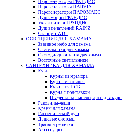
Парогенераторы ГРАНДИС
Парогенераторы HARVIA
Парогенераторы ПАРОМАКС
Душ эмоций ГРАНДИС
Увлажнители ГРАНДИС
Душ впечатлений RAINZ
Станции WDT
ОСВЕЩЕНИЕ ДЛЯ ХАМАМА
Звездное небо для хамама
Светильники для хамама
Светодиодная лента для хамма
Восточные светильники
САНТЕХНИКА ДЛЯ ХАМАМА
Курны
Курны из мрамора
Курны из оникса
Курны из ПСБ
Курна с подставкой
Пьедесталы, панели, арки для курн
Раковины-чаши
Краны для хамама
Гигиенический душ
Душевые системы
Трапы и решетки
Аксессуары