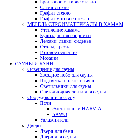
Бронзовое матовое стекло
Сатин стекло
Графит стекло
Графит матовое стекло
МЕБЕЛЬ СТРОЙМАТЕРИАЛЫ В ХАМАМ
Утепление хамама
Купола, каплесборники
Лежаки, лавки, сиденье
Столы, кресла
Готовое решение
Мозаика
САУНЫ И БАНИ
Освещение для сауны
Звездное небо для сауны
Подсветка полков в сауне
Светильники для сауны
Светодиодная лента для сауны
Оборудование в сауну
Печи
Электропечи HARVIA
SAWO
Увлажнители
Двери
Двери для бани
Двери для сауны