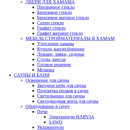
ДВЕРИ ДЛЯ ХАМАМА
Прозрачное стекло
Бронзовое стекло
Бронзовое матовое стекло
Сатин стекло
Графит стекло
Графит матовое стекло
МЕБЕЛЬ СТРОЙМАТЕРИАЛЫ В ХАМАМ
Утепление хамама
Купола, каплесборники
Лежаки, лавки, сиденье
Столы, кресла
Готовое решение
Мозаика
САУНЫ И БАНИ
Освещение для сауны
Звездное небо для сауны
Подсветка полков в сауне
Светильники для сауны
Светодиодная лента для сауны
Оборудование в сауну
Печи
Электропечи HARVIA
SAWO
Увлажнители