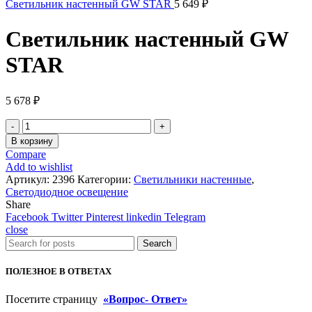
Светильник настенный GW STAR
5 649
₽
Светильник настенный GW
STAR
5 678
₽
Количество
товара
В корзину
Светильник
Compare
настенный
Add to wishlist
GW
Артикул:
2396
Категории:
Светильники настенные
,
STAR
Светодиодное освещение
Share
Facebook
Twitter
Pinterest
linkedin
Telegram
close
Search
ПОЛЕЗНОЕ В ОТВЕТАХ
Посетите страницу
«Вопрос- Ответ»