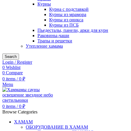
Курны
Курна с подставкой
Курны из мрамора
Курны из оникса
Курны из ПСБ
Пьедесталы, панели, арки для курн
Раковины-чаши
Трапы и решетки
Утепление хамама
Search
Login / Register
0
Wishlist
0
Compare
0
items
/
0
₽
Menu
0
items
/
0
₽
Browse Categories
ХАМАМ
ОБОРУДОВАНИЕ В ХАМАМ