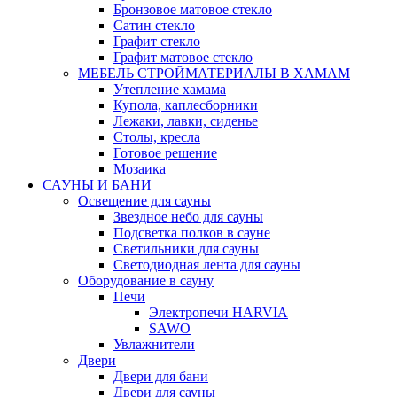
Бронзовое матовое стекло
Сатин стекло
Графит стекло
Графит матовое стекло
МЕБЕЛЬ СТРОЙМАТЕРИАЛЫ В ХАМАМ
Утепление хамама
Купола, каплесборники
Лежаки, лавки, сиденье
Столы, кресла
Готовое решение
Мозаика
САУНЫ И БАНИ
Освещение для сауны
Звездное небо для сауны
Подсветка полков в сауне
Светильники для сауны
Светодиодная лента для сауны
Оборудование в сауну
Печи
Электропечи HARVIA
SAWO
Увлажнители
Двери
Двери для бани
Двери для сауны