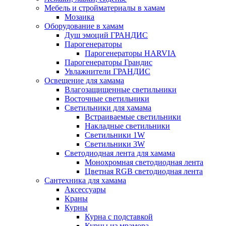
Мебель и стройматериалы в хамам
Мозаика
Оборудование в хамам
Душ эмоций ГРАНДИС
Парогенераторы
Парогенераторы HARVIA
Парогенераторы Грандис
Увлажнители ГРАНДИС
Освещение для хамама
Влагозащищенные светильники
Восточные светильники
Светильники для хамама
Встраиваемые светильники
Накладные светильники
Светильники 1W
Светильники 3W
Светодиодная лента для хамама
Монохромная светодиодная лента
Цветная RGB светодиодная лента
Сантехника для хамама
Аксессуары
Краны
Курны
Курна с подставкой
Курны из мрамора