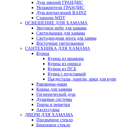
Душ эмоций ГРАНДИС
Увлажнители ГРАНДИС
Душ впечатлений RAINZ
Станции WDT
ОСВЕЩЕНИЕ ДЛЯ ХАМАМА
Звездное небо для хамама
Светильники для хамама
Светодиодная лента для хамма
Восточные светильники
САНТЕХНИКА ДЛЯ ХАМАМА
Курны
Курны из мрамора
Курны из оникса
Курны из ПСБ
Курна с подставкой
Пьедесталы, панели, арки для курн
Раковины-чаши
Краны для хамама
Гигиенический душ
Душевые системы
Трапы и решетки
Аксессуары
ДВЕРИ ДЛЯ ХАМАМА
Прозрачное стекло
Бронзовое стекло