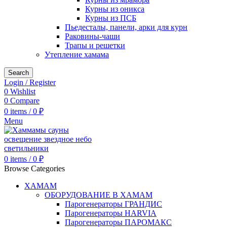
Курны из оникса
Курны из ПСБ
Пьедесталы, панели, арки для курн
Раковины-чаши
Трапы и решетки
Утепление хамама
Search
Login / Register
0
Wishlist
0
Compare
0
items
/
0
₽
Menu
0
items
/
0
₽
Browse Categories
ХАМАМ
ОБОРУДОВАНИЕ В ХАМАМ
Парогенераторы ГРАНДИС
Парогенераторы HARVIA
Парогенераторы ПАРОМАКС