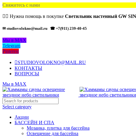
Свяжитесь с нами
🙋‍♂️ Нужна помощь в покупке
Светильник настенный GW SI
✉ studiovolokno@mail.ru
☎ +7(911) 239-40-45
Мы в MAX
Telegram
Pinterest
STUDIOVOLOKNO@MAIL.RU
КОНТАКТЫ
ВОПРОСЫ
Мы в MAX
Select category
Акции
БАССЕЙН И СПА
Мозаика, плитка для бассейна
Освещение для бассейна