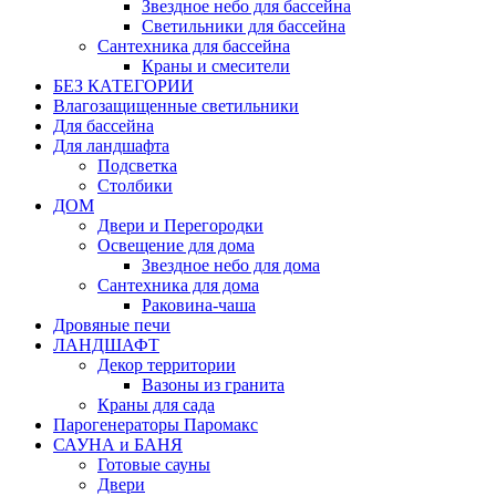
Звездное небо для бассейна
Светильники для бассейна
Сантехника для бассейна
Краны и смесители
БЕЗ КАТЕГОРИИ
Влагозащищенные светильники
Для бассейна
Для ландшафта
Подсветка
Столбики
ДОМ
Двери и Перегородки
Освещение для дома
Звездное небо для дома
Сантехника для дома
Раковина-чаша
Дровяные печи
ЛАНДШАФТ
Декор территории
Вазоны из гранита
Краны для сада
Парогенераторы Паромакс
САУНА и БАНЯ
Готовые сауны
Двери