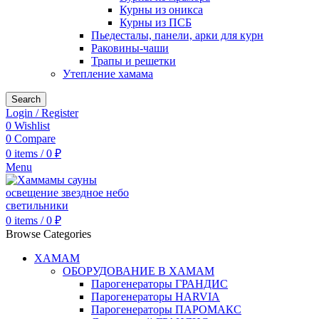
Курны из оникса
Курны из ПСБ
Пьедесталы, панели, арки для курн
Раковины-чаши
Трапы и решетки
Утепление хамама
Search
Login / Register
0
Wishlist
0
Compare
0
items
/
0
₽
Menu
0
items
/
0
₽
Browse Categories
ХАМАМ
ОБОРУДОВАНИЕ В ХАМАМ
Парогенераторы ГРАНДИС
Парогенераторы HARVIA
Парогенераторы ПАРОМАКС