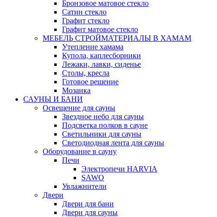
Бронзовое матовое стекло
Сатин стекло
Графит стекло
Графит матовое стекло
МЕБЕЛЬ СТРОЙМАТЕРИАЛЫ В ХАМАМ
Утепление хамама
Купола, каплесборники
Лежаки, лавки, сиденье
Столы, кресла
Готовое решение
Мозаика
САУНЫ И БАНИ
Освещение для сауны
Звездное небо для сауны
Подсветка полков в сауне
Светильники для сауны
Светодиодная лента для сауны
Оборудование в сауну
Печи
Электропечи HARVIA
SAWO
Увлажнители
Двери
Двери для бани
Двери для сауны