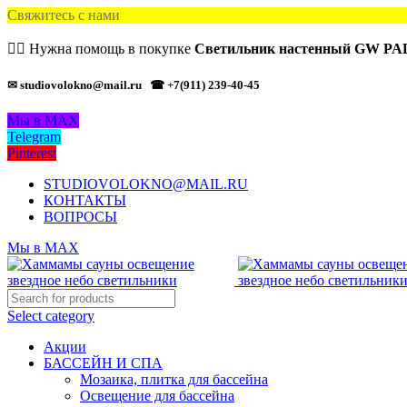
Свяжитесь с нами
🙋‍♂️ Нужна помощь в покупке
Светильник настенный GW P
✉ studiovolokno@mail.ru
☎ +7(911) 239-40-45
Мы в MAX
Telegram
Pinterest
STUDIOVOLOKNO@MAIL.RU
КОНТАКТЫ
ВОПРОСЫ
Мы в MAX
Select category
Акции
БАССЕЙН И СПА
Мозаика, плитка для бассейна
Освещение для бассейна