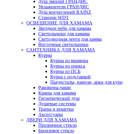
Душ эмоций ГРАНДИС
Увлажнители ГРАНДИС
Душ впечатлений RAINZ
Станции WDT
ОСВЕЩЕНИЕ ДЛЯ ХАМАМА
Звездное небо для хамама
Светильники для хамама
Светодиодная лента для хамма
Восточные светильники
САНТЕХНИКА ДЛЯ ХАМАМА
Курны
Курны из мрамора
Курны из оникса
Курны из ПСБ
Курна с подставкой
Пьедесталы, панели, арки для курн
Раковины-чаши
Краны для хамама
Гигиенический душ
Душевые системы
Трапы и решетки
Аксессуары
ДВЕРИ ДЛЯ ХАМАМА
Прозрачное стекло
Бронзовое стекло