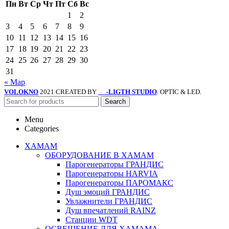
Пн
Вт
Ср
Чт
Пт
Сб
Вс
1
2
3
4
5
6
7
8
9
10
11
12
13
14
15
16
17
18
19
20
21
22
23
24
25
26
27
28
29
30
31
« Мар
VOLOKNO
2021 CREATED BY
-LIGTH STUDIO
. OPTIC & LED.
SV
Search
Menu
Categories
ХАМАМ
ОБОРУДОВАНИЕ В ХАМАМ
Парогенераторы ГРАНДИС
Парогенераторы HARVIA
Парогенераторы ПАРОМАКС
Душ эмоций ГРАНДИС
Увлажнители ГРАНДИС
Душ впечатлений RAINZ
Станции WDT
ОСВЕЩЕНИЕ ДЛЯ ХАМАМА