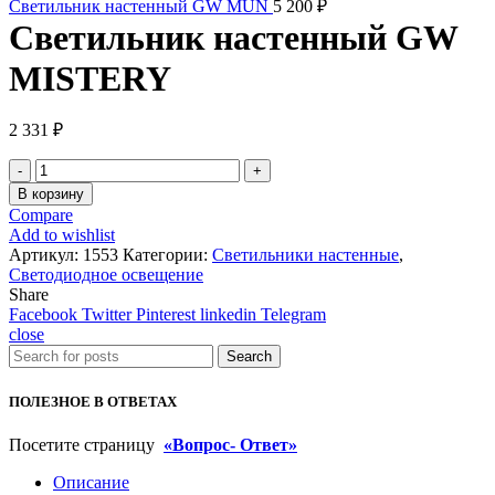
Светильник настенный GW MUN
5 200
₽
Светильник настенный GW
MISTERY
2 331
₽
Количество
товара
В корзину
Светильник
Compare
настенный
Add to wishlist
GW
Артикул:
1553
Категории:
Светильники настенные
,
MISTERY
Светодиодное освещение
Share
Facebook
Twitter
Pinterest
linkedin
Telegram
close
Search
ПОЛЕЗНОЕ В ОТВЕТАХ
Посетите страницу
«Вопрос- Ответ»
Описание