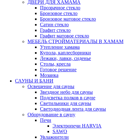
ДВЕРИ ДЛЯ ХАМАМА
Прозрачное стекло
Бронзовое стекло
Бронзовое матовое стекло
Сатин стекло
Графит стекло
Графит матовое стекло
МЕБЕЛЬ СТРОЙМАТЕРИАЛЫ В ХАМАМ
Утепление хамама
Купола, каплесборники
Лежаки, лавки, сиденье
Столы, кресла
Готовое решение
Мозаика
САУНЫ И БАНИ
Освещение для сауны
Звездное небо для сауны
Подсветка полков в сауне
Светильники для сауны
Светодиодная лента для сауны
Оборудование в сауну
Печи
Электропечи HARVIA
SAWO
Увлажнители