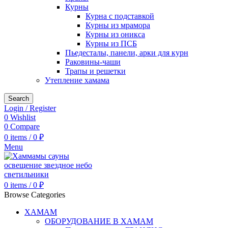
Курны
Курна с подставкой
Курны из мрамора
Курны из оникса
Курны из ПСБ
Пьедесталы, панели, арки для курн
Раковины-чаши
Трапы и решетки
Утепление хамама
Search
Login / Register
0
Wishlist
0
Compare
0
items
/
0
₽
Menu
0
items
/
0
₽
Browse Categories
ХАМАМ
ОБОРУДОВАНИЕ В ХАМАМ