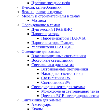
Цветное звездное небо
Купола, каплесборники
Лежаки, лавки, сиденье
Мебель и стройматериалы в хамам
Мозаика
Оборудование в хамам
Душ эмоций ГРАНДИС
Парогенераторы
Парогенераторы HARVIA
Парогенераторы Грандис
Увлажнители ГРАНДИС
Освещение для хамама
Влагозащищенные светильники
Восточные светильники
Светильники для хамама
Встраиваемые светильники
Накладные светильники
Светильники 1W
Светильники 3W
Светодиодная лента для хамама
Монохромная светодиодная лента
Цветная RGB светодиодная лента
Сантехника для хамама
Аксессуары
Краны