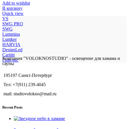
Add to wishlist
В корзину
Quick view
VS
SWG PRO
SWG
Lummina
Lumker
HARVIA
DesignLed
Cariitti
Компания "VOLOKNOSTUDIO" - освещение для хамама и
Грандис
сауны
195197 Санкт-Петербург
Тел: +7(911) 239-4045
mail: studiovolokno@mail.ru
Recent Posts