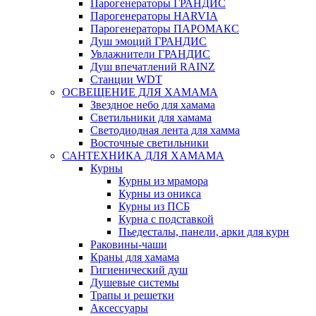
Парогенераторы ГРАНДИС
Парогенераторы HARVIA
Парогенераторы ПАРОМАКС
Душ эмоций ГРАНДИС
Увлажнители ГРАНДИС
Душ впечатлений RAINZ
Станции WDT
ОСВЕЩЕНИЕ ДЛЯ ХАМАМА
Звездное небо для хамама
Светильники для хамама
Светодиодная лента для хамма
Восточные светильники
САНТЕХНИКА ДЛЯ ХАМАМА
Курны
Курны из мрамора
Курны из оникса
Курны из ПСБ
Курна с подставкой
Пьедесталы, панели, арки для курн
Раковины-чаши
Краны для хамама
Гигиенический душ
Душевые системы
Трапы и решетки
Аксессуары