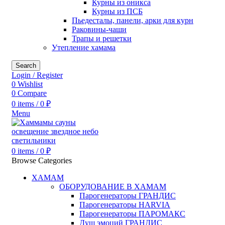
Курны из оникса
Курны из ПСБ
Пьедесталы, панели, арки для курн
Раковины-чаши
Трапы и решетки
Утепление хамама
Search
Login / Register
0
Wishlist
0
Compare
0
items
/
0
₽
Menu
0
items
/
0
₽
Browse Categories
ХАМАМ
ОБОРУДОВАНИЕ В ХАМАМ
Парогенераторы ГРАНДИС
Парогенераторы HARVIA
Парогенераторы ПАРОМАКС
Душ эмоций ГРАНДИС