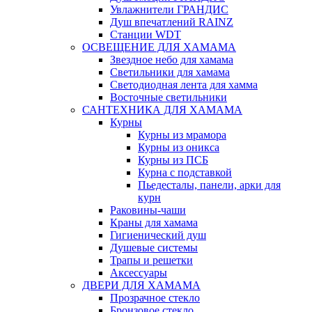
Увлажнители ГРАНДИС
Душ впечатлений RAINZ
Станции WDT
ОСВЕЩЕНИЕ ДЛЯ ХАМАМА
Звездное небо для хамама
Светильники для хамама
Светодиодная лента для хамма
Восточные светильники
САНТЕХНИКА ДЛЯ ХАМАМА
Курны
Курны из мрамора
Курны из оникса
Курны из ПСБ
Курна с подставкой
Пьедесталы, панели, арки для
курн
Раковины-чаши
Краны для хамама
Гигиенический душ
Душевые системы
Трапы и решетки
Аксессуары
ДВЕРИ ДЛЯ ХАМАМА
Прозрачное стекло
Бронзовое стекло