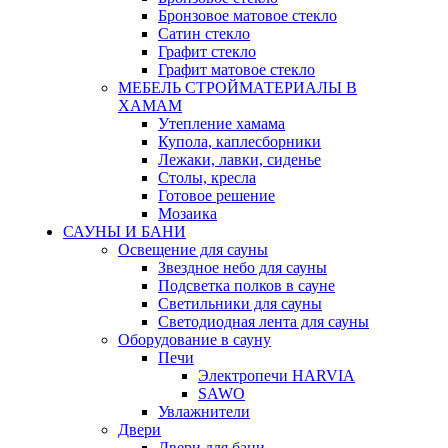
Бронзовое матовое стекло
Сатин стекло
Графит стекло
Графит матовое стекло
МЕБЕЛЬ СТРОЙМАТЕРИАЛЫ В
ХАМАМ
Утепление хамама
Купола, каплесборники
Лежаки, лавки, сиденье
Столы, кресла
Готовое решение
Мозаика
САУНЫ И БАНИ
Освещение для сауны
Звездное небо для сауны
Подсветка полков в сауне
Светильники для сауны
Светодиодная лента для сауны
Оборудование в сауну
Печи
Электропечи HARVIA
SAWO
Увлажнители
Двери
Двери для бани