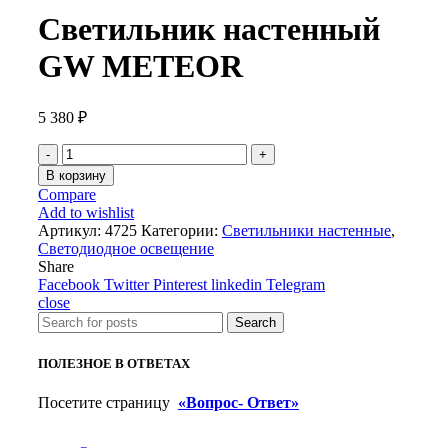
Светильник настенный
GW METEOR
5 380
₽
Количество
товара
В корзину
Светильник
Compare
настенный
Add to wishlist
GW
Артикул:
4725
Категории:
Светильники настенные
,
METEOR
Светодиодное освещение
Share
Facebook
Twitter
Pinterest
linkedin
Telegram
close
Search
ПОЛЕЗНОЕ В ОТВЕТАХ
Посетите страницу
«Вопрос- Ответ»