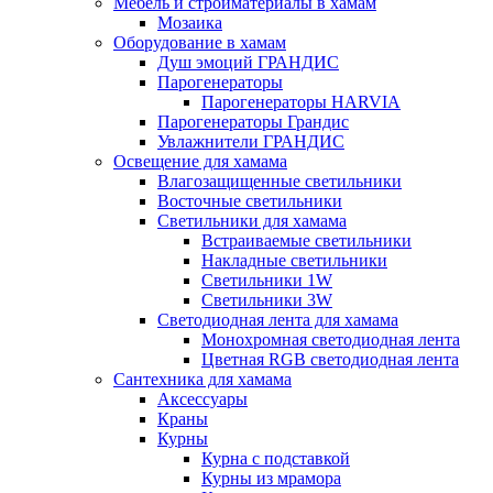
Мебель и стройматериалы в хамам
Мозаика
Оборудование в хамам
Душ эмоций ГРАНДИС
Парогенераторы
Парогенераторы HARVIA
Парогенераторы Грандис
Увлажнители ГРАНДИС
Освещение для хамама
Влагозащищенные светильники
Восточные светильники
Светильники для хамама
Встраиваемые светильники
Накладные светильники
Светильники 1W
Светильники 3W
Светодиодная лента для хамама
Монохромная светодиодная лента
Цветная RGB светодиодная лента
Сантехника для хамама
Аксессуары
Краны
Курны
Курна с подставкой
Курны из мрамора