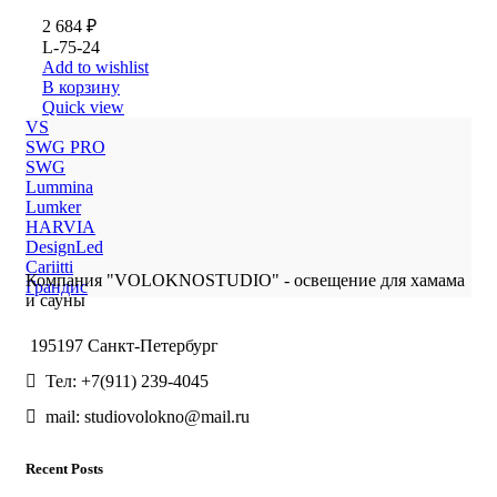
2 684
₽
L-75-24
Add to wishlist
В корзину
Quick view
VS
SWG PRO
SWG
Lummina
Lumker
HARVIA
DesignLed
Cariitti
Компания "VOLOKNOSTUDIO" - освещение для хамама
Грандис
и сауны
195197 Санкт-Петербург
Тел: +7(911) 239-4045
mail: studiovolokno@mail.ru
Recent Posts