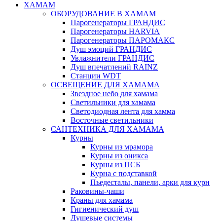
ХАМАМ
ОБОРУДОВАНИЕ В ХАМАМ
Парогенераторы ГРАНДИС
Парогенераторы HARVIA
Парогенераторы ПАРОМАКС
Душ эмоций ГРАНДИС
Увлажнители ГРАНДИС
Душ впечатлений RAINZ
Станции WDT
ОСВЕЩЕНИЕ ДЛЯ ХАМАМА
Звездное небо для хамама
Светильники для хамама
Светодиодная лента для хамма
Восточные светильники
САНТЕХНИКА ДЛЯ ХАМАМА
Курны
Курны из мрамора
Курны из оникса
Курны из ПСБ
Курна с подставкой
Пьедесталы, панели, арки для курн
Раковины-чаши
Краны для хамама
Гигиенический душ
Душевые системы