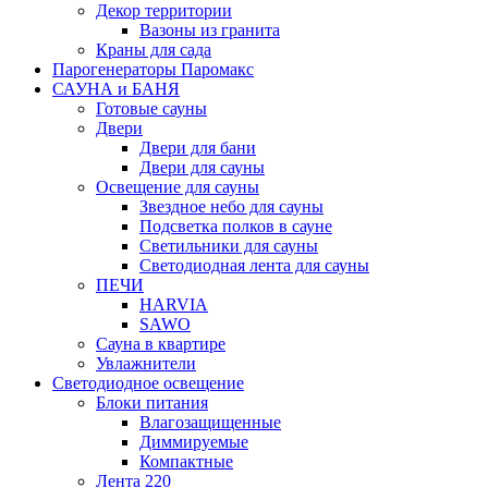
Декор территории
Вазоны из гранита
Краны для сада
Парогенераторы Паромакс
САУНА и БАНЯ
Готовые сауны
Двери
Двери для бани
Двери для сауны
Освещение для сауны
Звездное небо для сауны
Подсветка полков в сауне
Светильники для сауны
Светодиодная лента для сауны
ПЕЧИ
HARVIA
SAWO
Сауна в квартире
Увлажнители
Светодиодное освещение
Блоки питания
Влагозащищенные
Диммируемые
Компактные
Лента 220