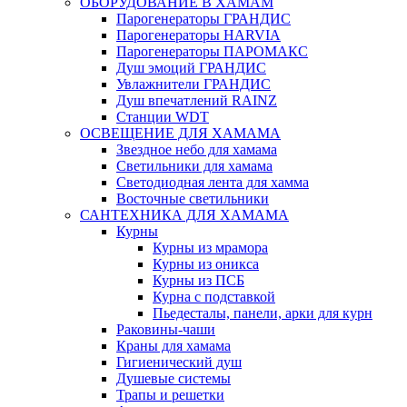
ОБОРУДОВАНИЕ В ХАМАМ
Парогенераторы ГРАНДИС
Парогенераторы HARVIA
Парогенераторы ПАРОМАКС
Душ эмоций ГРАНДИС
Увлажнители ГРАНДИС
Душ впечатлений RAINZ
Станции WDT
ОСВЕЩЕНИЕ ДЛЯ ХАМАМА
Звездное небо для хамама
Светильники для хамама
Светодиодная лента для хамма
Восточные светильники
САНТЕХНИКА ДЛЯ ХАМАМА
Курны
Курны из мрамора
Курны из оникса
Курны из ПСБ
Курна с подставкой
Пьедесталы, панели, арки для курн
Раковины-чаши
Краны для хамама
Гигиенический душ
Душевые системы
Трапы и решетки