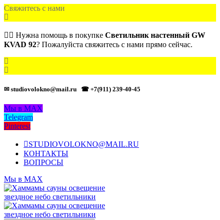
Свяжитесь с нами
🙋‍♂️ Нужна помощь в покупке
Светильник настенный GW
KVAD 92
? Пожалуйста свяжитесь с нами прямо сейчас.
✉ studiovolokno@mail.ru
☎ +7(911) 239-40-45
Мы в MAX
Telegram
Pinterest
STUDIOVOLOKNO@MAIL.RU
КОНТАКТЫ
ВОПРОСЫ
Мы в MAX