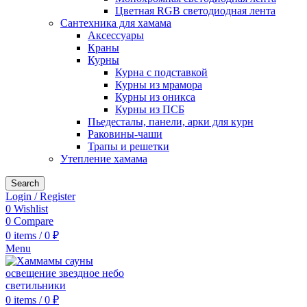
Цветная RGB светодиодная лента
Сантехника для хамама
Аксессуары
Краны
Курны
Курна с подставкой
Курны из мрамора
Курны из оникса
Курны из ПСБ
Пьедесталы, панели, арки для курн
Раковины-чаши
Трапы и решетки
Утепление хамама
Search
Login / Register
0
Wishlist
0
Compare
0
items
/
0
₽
Menu
0
items
/
0
₽