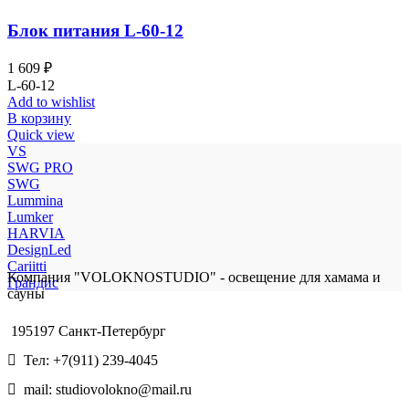
Блок питания L-60-12
1 609
₽
L-60-12
Add to wishlist
В корзину
Quick view
VS
SWG PRO
SWG
Lummina
Lumker
HARVIA
DesignLed
Cariitti
Компания "VOLOKNOSTUDIO" - освещение для хамама и
Грандис
сауны
195197 Санкт-Петербург
Тел: +7(911) 239-4045
mail: studiovolokno@mail.ru