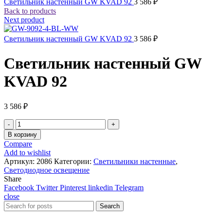
Светильник настенный GW KVAD 92
3 586
₽
Back to products
Next product
Светильник настенный GW KVAD 92
3 586
₽
Светильник настенный GW
KVAD 92
3 586
₽
Количество
товара
В корзину
Светильник
Compare
настенный
Add to wishlist
GW
Артикул:
2086
Категории:
Светильники настенные
,
KVAD
Светодиодное освещение
92
Share
Facebook
Twitter
Pinterest
linkedin
Telegram
close
Search