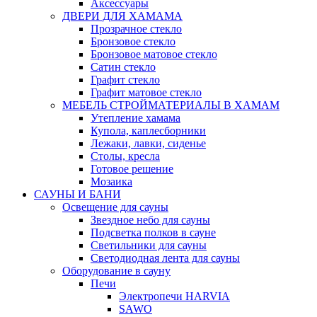
Аксессуары
ДВЕРИ ДЛЯ ХАМАМА
Прозрачное стекло
Бронзовое стекло
Бронзовое матовое стекло
Сатин стекло
Графит стекло
Графит матовое стекло
МЕБЕЛЬ СТРОЙМАТЕРИАЛЫ В ХАМАМ
Утепление хамама
Купола, каплесборники
Лежаки, лавки, сиденье
Столы, кресла
Готовое решение
Мозаика
САУНЫ И БАНИ
Освещение для сауны
Звездное небо для сауны
Подсветка полков в сауне
Светильники для сауны
Светодиодная лента для сауны
Оборудование в сауну
Печи
Электропечи HARVIA
SAWO