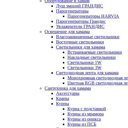
Оборудование в хамам
Душ эмоций ГРАНДИС
Парогенераторы
Парогенераторы HARVIA
Парогенераторы Грандис
Увлажнители ГРАНДИС
Освещение для хамама
Влагозащищенные светильники
Восточные светильники
Светильники для хамама
Встраиваемые светильники
Накладные светильники
Светильники 1W
Светильники 3W
Светодиодная лента для хамама
Монохромная светодиодная ле
Цветная RGB светодиодная ле
Сантехника для хамама
Аксессуары
Краны
Курны
Курна с подставкой
Курны из мрамора
Курны из оникса
Курны из ПСБ