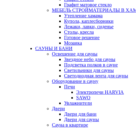
Графит матовое стекло
МЕБЕЛЬ СТРОЙМАТЕРИАЛЫ В ХА
Утепление хамама
Купола, каплесборники
Лежаки, лавки, сиденье
Столы, кресла
Готовое решение
Мозаика
САУНЫ И БАНИ
Освещение для сауны
Звездное небо для сауны
Подсветка полков в сауне
Светильники для сауны
Светодиодная лента для сауны
Оборудование в сауну
Печи
Электропечи HARVIA
SAWO
Увлажнители
Двери
Двери для бани
Двери для сауны
Сауна в квартире