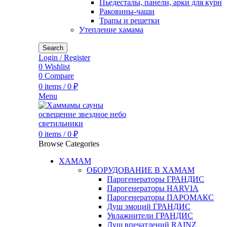
Пьедесталы, панели, арки для курн
Раковины-чаши
Трапы и решетки
Утепление хамама
Search
Login / Register
0
Wishlist
0
Compare
0
items
/
0
₽
Menu
0
items
/
0
₽
Browse Categories
ХАМАМ
ОБОРУДОВАНИЕ В ХАМАМ
Парогенераторы ГРАНДИС
Парогенераторы HARVIA
Парогенераторы ПАРОМАКС
Душ эмоций ГРАНДИС
Увлажнители ГРАНДИС
Душ впечатлений RAINZ