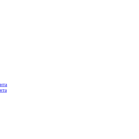
нта
нта