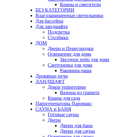
Краны и смесители
БЕЗ КАТЕГОРИИ
Влагозащищенные светильники
Для бассейна
Для ландшафта
Подсветка
Столбики
ДОМ
Двери и Перегородки
Освещение для дома
Звездное небо для дома
Сантехника для дома
Раковина-чаша
Дровяные печи
ЛАНДШАФТ
Декор территории
Вазоны из гранита
Краны для сада
Парогенераторы Паромакс
САУНА и БАНЯ
Готовые сауны
Двери
Двери для бани
Двери для сауны
Освещение для сауны