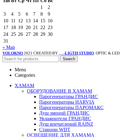
Пн
Вт
Ср
Чт
Пт
Сб
Вс
1
2
3
4
5
6
7
8
9
10
11
12
13
14
15
16
17
18
19
20
21
22
23
24
25
26
27
28
29
30
31
« Мар
VOLOKNO
2021 CREATED BY
-LIGTH STUDIO
. OPTIC & LED.
SV
Search
Menu
Categories
ХАМАМ
ОБОРУДОВАНИЕ В ХАМАМ
Парогенераторы ГРАНДИС
Парогенераторы HARVIA
Парогенераторы ПАРОМАКС
Душ эмоций ГРАНДИС
Увлажнители ГРАНДИС
Душ впечатлений RAINZ
Станции WDT
ОСВЕЩЕНИЕ ДЛЯ ХАМАМА