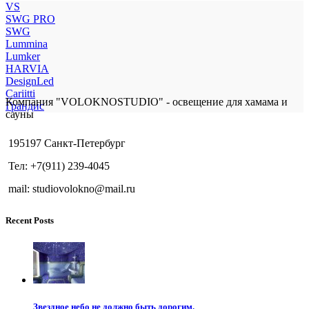
VS
SWG PRO
SWG
Lummina
Lumker
HARVIA
DesignLed
Cariitti
Компания "VOLOKNOSTUDIO" - освещение для хамама и
Грандис
сауны
195197 Санкт-Петербург
Тел: +7(911) 239-4045
mail: studiovolokno@mail.ru
Recent Posts
Звездное небо не должно быть дорогим.