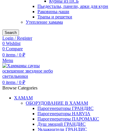
Курны из ПСБ
Пьедесталы, панели, арки для курн
Раковины-чаши
Трапы и решетки
Утепление хамама
Search
Login / Register
0
Wishlist
0
Compare
0
items
/
0
₽
Menu
0
items
/
0
₽
Browse Categories
ХАМАМ
ОБОРУДОВАНИЕ В ХАМАМ
Парогенераторы ГРАНДИС
Парогенераторы HARVIA
Парогенераторы ПАРОМАКС
Душ эмоций ГРАНДИС
Увлажнители ГРАНДИС