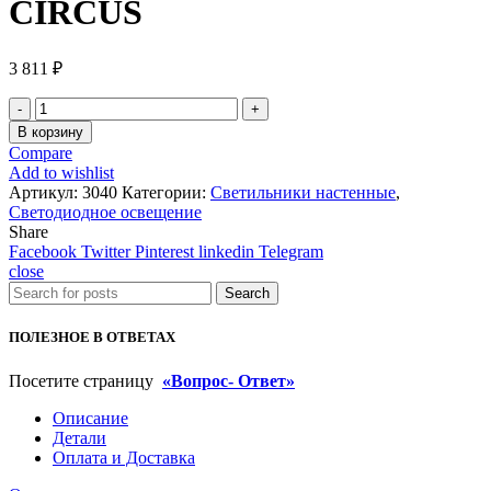
CIRCUS
3 811
₽
Количество
товара
В корзину
Светильник
Compare
настенный
Add to wishlist
GW
Артикул:
3040
Категории:
Светильники настенные
,
CIRCUS
Светодиодное освещение
Share
Facebook
Twitter
Pinterest
linkedin
Telegram
close
Search
ПОЛЕЗНОЕ В ОТВЕТАХ
Посетите страницу
«Вопрос- Ответ»
Описание
Детали
Оплата и Доставка