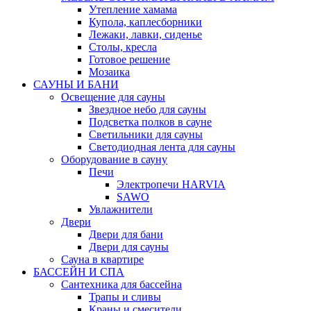
Утепление хамама
Купола, каплесборники
Лежаки, лавки, сиденье
Столы, кресла
Готовое решение
Мозаика
САУНЫ И БАНИ
Освещение для сауны
Звездное небо для сауны
Подсветка полков в сауне
Светильники для сауны
Светодиодная лента для сауны
Оборудование в сауну
Печи
Электропечи HARVIA
SAWO
Увлажнители
Двери
Двери для бани
Двери для сауны
Сауна в квартире
БАССЕЙН И СПА
Сантехника для бассейна
Трапы и сливы
Краны и смесители