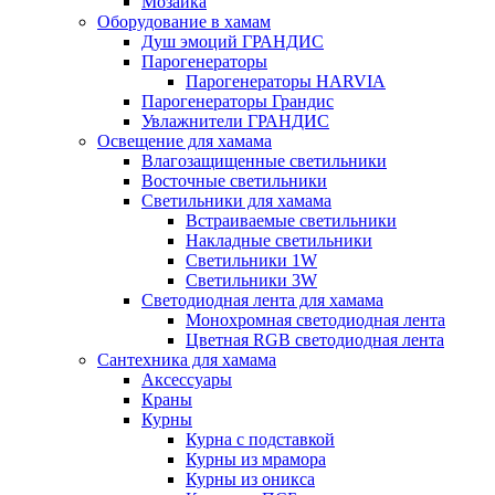
Мозаика
Оборудование в хамам
Душ эмоций ГРАНДИС
Парогенераторы
Парогенераторы HARVIA
Парогенераторы Грандис
Увлажнители ГРАНДИС
Освещение для хамама
Влагозащищенные светильники
Восточные светильники
Светильники для хамама
Встраиваемые светильники
Накладные светильники
Светильники 1W
Светильники 3W
Светодиодная лента для хамама
Монохромная светодиодная лента
Цветная RGB светодиодная лента
Сантехника для хамама
Аксессуары
Краны
Курны
Курна с подставкой
Курны из мрамора
Курны из оникса