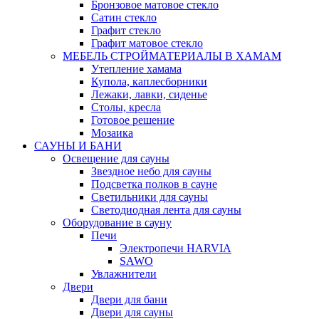
Бронзовое матовое стекло
Сатин стекло
Графит стекло
Графит матовое стекло
МЕБЕЛЬ СТРОЙМАТЕРИАЛЫ В ХАМАМ
Утепление хамама
Купола, каплесборники
Лежаки, лавки, сиденье
Столы, кресла
Готовое решение
Мозаика
САУНЫ И БАНИ
Освещение для сауны
Звездное небо для сауны
Подсветка полков в сауне
Светильники для сауны
Светодиодная лента для сауны
Оборудование в сауну
Печи
Электропечи HARVIA
SAWO
Увлажнители
Двери
Двери для бани
Двери для сауны