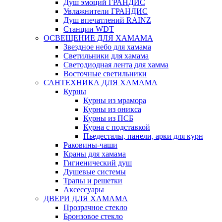
Душ эмоций ГРАНДИС
Увлажнители ГРАНДИС
Душ впечатлений RAINZ
Станции WDT
ОСВЕЩЕНИЕ ДЛЯ ХАМАМА
Звездное небо для хамама
Светильники для хамама
Светодиодная лента для хамма
Восточные светильники
САНТЕХНИКА ДЛЯ ХАМАМА
Курны
Курны из мрамора
Курны из оникса
Курны из ПСБ
Курна с подставкой
Пьедесталы, панели, арки для курн
Раковины-чаши
Краны для хамама
Гигиенический душ
Душевые системы
Трапы и решетки
Аксессуары
ДВЕРИ ДЛЯ ХАМАМА
Прозрачное стекло
Бронзовое стекло