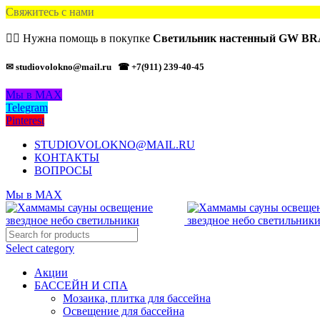
Свяжитесь с нами
🙋‍♂️ Нужна помощь в покупке
Светильник настенный GW B
✉ studiovolokno@mail.ru
☎ +7(911) 239-40-45
Мы в MAX
Telegram
Pinterest
STUDIOVOLOKNO@MAIL.RU
КОНТАКТЫ
ВОПРОСЫ
Мы в MAX
Select category
Акции
БАССЕЙН И СПА
Мозаика, плитка для бассейна
Освещение для бассейна