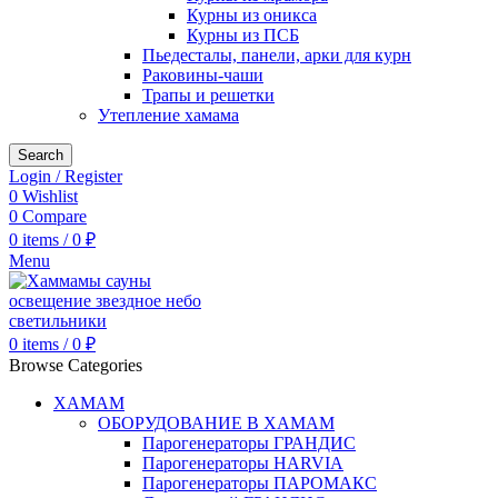
Курны из оникса
Курны из ПСБ
Пьедесталы, панели, арки для курн
Раковины-чаши
Трапы и решетки
Утепление хамама
Search
Login / Register
0
Wishlist
0
Compare
0
items
/
0
₽
Menu
0
items
/
0
₽
Browse Categories
ХАМАМ
ОБОРУДОВАНИЕ В ХАМАМ
Парогенераторы ГРАНДИС
Парогенераторы HARVIA
Парогенераторы ПАРОМАКС