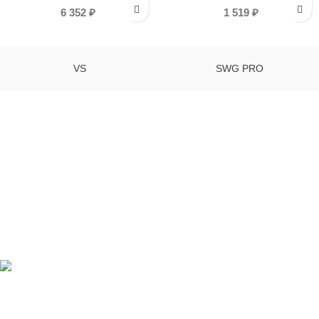
6 352
₽
1 519
₽
VS
SWG PRO
Компания "VOLOKNOSTUDIO" - освещение для хамама и сауны
195197 Санкт-Петербург
Тел: +7(911) 239-4045
mail: studiovolokno@mail.ru
RECENT POSTS
Звездное небо не должно быть
дорогим.
26.05.2021
No Comments