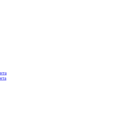
нта
нта