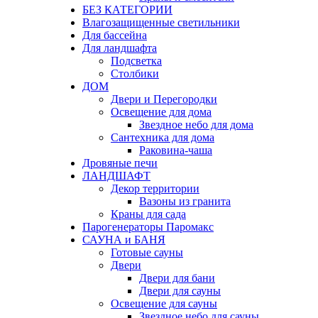
БЕЗ КАТЕГОРИИ
Влагозащищенные светильники
Для бассейна
Для ландшафта
Подсветка
Столбики
ДОМ
Двери и Перегородки
Освещение для дома
Звездное небо для дома
Сантехника для дома
Раковина-чаша
Дровяные печи
ЛАНДШАФТ
Декор территории
Вазоны из гранита
Краны для сада
Парогенераторы Паромакс
САУНА и БАНЯ
Готовые сауны
Двери
Двери для бани
Двери для сауны
Освещение для сауны
Звездное небо для сауны