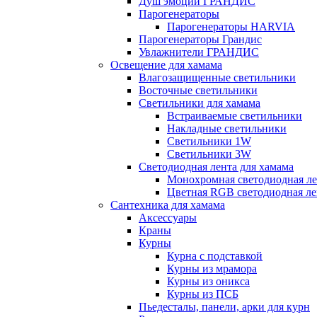
Душ эмоций ГРАНДИС
Парогенераторы
Парогенераторы HARVIA
Парогенераторы Грандис
Увлажнители ГРАНДИС
Освещение для хамама
Влагозащищенные светильники
Восточные светильники
Светильники для хамама
Встраиваемые светильники
Накладные светильники
Светильники 1W
Светильники 3W
Светодиодная лента для хамама
Монохромная светодиодная ле
Цветная RGB светодиодная ле
Сантехника для хамама
Аксессуары
Краны
Курны
Курна с подставкой
Курны из мрамора
Курны из оникса
Курны из ПСБ
Пьедесталы, панели, арки для курн