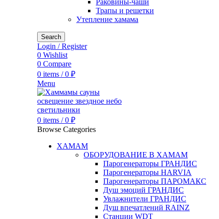
Раковины-чаши
Трапы и решетки
Утепление хамама
Search
Login / Register
0
Wishlist
0
Compare
0
items
/
0
₽
Menu
0
items
/
0
₽
Browse Categories
ХАМАМ
ОБОРУДОВАНИЕ В ХАМАМ
Парогенераторы ГРАНДИС
Парогенераторы HARVIA
Парогенераторы ПАРОМАКС
Душ эмоций ГРАНДИС
Увлажнители ГРАНДИС
Душ впечатлений RAINZ
Станции WDT