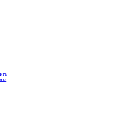
нта
нта