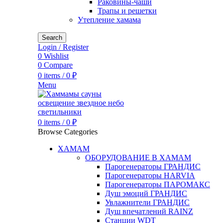
Раковины-чаши
Трапы и решетки
Утепление хамама
Search
Login / Register
0
Wishlist
0
Compare
0
items
/
0
₽
Menu
0
items
/
0
₽
Browse Categories
ХАМАМ
ОБОРУДОВАНИЕ В ХАМАМ
Парогенераторы ГРАНДИС
Парогенераторы HARVIA
Парогенераторы ПАРОМАКС
Душ эмоций ГРАНДИС
Увлажнители ГРАНДИС
Душ впечатлений RAINZ
Станции WDT