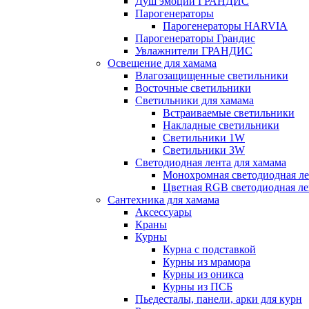
Душ эмоций ГРАНДИС
Парогенераторы
Парогенераторы HARVIA
Парогенераторы Грандис
Увлажнители ГРАНДИС
Освещение для хамама
Влагозащищенные светильники
Восточные светильники
Светильники для хамама
Встраиваемые светильники
Накладные светильники
Светильники 1W
Светильники 3W
Светодиодная лента для хамама
Монохромная светодиодная ле
Цветная RGB светодиодная ле
Сантехника для хамама
Аксессуары
Краны
Курны
Курна с подставкой
Курны из мрамора
Курны из оникса
Курны из ПСБ
Пьедесталы, панели, арки для курн