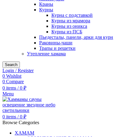
Краны
Курны
Курна с подставкой
Курны из мрамора
Курны из оникса
Курны из ПСБ
Пьедесталы, панели, арки для курн
Раковины-чаши
Трапы и решетки
Утепление хамама
Search
Login / Register
0
Wishlist
0
Compare
0
items
/
0
₽
Menu
0
items
/
0
₽
Browse Categories
ХАМАМ