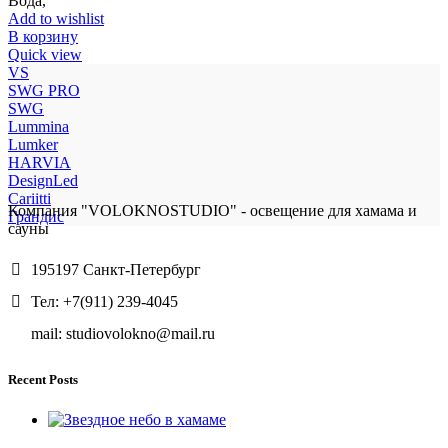
Вода,
Add to wishlist
В корзину
Quick view
VS
SWG PRO
SWG
Lummina
Lumker
HARVIA
DesignLed
Cariitti
Компания "VOLOKNOSTUDIO" - освещение для хамама и
Грандис
сауны
195197 Санкт-Петербург
Тел: +7(911) 239-4045
mail: studiovolokno@mail.ru
Recent Posts