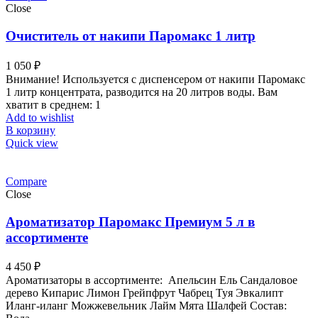
Close
Очиститель от накипи Паромакс 1 литр
1 050
₽
Внимание! Используется с диспенсером от накипи Паромакс
1 литр концентрата, разводится на 20 литров воды. Вам
хватит в среднем: 1
Add to wishlist
В корзину
Quick view
Compare
Close
Ароматизатор Паромакс Премиум 5 л в
ассортименте
4 450
₽
Ароматизаторы в ассортименте: Апельсин Ель Сандаловое
дерево Кипарис Лимон Грейпфрут Чабрец Туя Эвкалипт
Иланг-иланг Можжевельник Лайм Мята Шалфей Состав: