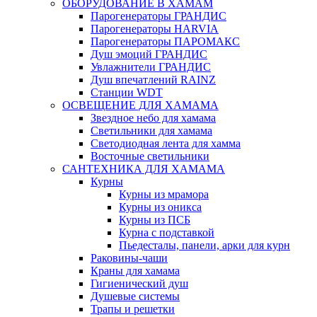
ОБОРУДОВАНИЕ В ХАМАМ
Парогенераторы ГРАНДИС
Парогенераторы HARVIA
Парогенераторы ПАРОМАКС
Душ эмоций ГРАНДИС
Увлажнители ГРАНДИС
Душ впечатлений RAINZ
Станции WDT
ОСВЕЩЕНИЕ ДЛЯ ХАМАМА
Звездное небо для хамама
Светильники для хамама
Светодиодная лента для хамма
Восточные светильники
САНТЕХНИКА ДЛЯ ХАМАМА
Курны
Курны из мрамора
Курны из оникса
Курны из ПСБ
Курна с подставкой
Пьедесталы, панели, арки для курн
Раковины-чаши
Краны для хамама
Гигиенический душ
Душевые системы
Трапы и решетки