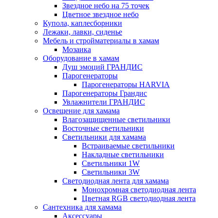
Звездное небо на 75 точек
Цветное звездное небо
Купола, каплесборники
Лежаки, лавки, сиденье
Мебель и стройматериалы в хамам
Мозаика
Оборудование в хамам
Душ эмоций ГРАНДИС
Парогенераторы
Парогенераторы HARVIA
Парогенераторы Грандис
Увлажнители ГРАНДИС
Освещение для хамама
Влагозащищенные светильники
Восточные светильники
Светильники для хамама
Встраиваемые светильники
Накладные светильники
Светильники 1W
Светильники 3W
Светодиодная лента для хамама
Монохромная светодиодная лента
Цветная RGB светодиодная лента
Сантехника для хамама
Аксессуары