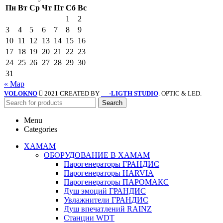
Пн
Вт
Ср
Чт
Пт
Сб
Вс
1
2
3
4
5
6
7
8
9
10
11
12
13
14
15
16
17
18
19
20
21
22
23
24
25
26
27
28
29
30
31
« Мар
VOLOKNO
2021 CREATED BY
-LIGTH STUDIO
. OPTIC & LED.
SV
Search
Menu
Categories
ХАМАМ
ОБОРУДОВАНИЕ В ХАМАМ
Парогенераторы ГРАНДИС
Парогенераторы HARVIA
Парогенераторы ПАРОМАКС
Душ эмоций ГРАНДИС
Увлажнители ГРАНДИС
Душ впечатлений RAINZ
Станции WDT