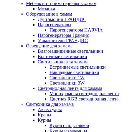
Мебель и стройматериалы в хамам
Мозаика
Оборудование в хамам
Душ эмоций ГРАНДИС
Парогенераторы
Парогенераторы HARVIA
Парогенераторы Грандис
Увлажнители ГРАНДИС
Освещение для хамама
Влагозащищенные светильники
Восточные светильники
Светильники для хамама
Встраиваемые светильники
Накладные светильники
Светильники 1W
Светильники 3W
Светодиодная лента для хамама
Монохромная светодиодная лента
Цветная RGB светодиодная лента
Сантехника для хамама
Аксессуары
Краны
Курны
Курна с подставкой
Курны из мрамора