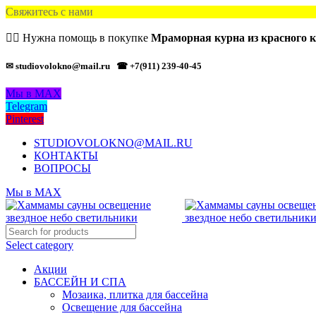
Свяжитесь с нами
🙋‍♂️ Нужна помощь в покупке
Мраморная курна из красного к
✉ studiovolokno@mail.ru
☎ +7(911) 239-40-45
Мы в MAX
Telegram
Pinterest
STUDIOVOLOKNO@MAIL.RU
КОНТАКТЫ
ВОПРОСЫ
Мы в MAX
Select category
Акции
БАССЕЙН И СПА
Мозаика, плитка для бассейна
Освещение для бассейна