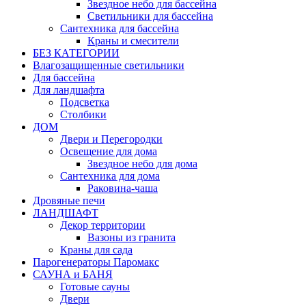
Звездное небо для бассейна
Светильники для бассейна
Сантехника для бассейна
Краны и смесители
БЕЗ КАТЕГОРИИ
Влагозащищенные светильники
Для бассейна
Для ландшафта
Подсветка
Столбики
ДОМ
Двери и Перегородки
Освещение для дома
Звездное небо для дома
Сантехника для дома
Раковина-чаша
Дровяные печи
ЛАНДШАФТ
Декор территории
Вазоны из гранита
Краны для сада
Парогенераторы Паромакс
САУНА и БАНЯ
Готовые сауны
Двери