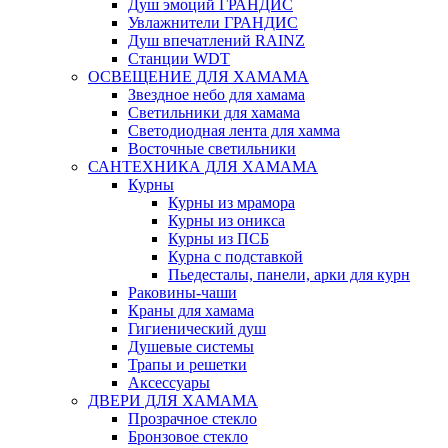
Душ эмоций ГРАНДИС
Увлажнители ГРАНДИС
Душ впечатлений RAINZ
Станции WDT
ОСВЕЩЕНИЕ ДЛЯ ХАМАМА
Звездное небо для хамама
Светильники для хамама
Светодиодная лента для хамма
Восточные светильники
САНТЕХНИКА ДЛЯ ХАМАМА
Курны
Курны из мрамора
Курны из оникса
Курны из ПСБ
Курна с подставкой
Пьедесталы, панели, арки для курн
Раковины-чаши
Краны для хамама
Гигиенический душ
Душевые системы
Трапы и решетки
Аксессуары
ДВЕРИ ДЛЯ ХАМАМА
Прозрачное стекло
Бронзовое стекло