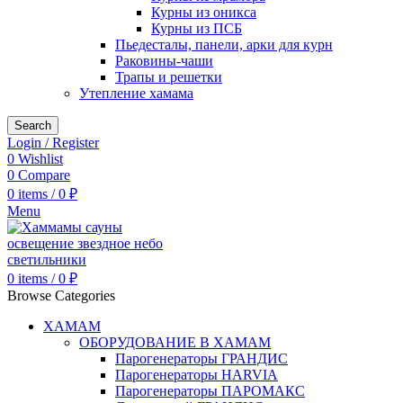
Курны из оникса
Курны из ПСБ
Пьедесталы, панели, арки для курн
Раковины-чаши
Трапы и решетки
Утепление хамама
Search
Login / Register
0
Wishlist
0
Compare
0
items
/
0
₽
Menu
0
items
/
0
₽
Browse Categories
ХАМАМ
ОБОРУДОВАНИЕ В ХАМАМ
Парогенераторы ГРАНДИС
Парогенераторы HARVIA
Парогенераторы ПАРОМАКС