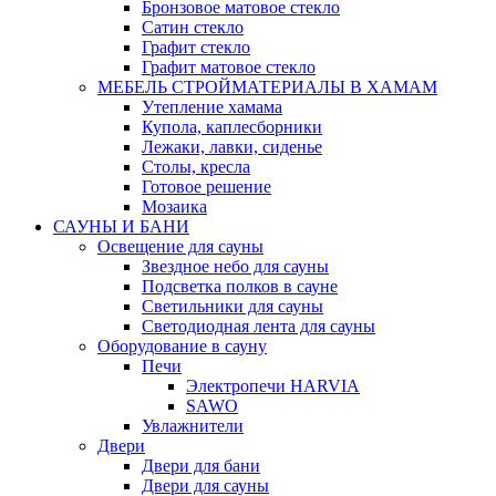
Бронзовое матовое стекло
Сатин стекло
Графит стекло
Графит матовое стекло
МЕБЕЛЬ СТРОЙМАТЕРИАЛЫ В ХАМАМ
Утепление хамама
Купола, каплесборники
Лежаки, лавки, сиденье
Столы, кресла
Готовое решение
Мозаика
САУНЫ И БАНИ
Освещение для сауны
Звездное небо для сауны
Подсветка полков в сауне
Светильники для сауны
Светодиодная лента для сауны
Оборудование в сауну
Печи
Электропечи HARVIA
SAWO
Увлажнители
Двери
Двери для бани
Двери для сауны