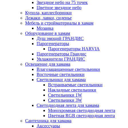
Звездное небо на 75 точек
Цветное звездное небо
Купола, каплесборники
Лежаки, лавки, сиденье
Мебель и стройматериалы в хамам
Мозаика
Оборудование в хамам
Душ эмоций ГРАНДИС
Парогенераторы
Парогенераторы HARVIA
Парогенераторы Грандис
Увлажнители ГРАНДИС
Освещение для хамама
Влагозащищенные светильники
Восточные светильники
Светильники для хамама
Встраиваемые светильники
Накладные светильники
Светильники 1W
Светильники 3W
Светодиодная лента для хамама
Монохромная светодиодная лента
Цветная RGB светодиодная лента
Сантехника для хамама
Аксессуары