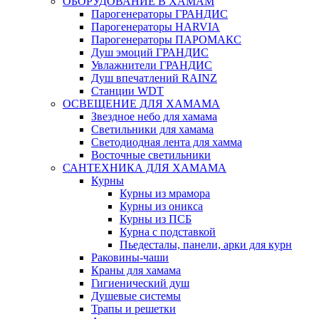
ОБОРУДОВАНИЕ В ХАМАМ
Парогенераторы ГРАНДИС
Парогенераторы HARVIA
Парогенераторы ПАРОМАКС
Душ эмоций ГРАНДИС
Увлажнители ГРАНДИС
Душ впечатлений RAINZ
Станции WDT
ОСВЕЩЕНИЕ ДЛЯ ХАМАМА
Звездное небо для хамама
Светильники для хамама
Светодиодная лента для хамма
Восточные светильники
САНТЕХНИКА ДЛЯ ХАМАМА
Курны
Курны из мрамора
Курны из оникса
Курны из ПСБ
Курна с подставкой
Пьедесталы, панели, арки для курн
Раковины-чаши
Краны для хамама
Гигиенический душ
Душевые системы
Трапы и решетки