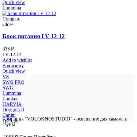
Quick view
Lummina
Compare
Close
Блок питания LV-12-12
835
₽
LV-12-12
Add to wishlist
В корзину
Quick view
VS
SWG PRO
SWG
Lummina
Lumker
HARVIA
DesignLed
Cariitti
Компания "VOLOKNOSTUDIO" - освещение для хамама и
Грандис
сауны
195197 Санкт-Петербург