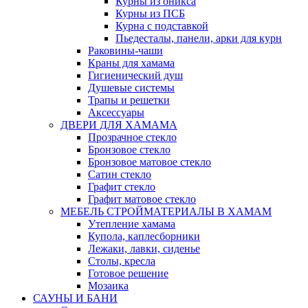
Курны из оникса
Курны из ПСБ
Курна с подставкой
Пьедесталы, панели, арки для курн
Раковины-чаши
Краны для хамама
Гигиенический душ
Душевые системы
Трапы и решетки
Аксессуары
ДВЕРИ ДЛЯ ХАМАМА
Прозрачное стекло
Бронзовое стекло
Бронзовое матовое стекло
Сатин стекло
Графит стекло
Графит матовое стекло
МЕБЕЛЬ СТРОЙМАТЕРИАЛЫ В ХАМАМ
Утепление хамама
Купола, каплесборники
Лежаки, лавки, сиденье
Столы, кресла
Готовое решение
Мозаика
САУНЫ И БАНИ