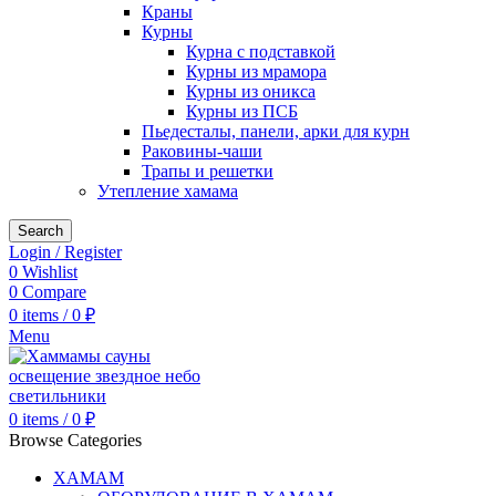
Краны
Курны
Курна с подставкой
Курны из мрамора
Курны из оникса
Курны из ПСБ
Пьедесталы, панели, арки для курн
Раковины-чаши
Трапы и решетки
Утепление хамама
Search
Login / Register
0
Wishlist
0
Compare
0
items
/
0
₽
Menu
0
items
/
0
₽
Browse Categories
ХАМАМ