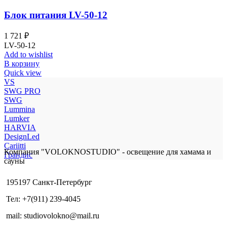
Блок питания LV-50-12
1 721
₽
LV-50-12
Add to wishlist
В корзину
Quick view
VS
SWG PRO
SWG
Lummina
Lumker
HARVIA
DesignLed
Cariitti
Компания "VOLOKNOSTUDIO" - освещение для хамама и
Грандис
сауны
195197 Санкт-Петербург
Тел: +7(911) 239-4045
mail: studiovolokno@mail.ru