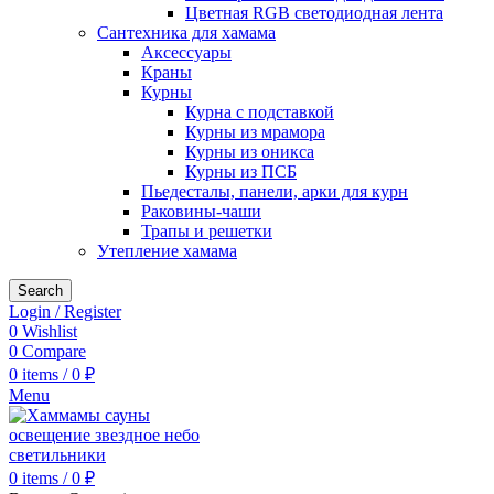
Цветная RGB светодиодная лента
Сантехника для хамама
Аксессуары
Краны
Курны
Курна с подставкой
Курны из мрамора
Курны из оникса
Курны из ПСБ
Пьедесталы, панели, арки для курн
Раковины-чаши
Трапы и решетки
Утепление хамама
Search
Login / Register
0
Wishlist
0
Compare
0
items
/
0
₽
Menu
0
items
/
0
₽