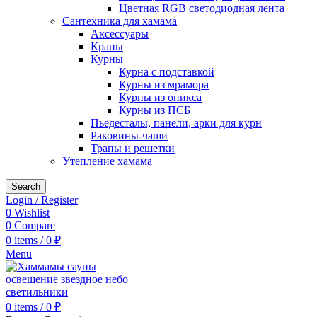
Цветная RGB светодиодная лента
Сантехника для хамама
Аксессуары
Краны
Курны
Курна с подставкой
Курны из мрамора
Курны из оникса
Курны из ПСБ
Пьедесталы, панели, арки для курн
Раковины-чаши
Трапы и решетки
Утепление хамама
Search
Login / Register
0
Wishlist
0
Compare
0
items
/
0
₽
Menu
0
items
/
0
₽