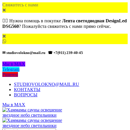
Свяжитесь с нами
🙋‍♂️ Нужна помощь в покупке
Лента светодиодная DesignLed
DSG560
? Пожалуйста свяжитесь с нами прямо сейчас.
✉ studiovolokno@mail.ru
☎ +7(911) 239-40-45
Мы в MAX
Telegram
Pinterest
STUDIOVOLOKNO@MAIL.RU
КОНТАКТЫ
ВОПРОСЫ
Мы в MAX