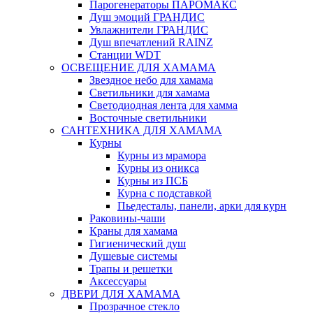
Парогенераторы ПАРОМАКС
Душ эмоций ГРАНДИС
Увлажнители ГРАНДИС
Душ впечатлений RAINZ
Станции WDT
ОСВЕЩЕНИЕ ДЛЯ ХАМАМА
Звездное небо для хамама
Светильники для хамама
Светодиодная лента для хамма
Восточные светильники
САНТЕХНИКА ДЛЯ ХАМАМА
Курны
Курны из мрамора
Курны из оникса
Курны из ПСБ
Курна с подставкой
Пьедесталы, панели, арки для курн
Раковины-чаши
Краны для хамама
Гигиенический душ
Душевые системы
Трапы и решетки
Аксессуары
ДВЕРИ ДЛЯ ХАМАМА
Прозрачное стекло