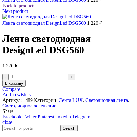
Back to products
Next product
Лента светодиодная DesignLed DSG560
1 220
₽
Лента светодиодная
DesignLed DSG560
1 220
₽
Количество
товара
В корзину
Лента
Compare
светодиодная
Add to wishlist
DesignLed
Артикул:
1489
Категории:
Лента LUX
,
Светодиодная лента
,
DSG560
Светодиодное освещение
Share
Facebook
Twitter
Pinterest
linkedin
Telegram
close
Search