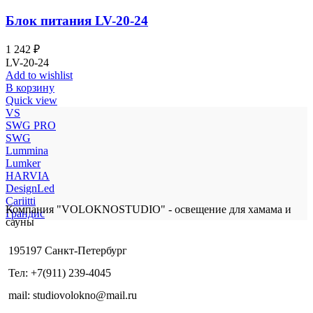
Блок питания LV-20-24
1 242
₽
LV-20-24
Add to wishlist
В корзину
Quick view
VS
SWG PRO
SWG
Lummina
Lumker
HARVIA
DesignLed
Cariitti
Компания "VOLOKNOSTUDIO" - освещение для хамама и
Грандис
сауны
195197 Санкт-Петербург
Тел: +7(911) 239-4045
mail: studiovolokno@mail.ru