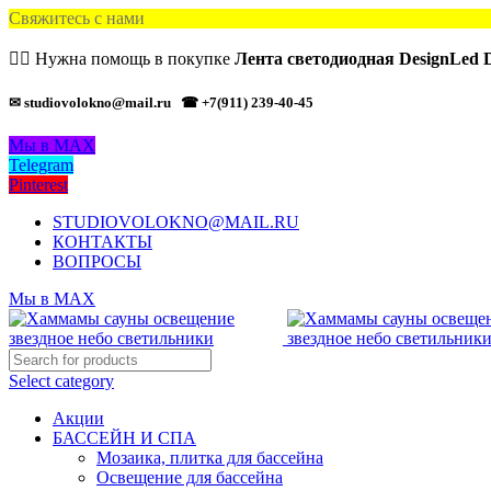
Свяжитесь с нами
🙋‍♂️ Нужна помощь в покупке
Лента светодиодная DesignLed
✉ studiovolokno@mail.ru
☎ +7(911) 239-40-45
Мы в MAX
Telegram
Pinterest
STUDIOVOLOKNO@MAIL.RU
КОНТАКТЫ
ВОПРОСЫ
Мы в MAX
Select category
Акции
БАССЕЙН И СПА
Мозаика, плитка для бассейна
Освещение для бассейна