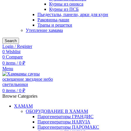
Курны из оникса
Курны из ПСБ
Пьедесталы, панели, арки для курн
Раковины-чаши
Трапы и решетки
Утепление хамама
Search
Login / Register
0
Wishlist
0
Compare
0
items
/
0
₽
Menu
0
items
/
0
₽
Browse Categories
ХАМАМ
ОБОРУДОВАНИЕ В ХАМАМ
Парогенераторы ГРАНДИС
Парогенераторы HARVIA
Парогенераторы ПАРОМАКС