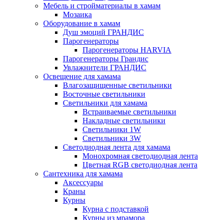
Мебель и стройматериалы в хамам
Мозаика
Оборудование в хамам
Душ эмоций ГРАНДИС
Парогенераторы
Парогенераторы HARVIA
Парогенераторы Грандис
Увлажнители ГРАНДИС
Освещение для хамама
Влагозащищенные светильники
Восточные светильники
Светильники для хамама
Встраиваемые светильники
Накладные светильники
Светильники 1W
Светильники 3W
Светодиодная лента для хамама
Монохромная светодиодная лента
Цветная RGB светодиодная лента
Сантехника для хамама
Аксессуары
Краны
Курны
Курна с подставкой
Курны из мрамора