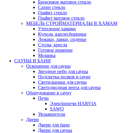
Бронзовое матовое стекло
Сатин стекло
Графит стекло
Графит матовое стекло
МЕБЕЛЬ СТРОЙМАТЕРИАЛЫ В ХАМАМ
Утепление хамама
Купола, каплесборники
Лежаки, лавки, сиденье
Столы, кресла
Готовое решение
Мозаика
САУНЫ И БАНИ
Освещение для сауны
Звездное небо для сауны
Подсветка полков в сауне
Светильники для сауны
Светодиодная лента для сауны
Оборудование в сауну
Печи
Электропечи HARVIA
SAWO
Увлажнители
Двери
Двери для бани
Двери для сауны