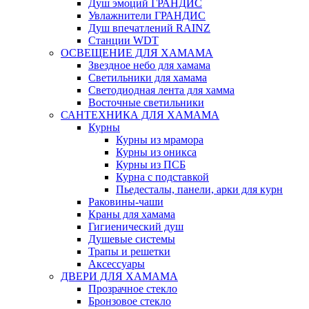
Душ эмоций ГРАНДИС
Увлажнители ГРАНДИС
Душ впечатлений RAINZ
Станции WDT
ОСВЕЩЕНИЕ ДЛЯ ХАМАМА
Звездное небо для хамама
Светильники для хамама
Светодиодная лента для хамма
Восточные светильники
САНТЕХНИКА ДЛЯ ХАМАМА
Курны
Курны из мрамора
Курны из оникса
Курны из ПСБ
Курна с подставкой
Пьедесталы, панели, арки для курн
Раковины-чаши
Краны для хамама
Гигиенический душ
Душевые системы
Трапы и решетки
Аксессуары
ДВЕРИ ДЛЯ ХАМАМА
Прозрачное стекло
Бронзовое стекло