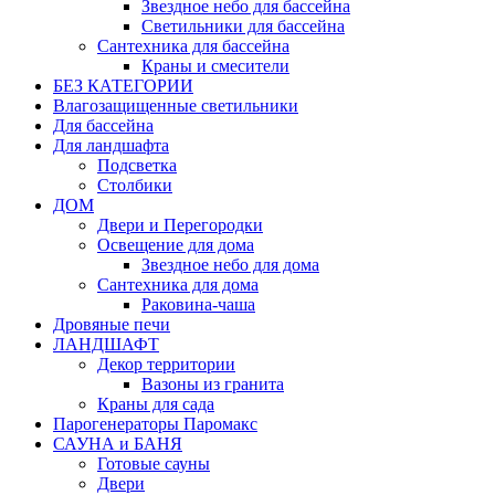
Звездное небо для бассейна
Светильники для бассейна
Сантехника для бассейна
Краны и смесители
БЕЗ КАТЕГОРИИ
Влагозащищенные светильники
Для бассейна
Для ландшафта
Подсветка
Столбики
ДОМ
Двери и Перегородки
Освещение для дома
Звездное небо для дома
Сантехника для дома
Раковина-чаша
Дровяные печи
ЛАНДШАФТ
Декор территории
Вазоны из гранита
Краны для сада
Парогенераторы Паромакс
САУНА и БАНЯ
Готовые сауны
Двери