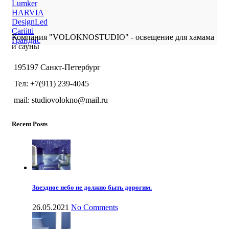
Lumker
HARVIA
DesignLed
Cariitti
Компания "VOLOKNOSTUDIO" - освещение для хамама
Грандис
и сауны
195197 Санкт-Петербург
Тел: +7(911) 239-4045
mail: studiovolokno@mail.ru
Recent Posts
Звездное небо не должно быть дорогим.
26.05.2021
No Comments