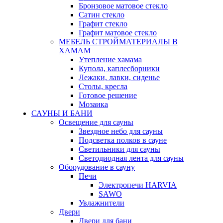
Бронзовое матовое стекло
Сатин стекло
Графит стекло
Графит матовое стекло
МЕБЕЛЬ СТРОЙМАТЕРИАЛЫ В
ХАМАМ
Утепление хамама
Купола, каплесборники
Лежаки, лавки, сиденье
Столы, кресла
Готовое решение
Мозаика
САУНЫ И БАНИ
Освещение для сауны
Звездное небо для сауны
Подсветка полков в сауне
Светильники для сауны
Светодиодная лента для сауны
Оборудование в сауну
Печи
Электропечи HARVIA
SAWO
Увлажнители
Двери
Двери для бани