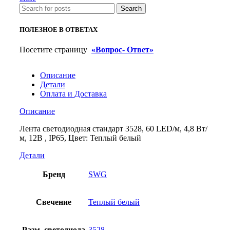
Вт/
Search
м,
12В
ПОЛЕЗНОЕ В ОТВЕТАХ
,
IP65,
Посетите страницу
«Вопрос- Ответ»
Цвет:
Теплый
белый
Описание
Детали
Оплата и Доставка
Описание
Лента светодиодная стандарт 3528, 60 LED/м, 4,8 Вт/
м, 12В , IP65, Цвет: Теплый белый
Детали
Бренд
SWG
Свечение
Теплый белый
Разм. светодиода
3528