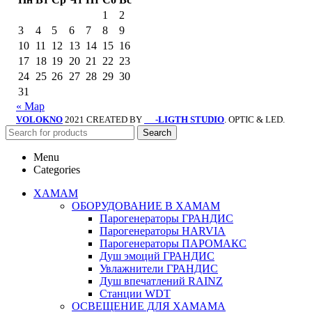
1
2
3
4
5
6
7
8
9
10
11
12
13
14
15
16
17
18
19
20
21
22
23
24
25
26
27
28
29
30
31
« Мар
VOLOKNO
2021 CREATED BY
-LIGTH STUDIO
. OPTIC & LED.
SV
Search
Menu
Categories
ХАМАМ
ОБОРУДОВАНИЕ В ХАМАМ
Парогенераторы ГРАНДИС
Парогенераторы HARVIA
Парогенераторы ПАРОМАКС
Душ эмоций ГРАНДИС
Увлажнители ГРАНДИС
Душ впечатлений RAINZ
Станции WDT
ОСВЕЩЕНИЕ ДЛЯ ХАМАМА