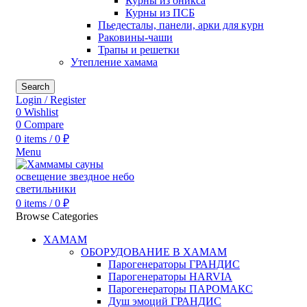
Курны из оникса
Курны из ПСБ
Пьедесталы, панели, арки для курн
Раковины-чаши
Трапы и решетки
Утепление хамама
Search
Login / Register
0
Wishlist
0
Compare
0
items
/
0
₽
Menu
0
items
/
0
₽
Browse Categories
ХАМАМ
ОБОРУДОВАНИЕ В ХАМАМ
Парогенераторы ГРАНДИС
Парогенераторы HARVIA
Парогенераторы ПАРОМАКС
Душ эмоций ГРАНДИС