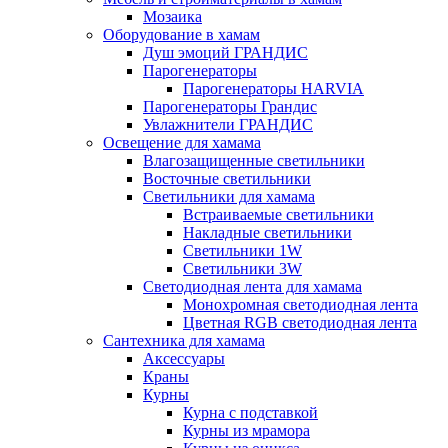
Мозаика
Оборудование в хамам
Душ эмоций ГРАНДИС
Парогенераторы
Парогенераторы HARVIA
Парогенераторы Грандис
Увлажнители ГРАНДИС
Освещение для хамама
Влагозащищенные светильники
Восточные светильники
Светильники для хамама
Встраиваемые светильники
Накладные светильники
Светильники 1W
Светильники 3W
Светодиодная лента для хамама
Монохромная светодиодная лента
Цветная RGB светодиодная лента
Сантехника для хамама
Аксессуары
Краны
Курны
Курна с подставкой
Курны из мрамора