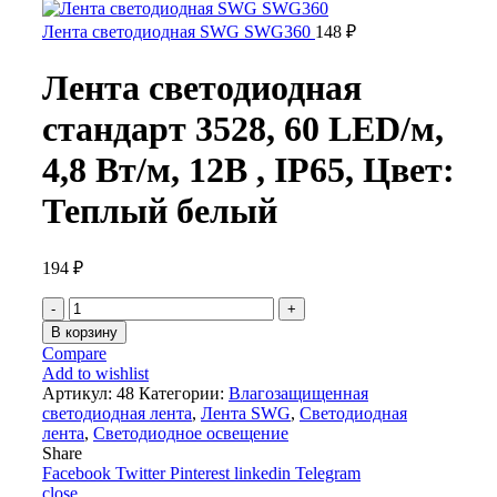
Лента светодиодная SWG SWG360
148
₽
Лента светодиодная
стандарт 3528, 60 LED/м,
4,8 Вт/м, 12В , IP65, Цвет:
Теплый белый
194
₽
Количество
товара
В корзину
Лента
Compare
светодиодная
Add to wishlist
стандарт
Артикул:
48
Категории:
Влагозащищенная
3528,
светодиодная лента
,
Лента SWG
,
Светодиодная
60
лента
,
Светодиодное освещение
LED/
Share
м,
Facebook
Twitter
Pinterest
linkedin
Telegram
4,8
close