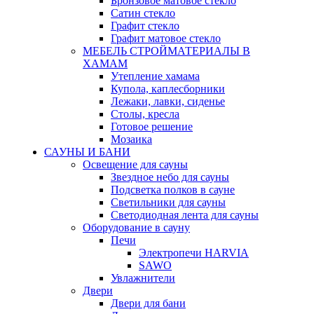
Бронзовое матовое стекло
Сатин стекло
Графит стекло
Графит матовое стекло
МЕБЕЛЬ СТРОЙМАТЕРИАЛЫ В
ХАМАМ
Утепление хамама
Купола, каплесборники
Лежаки, лавки, сиденье
Столы, кресла
Готовое решение
Мозаика
САУНЫ И БАНИ
Освещение для сауны
Звездное небо для сауны
Подсветка полков в сауне
Светильники для сауны
Светодиодная лента для сауны
Оборудование в сауну
Печи
Электропечи HARVIA
SAWO
Увлажнители
Двери
Двери для бани