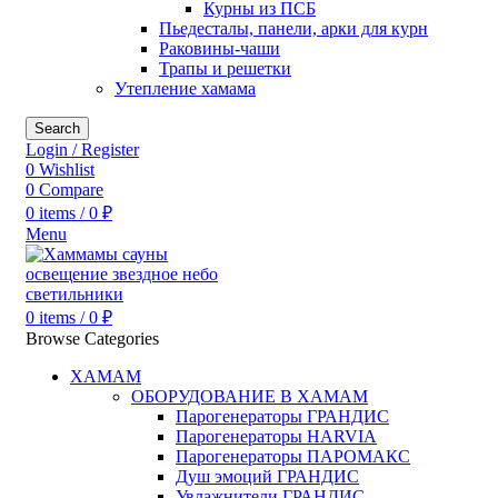
Курны из ПСБ
Пьедесталы, панели, арки для курн
Раковины-чаши
Трапы и решетки
Утепление хамама
Search
Login / Register
0
Wishlist
0
Compare
0
items
/
0
₽
Menu
0
items
/
0
₽
Browse Categories
ХАМАМ
ОБОРУДОВАНИЕ В ХАМАМ
Парогенераторы ГРАНДИС
Парогенераторы HARVIA
Парогенераторы ПАРОМАКС
Душ эмоций ГРАНДИС
Увлажнители ГРАНДИС