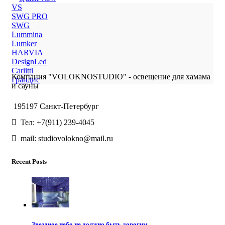
VS
SWG PRO
SWG
Lummina
Lumker
HARVIA
DesignLed
Cariitti
Компания "VOLOKNOSTUDIO" - освещение для хамама
Грандис
и сауны
195197 Санкт-Петербург
Тел: +7(911) 239-4045
mail: studiovolokno@mail.ru
Recent Posts
Звездное небо не должно быть дорогим.