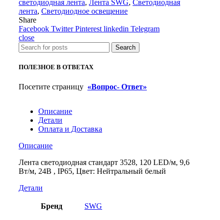
светодиодная лента
,
Лента SWG
,
Светодиодная
120
лента
,
Светодиодное освещение
LED/
Share
м,
Facebook
Twitter
Pinterest
linkedin
Telegram
9,6
close
Вт/
Search
м,
24В
ПОЛЕЗНОЕ В ОТВЕТАХ
,
IP65,
Посетите страницу
«Вопрос- Ответ»
Цвет:
Нейтральный
белый
Описание
Детали
Оплата и Доставка
Описание
Лента светодиодная стандарт 3528, 120 LED/м, 9,6
Вт/м, 24В , IP65, Цвет: Нейтральный белый
Детали
Бренд
SWG