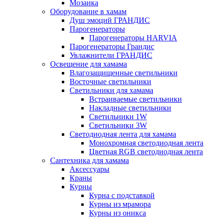
Мозаика
Оборудование в хамам
Душ эмоций ГРАНДИС
Парогенераторы
Парогенераторы HARVIA
Парогенераторы Грандис
Увлажнители ГРАНДИС
Освещение для хамама
Влагозащищенные светильники
Восточные светильники
Светильники для хамама
Встраиваемые светильники
Накладные светильники
Светильники 1W
Светильники 3W
Светодиодная лента для хамама
Монохромная светодиодная лента
Цветная RGB светодиодная лента
Сантехника для хамама
Аксессуары
Краны
Курны
Курна с подставкой
Курны из мрамора
Курны из оникса