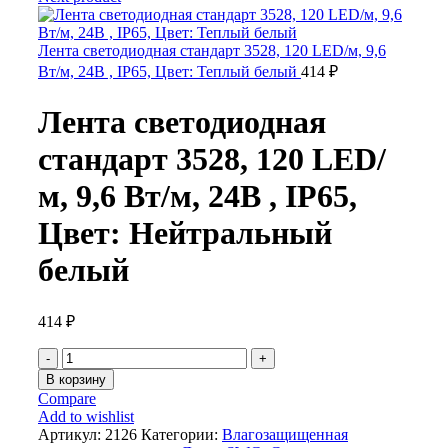
Лента светодиодная стандарт 3528, 120 LED/м, 9,6
Вт/м, 24В , IP65, Цвет: Теплый белый
414
₽
Лента светодиодная
стандарт 3528, 120 LED/
м, 9,6 Вт/м, 24В , IP65,
Цвет: Нейтральный
белый
414
₽
Количество
товара
В корзину
Лента
Compare
светодиодная
Add to wishlist
стандарт
Артикул:
2126
Категории:
Влагозащищенная
3528,