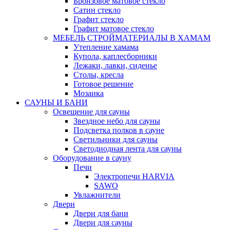
Бронзовое матовое стекло
Сатин стекло
Графит стекло
Графит матовое стекло
МЕБЕЛЬ СТРОЙМАТЕРИАЛЫ В ХАМАМ
Утепление хамама
Купола, каплесборники
Лежаки, лавки, сиденье
Столы, кресла
Готовое решение
Мозаика
САУНЫ И БАНИ
Освещение для сауны
Звездное небо для сауны
Подсветка полков в сауне
Светильники для сауны
Светодиодная лента для сауны
Оборудование в сауну
Печи
Электропечи HARVIA
SAWO
Увлажнители
Двери
Двери для бани
Двери для сауны