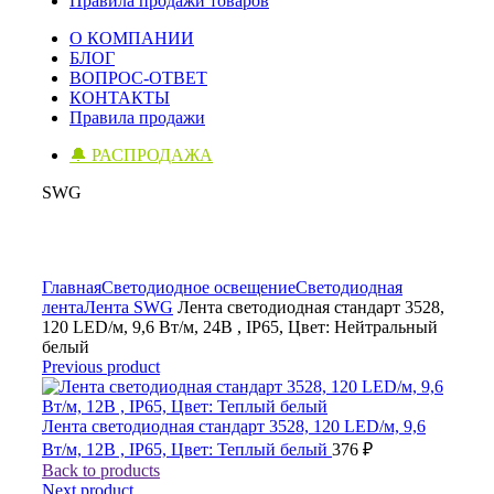
Правила продажи товаров
О КОМПАНИИ
БЛОГ
ВОПРОС-ОТВЕТ
КОНТАКТЫ
Правила продажи
🔔 РАСПРОДАЖА
SWG
Click to enlarge
Главная
Светодиодное освещение
Светодиодная
лента
Лента SWG
Лента светодиодная стандарт 3528,
120 LED/м, 9,6 Вт/м, 24В , IP65, Цвет: Нейтральный
белый
Previous product
Лента светодиодная стандарт 3528, 120 LED/м, 9,6
Вт/м, 12В , IP65, Цвет: Теплый белый
376
₽
Back to products
Next product