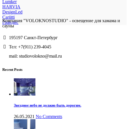
Lumker
HARVIA
DesignLed
Cariitti
Компания "VOLOKNOSTUDIO" - освещение для хамама и
Грандис
сауны
195197 Санкт-Петербург
Тел: +7(911) 239-4045
mail: studiovolokno@mail.ru
Recent Posts
Звездное небо не должно быть дорогим.
26.05.2021
No Comments