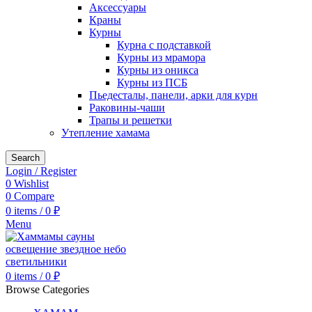
Аксессуары
Краны
Курны
Курна с подставкой
Курны из мрамора
Курны из оникса
Курны из ПСБ
Пьедесталы, панели, арки для курн
Раковины-чаши
Трапы и решетки
Утепление хамама
Search
Login / Register
0
Wishlist
0
Compare
0
items
/
0
₽
Menu
0
items
/
0
₽
Browse Categories