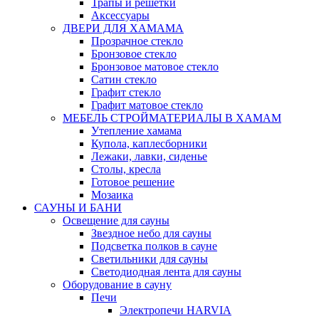
Трапы и решетки
Аксессуары
ДВЕРИ ДЛЯ ХАМАМА
Прозрачное стекло
Бронзовое стекло
Бронзовое матовое стекло
Сатин стекло
Графит стекло
Графит матовое стекло
МЕБЕЛЬ СТРОЙМАТЕРИАЛЫ В ХАМАМ
Утепление хамама
Купола, каплесборники
Лежаки, лавки, сиденье
Столы, кресла
Готовое решение
Мозаика
САУНЫ И БАНИ
Освещение для сауны
Звездное небо для сауны
Подсветка полков в сауне
Светильники для сауны
Светодиодная лента для сауны
Оборудование в сауну
Печи
Электропечи HARVIA