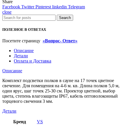
Share
на
Facebook
Twitter
Pinterest
linkedin
Telegram
17
close
точек
Search
цветного
свечения.
ПОЛЕЗНОЕ В ОТВЕТАХ
Посетите страницу
«Вопрос- Ответ»
Описание
Детали
Оплата и Доставка
Описание
Комплект подсветки полков в сауне на 17 точек цветное
свечение. Для помещения на 4-6 м. кв. Длина полков 5,0 м,
один ярус, шаг точек 25-30 см. Проектор цветной, выбор
цвета, степень влагозащиты IP67, кабель оптоволоконный
торцевого свечения 3 мм.
Детали
Бренд
VS