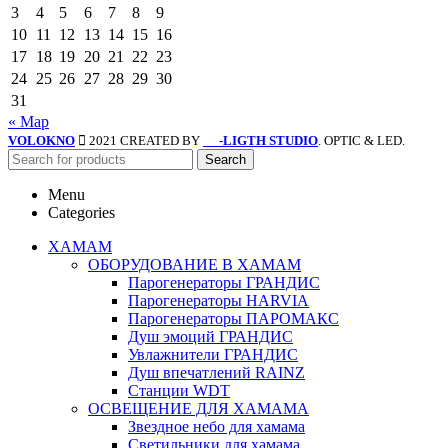
3
4
5
6
7
8
9
10
11
12
13
14
15
16
17
18
19
20
21
22
23
24
25
26
27
28
29
30
31
« Мар
VOLOKNO
2021 CREATED BY
-LIGTH STUDIO
. OPTIC & LED.
SV
Search
Menu
Categories
ХАМАМ
ОБОРУДОВАНИЕ В ХАМАМ
Парогенераторы ГРАНДИС
Парогенераторы HARVIA
Парогенераторы ПАРОМАКС
Душ эмоций ГРАНДИС
Увлажнители ГРАНДИС
Душ впечатлений RAINZ
Станции WDT
ОСВЕЩЕНИЕ ДЛЯ ХАМАМА
Звездное небо для хамама
Светильники для хамама