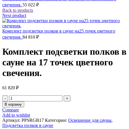
свечения.
55 022
₽
Back to products
Next product
Комплект подсветки полков в сауне на25 точек цветного
свечения.
84 810
₽
Комплект подсветки полков в
сауне на 17 точек цветного
свечения.
61 820
₽
Количество
товара
В корзину
Комплект
Compare
подсветки
Add to wishlist
полков
Артикул:
PPSRGB17
Категории:
Освещение для сауны
,
в
Подсветка полков в сауне
сауне