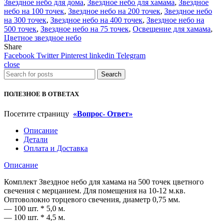
Звездное небо для дома
,
Звездное небо для хамама
,
Звездное
хамама
небо на 100 точек
,
Звездное небо на 200 точек
,
Звездное небо
на
на 300 точек
,
Звездное небо на 400 точек
,
Звездное небо на
500
500 точек
,
Звездное небо на 75 точек
,
Освещение для хамама
,
точек
Цветное звездное небо
цветного
Share
свечения
Facebook
Twitter
Pinterest
linkedin
Telegram
с
close
мерцанием.
Search
ПОЛЕЗНОЕ В ОТВЕТАХ
Посетите страницу
«Вопрос- Ответ»
Описание
Детали
Оплата и Доставка
Описание
Комплект Звездное небо для хамама на 500 точек цветного
свечения с мерцанием. Для помещения на 10-12 м.кв.
Оптоволокно торцевого свечения, диаметр 0,75 мм.
— 100 шт. * 5,0 м.
— 100 шт. * 4,5 м.