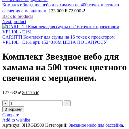
Комплект Звездное небо для хамама на 400 точек цветного
Первоначальная
Текущая
свечения с мерцанием.
123 000
₽
72 000
₽
цена
цена:
Back to products
составляла
72
Next product
123
000 ₽.
000 ₽.
CARIITTI Комплект для сауны на 16 точек с проектором
VPL10L - E161 арт. 1524010М ЦЕНА ПО ЗАПРОСУ
Комплект Звездное небо для
хамама на 500 точек цветного
свечения с мерцанием.
Первоначальная
Текущая
127 632
₽
80 175
₽
цена
цена:
составляла
80
Количество
127
товара
175 ₽.
В корзину
Комплект
632 ₽.
Compare
Звездное
Add to wishlist
небо
Артикул:
ЗНRGB500
Категорий:
Звездное небо для бассейна
,
для