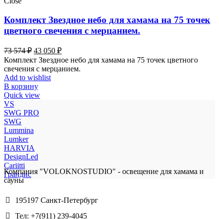
Close
Комплект Звездное небо для хамама на 75 точек
цветного свечения с мерцанием.
Первоначальная
Текущая
73 574
₽
43 050
₽
цена
цена:
Комплект Звездное небо для хамама на 75 точек цветного
составляла
43
свечения с мерцанием.
73
050 ₽.
Add to wishlist
574 ₽.
В корзину
Quick view
VS
SWG PRO
SWG
Lummina
Lumker
HARVIA
DesignLed
Cariitti
Компания "VOLOKNOSTUDIO" - освещение для хамама и
Грандис
сауны
195197 Санкт-Петербург
Тел: +7(911) 239-4045