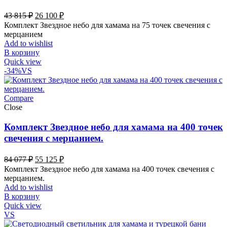
Первоначальная
Текущая
43 815
₽
26 100
₽
цена
цена:
Комплект Звездное небо для хамама на 75 точек свечения с
составляла
26
мерцанием
43
100 ₽.
Add to wishlist
815 ₽.
В корзину
Quick view
-34%
VS
Compare
Close
Комплект Звездное небо для хамама на 400 точек
свечения с мерцанием.
Первоначальная
Текущая
84 077
₽
55 125
₽
цена
цена:
Комплект Звездное небо для хамама на 400 точек свечения с
составляла
55
мерцанием.
84
125 ₽.
Add to wishlist
077 ₽.
В корзину
Quick view
VS