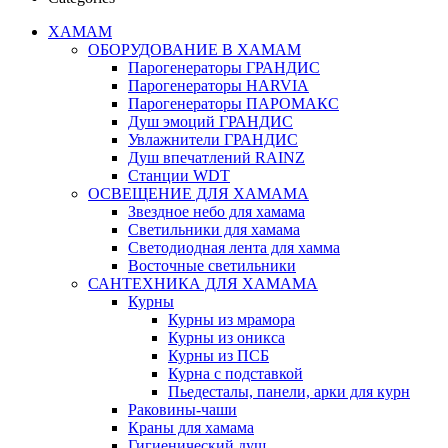
ХАМАМ
ОБОРУДОВАНИЕ В ХАМАМ
Парогенераторы ГРАНДИС
Парогенераторы HARVIA
Парогенераторы ПАРОМАКС
Душ эмоций ГРАНДИС
Увлажнители ГРАНДИС
Душ впечатлений RAINZ
Станции WDT
ОСВЕЩЕНИЕ ДЛЯ ХАМАМА
Звездное небо для хамама
Светильники для хамама
Светодиодная лента для хамма
Восточные светильники
САНТЕХНИКА ДЛЯ ХАМАМА
Курны
Курны из мрамора
Курны из оникса
Курны из ПСБ
Курна с подставкой
Пьедесталы, панели, арки для курн
Раковины-чаши
Краны для хамама
Гигиенический душ