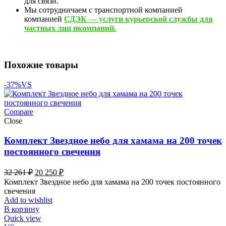
для связи.
Мы сотрудничаем с транспортной компанией
компанией
СДЭК — услуги курьерской службы для
частных лиц икомпаний.
Похожие товары
-37%
VS
Compare
Close
Комплект Звездное небо для хамама на 200 точек
постоянного свечения
Первоначальная
Текущая
32 261
₽
20 250
₽
цена
цена:
Комплект Звездное небо для хамама на 200 точек постоянного
составляла
20
свечения
32
250 ₽.
Add to wishlist
261 ₽.
В корзину
Quick view