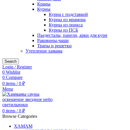
Краны
Курны
Курна с подставкой
Курны из мрамора
Курны из оникса
Курны из ПСБ
Пьедесталы, панели, арки для курн
Раковины-чаши
Трапы и решетки
Утепление хамама
Search
Login / Register
0
Wishlist
0
Compare
0
items
/
0
₽
Menu
0
items
/
0
₽
Browse Categories
ХАМАМ