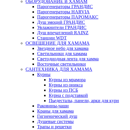
ОБОРУДОВАНИЕ В ХАМАМ
Парогенераторы ГРАНДИС
Парогенераторы HARVIA
Парогенераторы ПАРОМАКС
Душ эмоций ГРАНДИС
Увлажнители ГРАНДИС
Душ впечатлений RAINZ
Станции WDT
ОСВЕЩЕНИЕ ДЛЯ ХАМАМА
Звездное небо для хамама
Светильники для хамама
Светодиодная лента для хамма
Восточные светильники
САНТЕХНИКА ДЛЯ ХАМАМА
Курны
Курны из мрамора
Курны из оникса
Курны из ПСБ
Курна с подставкой
Пьедесталы, панели, арки для курн
Раковины-чаши
Краны для хамама
Гигиенический душ
Душевые системы
Трапы и решетки