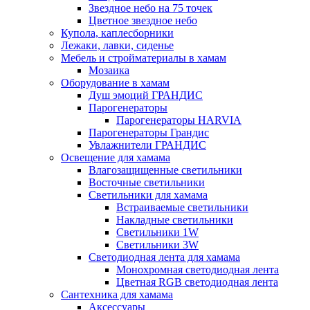
Звездное небо на 75 точек
Цветное звездное небо
Купола, каплесборники
Лежаки, лавки, сиденье
Мебель и стройматериалы в хамам
Мозаика
Оборудование в хамам
Душ эмоций ГРАНДИС
Парогенераторы
Парогенераторы HARVIA
Парогенераторы Грандис
Увлажнители ГРАНДИС
Освещение для хамама
Влагозащищенные светильники
Восточные светильники
Светильники для хамама
Встраиваемые светильники
Накладные светильники
Светильники 1W
Светильники 3W
Светодиодная лента для хамама
Монохромная светодиодная лента
Цветная RGB светодиодная лента
Сантехника для хамама
Аксессуары