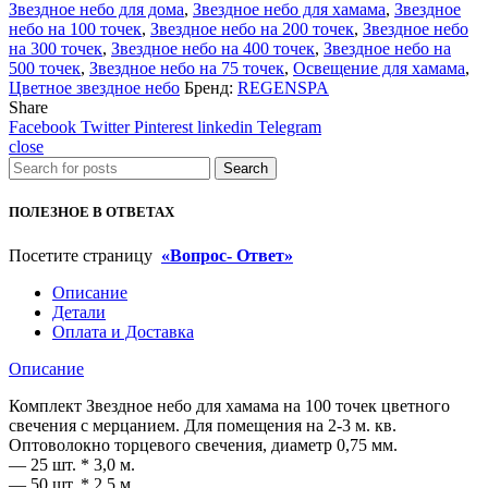
для
Звездное небо для дома
,
Звездное небо для хамама
,
Звездное
хамама
небо на 100 точек
,
Звездное небо на 200 точек
,
Звездное небо
на
на 300 точек
,
Звездное небо на 400 точек
,
Звездное небо на
100
500 точек
,
Звездное небо на 75 точек
,
Освещение для хамама
,
точек
Цветное звездное небо
Бренд:
REGENSPA
цветного
Share
свечения
Facebook
Twitter
Pinterest
linkedin
Telegram
с
close
мерцанием.
Search
ПОЛЕЗНОЕ В ОТВЕТАХ
Посетите страницу
«Вопрос- Ответ»
Описание
Детали
Оплата и Доставка
Описание
Комплект Звездное небо для хамама на 100 точек цветного
свечения с мерцанием. Для помещения на 2-3 м. кв.
Оптоволокно торцевого свечения, диаметр 0,75 мм.
— 25 шт. * 3,0 м.
— 50 шт. * 2,5 м.