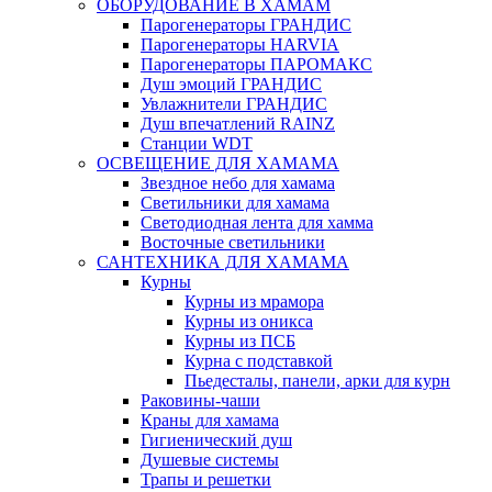
ОБОРУДОВАНИЕ В ХАМАМ
Парогенераторы ГРАНДИС
Парогенераторы HARVIA
Парогенераторы ПАРОМАКС
Душ эмоций ГРАНДИС
Увлажнители ГРАНДИС
Душ впечатлений RAINZ
Станции WDT
ОСВЕЩЕНИЕ ДЛЯ ХАМАМА
Звездное небо для хамама
Светильники для хамама
Светодиодная лента для хамма
Восточные светильники
САНТЕХНИКА ДЛЯ ХАМАМА
Курны
Курны из мрамора
Курны из оникса
Курны из ПСБ
Курна с подставкой
Пьедесталы, панели, арки для курн
Раковины-чаши
Краны для хамама
Гигиенический душ
Душевые системы
Трапы и решетки