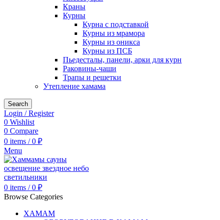
Краны
Курны
Курна с подставкой
Курны из мрамора
Курны из оникса
Курны из ПСБ
Пьедесталы, панели, арки для курн
Раковины-чаши
Трапы и решетки
Утепление хамама
Search
Login / Register
0
Wishlist
0
Compare
0
items
/
0
₽
Menu
0
items
/
0
₽
Browse Categories
ХАМАМ