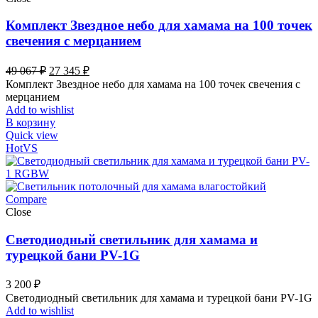
Комплект Звездное небо для хамама на 100 точек
свечения с мерцанием
Первоначальная
Текущая
49 067
₽
27 345
₽
цена
цена:
Комплект Звездное небо для хамама на 100 точек свечения с
составляла
27
мерцанием
49
345 ₽.
Add to wishlist
067 ₽.
В корзину
Quick view
Hot
VS
Compare
Close
Светодиодный светильник для хамама и
турецкой бани PV-1G
3 200
₽
Светодиодный светильник для хамама и турецкой бани PV-1G
Add to wishlist