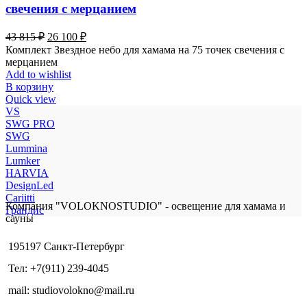
свечения с мерцанием
Первоначальная
Текущая
43 815
₽
26 100
₽
цена
цена:
Комплект Звездное небо для хамама на 75 точек свечения с
составляла
26
мерцанием
43
100 ₽.
Add to wishlist
815 ₽.
В корзину
Quick view
VS
SWG PRO
SWG
Lummina
Lumker
HARVIA
DesignLed
Cariitti
Компания "VOLOKNOSTUDIO" - освещение для хамама и
Грандис
сауны
195197 Санкт-Петербург
Тел: +7(911) 239-4045
mail: studiovolokno@mail.ru