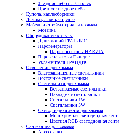
Звездное небо на 75 точек
Цветное звездное небо
Купола, каплесборники
Лежаки, лавки, сиденье
Мебель и стройматериалы в хамам
Мозаика
Оборудование в хамам
Душ эмоций ГРАНДИС
Парогенераторы
Парогенераторы HARVIA
Парогенераторы Грандис
Увлажнители ГРАНДИС
Освещение для хамама
Влагозащищенные светильники
Восточные светильники
Светильники для хамама
Встраиваемые светильники
Накладные светильники
Светильники 1W
Светильники 3W
Светодиодная лента для хамама
Монохромная светодиодная лента
Цветная RGB светодиодная лента
Сантехника для хамама
Аксессуары