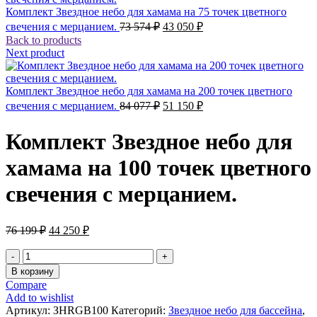
Комплект Звездное небо для хамама на 75 точек цветного
Первоначальная
Текущая
свечения с мерцанием.
73 574
₽
43 050
₽
цена
цена:
Back to products
составляла
43
Next product
73
050 ₽.
574 ₽.
Комплект Звездное небо для хамама на 200 точек цветного
Первоначальная
Текущая
свечения с мерцанием.
84 077
₽
51 150
₽
цена
цена:
составляла
51
Комплект Звездное небо для
84
150 ₽.
077 ₽.
хамама на 100 точек цветного
свечения с мерцанием.
Первоначальная
Текущая
76 199
₽
44 250
₽
цена
цена:
составляла
44
Количество
76
товара
250 ₽.
В корзину
Комплект
199 ₽.
Compare
Звездное
Add to wishlist
небо
Артикул:
ЗНRGB100
Категорий:
Звездное небо для бассейна
,