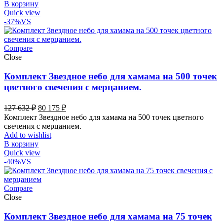
В корзину
Quick view
-37%
VS
Compare
Close
Комплект Звездное небо для хамама на 500 точек
цветного свечения с мерцанием.
Первоначальная
Текущая
127 632
₽
80 175
₽
цена
цена:
Комплект Звездное небо для хамама на 500 точек цветного
составляла
80
свечения с мерцанием.
127
175 ₽.
Add to wishlist
632 ₽.
В корзину
Quick view
-40%
VS
Compare
Close
Комплект Звездное небо для хамама на 75 точек