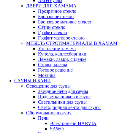
Аксессуары
ДВЕРИ ДЛЯ ХАМАМА
Прозрачное стекло
Бронзовое стекло
Бронзовое матовое стекло
Сатин стекло
Графит стекло
Графит матовое стекло
МЕБЕЛЬ СТРОЙМАТЕРИАЛЫ В ХАМАМ
Утепление хамама
Купола, каплесборники
Лежаки, лавки, сиденье
Столы, кресла
Готовое решение
Мозаика
САУНЫ И БАНИ
Освещение для сауны
Звездное небо для сауны
Подсветка полков в сауне
Светильники для сауны
Светодиодная лента для сауны
Оборудование в сауну
Печи
Электропечи HARVIA
SAWO