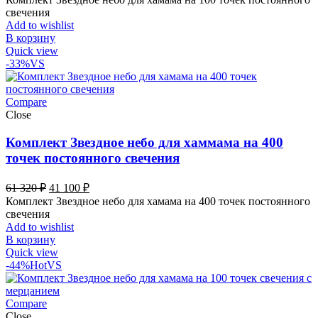
составляла
13
свечения
21
350 ₽.
Add to wishlist
366 ₽.
В корзину
Quick view
-33%
VS
Compare
Close
Комплект Звездное небо для хаммама на 400
точек постоянного свечения
Первоначальная
Текущая
61 320
₽
41 100
₽
цена
цена:
Комплект Звездное небо для хамама на 400 точек постоянного
составляла
41
свечения
61
100 ₽.
Add to wishlist
320 ₽.
В корзину
Quick view
-44%
Hot
VS
Compare
Close