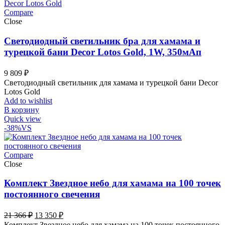
Compare
Close
Светодиодный светильник бра для хамама и
турецкой бани Decor Lotos Gold, 1W, 350мАп
9 809
₽
Светодиодный светильник для хамама и турецкой бани Decor
Lotos Gold
Add to wishlist
В корзину
Quick view
-38%
VS
Compare
Close
Комплект Звездное небо для хамама на 100 точек
постоянного свечения
Первоначальная
Текущая
21 366
₽
13 350
₽
цена
цена:
Комплект Звездное небо для хамама на 100 точек постоянного