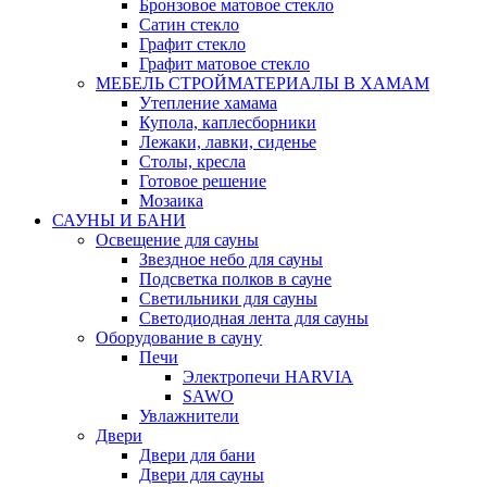
Бронзовое матовое стекло
Сатин стекло
Графит стекло
Графит матовое стекло
МЕБЕЛЬ СТРОЙМАТЕРИАЛЫ В ХАМАМ
Утепление хамама
Купола, каплесборники
Лежаки, лавки, сиденье
Столы, кресла
Готовое решение
Мозаика
САУНЫ И БАНИ
Освещение для сауны
Звездное небо для сауны
Подсветка полков в сауне
Светильники для сауны
Светодиодная лента для сауны
Оборудование в сауну
Печи
Электропечи HARVIA
SAWO
Увлажнители
Двери
Двери для бани
Двери для сауны