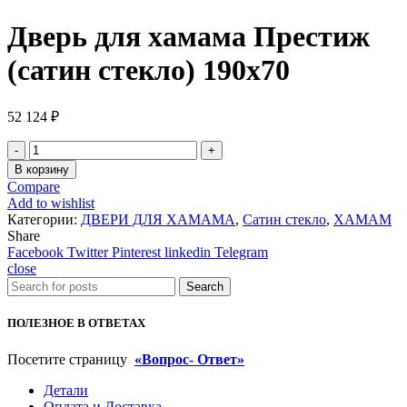
Дверь для хамама Престиж
(сатин стекло) 190х70
52 124
₽
Количество
товара
В корзину
Дверь
Compare
для
Add to wishlist
хамама
Категории:
ДВЕРИ ДЛЯ ХАМАМА
,
Сатин стекло
,
ХАМАМ
Престиж
Share
(сатин
Facebook
Twitter
Pinterest
linkedin
Telegram
стекло)
close
190х70
Search
ПОЛЕЗНОЕ В ОТВЕТАХ
Посетите страницу
«Вопрос- Ответ»
Детали
Оплата и Доставка