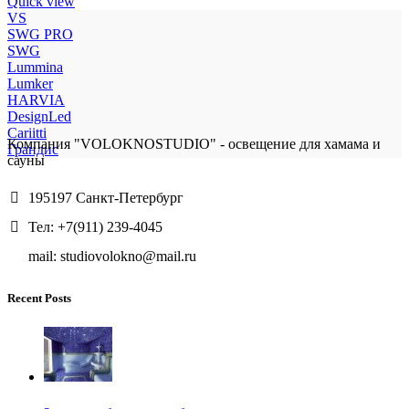
Quick view
VS
SWG PRO
SWG
Lummina
Lumker
HARVIA
DesignLed
Cariitti
Компания "VOLOKNOSTUDIO" - освещение для хамама и
Грандис
сауны
195197 Санкт-Петербург
Тел: +7(911) 239-4045
mail: studiovolokno@mail.ru
Recent Posts