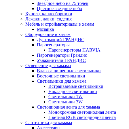
Звездное небо на 75 точек
Цветное звездное небо
Купола, каплесборники
Лежаки, лавки, сиденье
Мебель и стройматериалы в хамам
Мозаика
Оборудование в хамам
Душ эмоций ГРАНДИС
Парогенераторы
Парогенераторы HARVIA
Парогенераторы Грандис
Увлажнители ГРАНДИС
Освещение для хамама
Влагозащищенные светильники
Восточные светильники
Светильники для хамама
Встраиваемые светильники
Накладные светильники
Светильники 1W
Светильники 3W
Светодиодная лента для хамама
Монохромная светодиодная лента
Цветная RGB светодиодная лента
Сантехника для хамама
Аксессуары