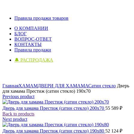
Правила продажи товаров
О КОМПАНИИ
БЛОГ
ВОПРОС-ОТВЕТ
КОНТАКТЫ
Правила продажи
🔔 РАСПРОДАЖА
Click to enlarge
Главная
ХАМАМ
ДВЕРИ ДЛЯ ХАМАМА
Сатин стекло
Дверь
для хамама Престиж (сатин стекло) 190х70
Previous product
Дверь для хамама Престиж (сатин стекло) 200х70
55 589
₽
Back to products
Next product
Дверь для хамама Престиж (сатин стекло) 190х80
52 124
₽