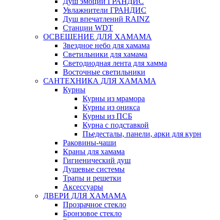
Душ эмоций ГРАНДИС
Увлажнители ГРАНДИС
Душ впечатлений RAINZ
Станции WDT
ОСВЕЩЕНИЕ ДЛЯ ХАМАМА
Звездное небо для хамама
Светильники для хамама
Светодиодная лента для хамма
Восточные светильники
САНТЕХНИКА ДЛЯ ХАМАМА
Курны
Курны из мрамора
Курны из оникса
Курны из ПСБ
Курна с подставкой
Пьедесталы, панели, арки для курн
Раковины-чаши
Краны для хамама
Гигиенический душ
Душевые системы
Трапы и решетки
Аксессуары
ДВЕРИ ДЛЯ ХАМАМА
Прозрачное стекло
Бронзовое стекло