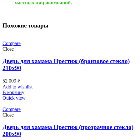
частных лиц икомпаний.
Похожие товары
Compare
Close
Дверь для хамама Престиж (бронзовое стекло)
210х90
52 009
₽
Add to wishlist
В корзину
Quick view
Compare
Close
Дверь для хамама Престиж (прозрачное стекло)
200х90