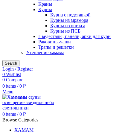
Краны
Курны
Курна с подставкой
Курны из мрамора
Курны из оникса
Курны из ПСБ
Пьедесталы, панели, арки для курн
Раковины-чаши
Трапы и решетки
Утепление хамама
Search
Login / Register
0
Wishlist
0
Compare
0
items
/
0
₽
Menu
0
items
/
0
₽
Browse Categories
ХАМАМ