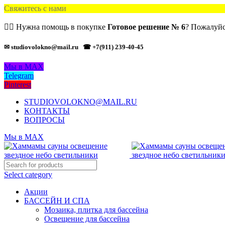
Свяжитесь с нами
🙋‍♂️ Нужна помощь в покупке
Готовое решение № 6
? Пожалуйс
✉ studiovolokno@mail.ru
☎ +7(911) 239-40-45
Мы в MAX
Telegram
Pinterest
STUDIOVOLOKNO@MAIL.RU
КОНТАКТЫ
ВОПРОСЫ
Мы в MAX
Select category
Акции
БАССЕЙН И СПА
Мозаика, плитка для бассейна
Освещение для бассейна