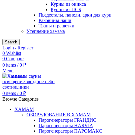
Курны из оникса
Курны из ПСБ
Пьедесталы, панели, арки для курн
Раковины-чаши
Трапы и решетки
Утепление хамама
Search
Login / Register
0
Wishlist
0
Compare
0
items
/
0
₽
Menu
0
items
/
0
₽
Browse Categories
ХАМАМ
ОБОРУДОВАНИЕ В ХАМАМ
Парогенераторы ГРАНДИС
Парогенераторы HARVIA
Парогенераторы ПАРОМАКС