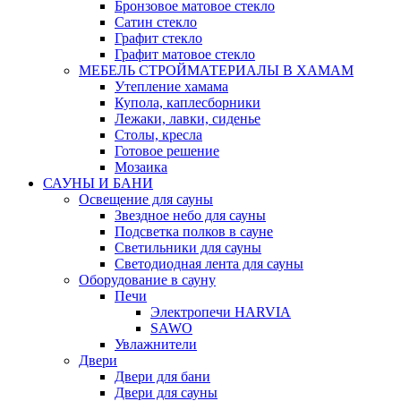
Бронзовое матовое стекло
Сатин стекло
Графит стекло
Графит матовое стекло
МЕБЕЛЬ СТРОЙМАТЕРИАЛЫ В ХАМАМ
Утепление хамама
Купола, каплесборники
Лежаки, лавки, сиденье
Столы, кресла
Готовое решение
Мозаика
САУНЫ И БАНИ
Освещение для сауны
Звездное небо для сауны
Подсветка полков в сауне
Светильники для сауны
Светодиодная лента для сауны
Оборудование в сауну
Печи
Электропечи HARVIA
SAWO
Увлажнители
Двери
Двери для бани
Двери для сауны