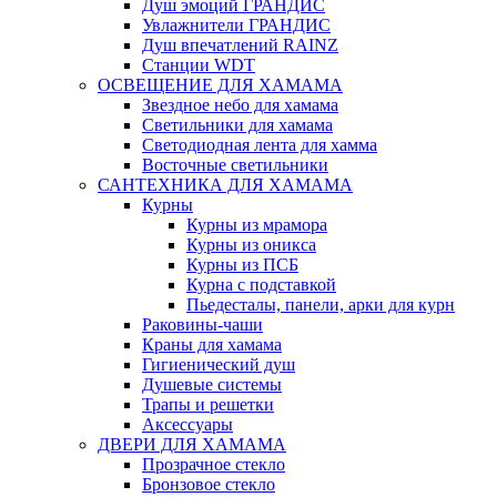
Душ эмоций ГРАНДИС
Увлажнители ГРАНДИС
Душ впечатлений RAINZ
Станции WDT
ОСВЕЩЕНИЕ ДЛЯ ХАМАМА
Звездное небо для хамама
Светильники для хамама
Светодиодная лента для хамма
Восточные светильники
САНТЕХНИКА ДЛЯ ХАМАМА
Курны
Курны из мрамора
Курны из оникса
Курны из ПСБ
Курна с подставкой
Пьедесталы, панели, арки для курн
Раковины-чаши
Краны для хамама
Гигиенический душ
Душевые системы
Трапы и решетки
Аксессуары
ДВЕРИ ДЛЯ ХАМАМА
Прозрачное стекло
Бронзовое стекло