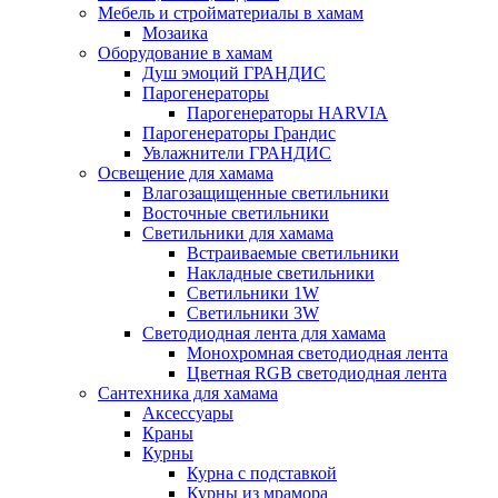
Мебель и стройматериалы в хамам
Мозаика
Оборудование в хамам
Душ эмоций ГРАНДИС
Парогенераторы
Парогенераторы HARVIA
Парогенераторы Грандис
Увлажнители ГРАНДИС
Освещение для хамама
Влагозащищенные светильники
Восточные светильники
Светильники для хамама
Встраиваемые светильники
Накладные светильники
Светильники 1W
Светильники 3W
Светодиодная лента для хамама
Монохромная светодиодная лента
Цветная RGB светодиодная лента
Сантехника для хамама
Аксессуары
Краны
Курны
Курна с подставкой
Курны из мрамора