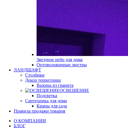
Звездное небо для дома
Оптоволоконные люстры
ЛАНДШАФТ
Столбики
Декор территории
Вазоны из гранита
ОСВЕЩЕНИЕ
Подсветка
Сантехника для дома
Краны для сада
Правила продажи товаров
О КОМПАНИИ
БЛОГ