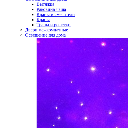
Вытяжка
Раковина-чаша
Краны и смесители
Краны
Трапы и решетки
Двери межкомнатные
Освещение для дома