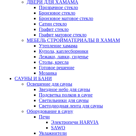
ДВЕРИ ДЛЯ ХАМАМА
Прозрачное стекло
Бронзовое стекло
Бронзовое матовое стекло
Сатин стекло
Графит стекло
Графит матовое стекло
МЕБЕЛЬ СТРОЙМАТЕРИАЛЫ В ХАМАМ
Утепление хамама
Купола, каплесборники
Лежаки, лавки, сиденье
Столы, кресла
Готовое решение
Мозаика
САУНЫ И БАНИ
Освещение для сауны
Звездное небо для сауны
Подсветка полков в сауне
Светильники для сауны
Светодиодная лента для сауны
Оборудование в сауну
Печи
Электропечи HARVIA
SAWO
Увлажнители