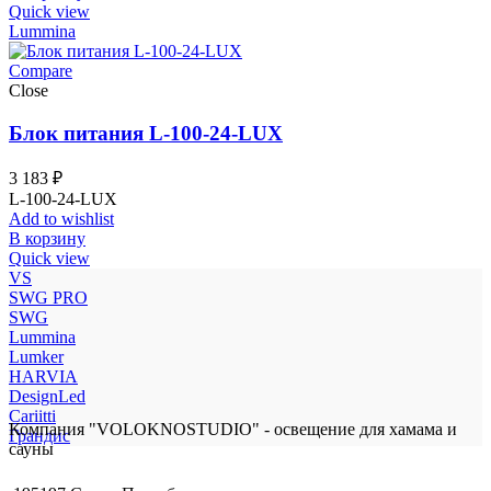
Quick view
Lummina
Compare
Close
Блок питания L-100-24-LUX
3 183
₽
L-100-24-LUX
Add to wishlist
В корзину
Quick view
VS
SWG PRO
SWG
Lummina
Lumker
HARVIA
DesignLed
Cariitti
Компания "VOLOKNOSTUDIO" - освещение для хамама и
Грандис
сауны