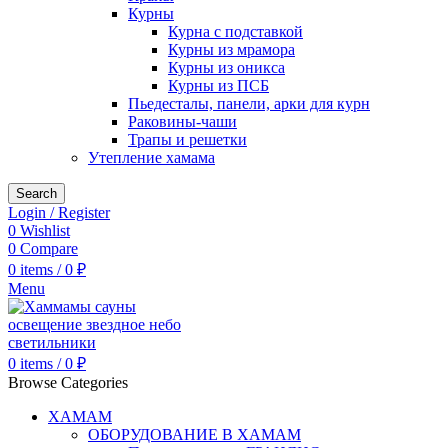
Курны
Курна с подставкой
Курны из мрамора
Курны из оникса
Курны из ПСБ
Пьедесталы, панели, арки для курн
Раковины-чаши
Трапы и решетки
Утепление хамама
Search
Login / Register
0
Wishlist
0
Compare
0
items
/
0
₽
Menu
0
items
/
0
₽
Browse Categories
ХАМАМ
ОБОРУДОВАНИЕ В ХАМАМ