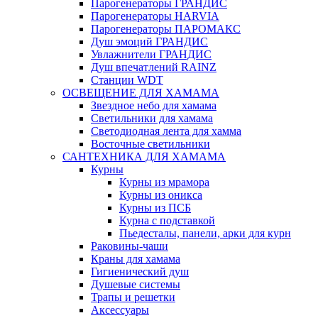
Парогенераторы ГРАНДИС
Парогенераторы HARVIA
Парогенераторы ПАРОМАКС
Душ эмоций ГРАНДИС
Увлажнители ГРАНДИС
Душ впечатлений RAINZ
Станции WDT
ОСВЕЩЕНИЕ ДЛЯ ХАМАМА
Звездное небо для хамама
Светильники для хамама
Светодиодная лента для хамма
Восточные светильники
САНТЕХНИКА ДЛЯ ХАМАМА
Курны
Курны из мрамора
Курны из оникса
Курны из ПСБ
Курна с подставкой
Пьедесталы, панели, арки для курн
Раковины-чаши
Краны для хамама
Гигиенический душ
Душевые системы
Трапы и решетки
Аксессуары