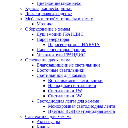
Цветное звездное небо
Купола, каплесборники
Лежаки, лавки, сиденье
Мебель и стройматериалы в хамам
Мозаика
Оборудование в хамам
Душ эмоций ГРАНДИС
Парогенераторы
Парогенераторы HARVIA
Парогенераторы Грандис
Увлажнители ГРАНДИС
Освещение для хамама
Влагозащищенные светильники
Восточные светильники
Светильники для хамама
Встраиваемые светильники
Накладные светильники
Светильники 1W
Светильники 3W
Светодиодная лента для хамама
Монохромная светодиодная лента
Цветная RGB светодиодная лента
Сантехника для хамама
Аксессуары
Краны