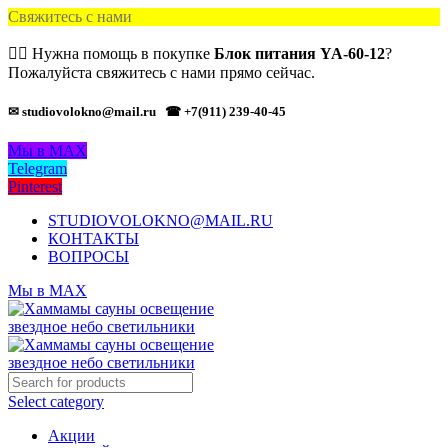
Свяжитесь с нами
🙋‍♂️ Нужна помощь в покупке
Блок питания YA-60-12
?
Пожалуйста свяжитесь с нами прямо сейчас.
✉ studiovolokno@mail.ru
☎ +7(911) 239-40-45
Мы в MAX
Telegram
Pinterest
STUDIOVOLOKNO@MAIL.RU
КОНТАКТЫ
ВОПРОСЫ
Мы в MAX
Select category
Акции