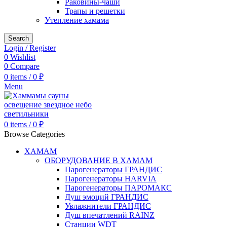
Раковины-чаши
Трапы и решетки
Утепление хамама
Search
Login / Register
0
Wishlist
0
Compare
0
items
/
0
₽
Menu
0
items
/
0
₽
Browse Categories
ХАМАМ
ОБОРУДОВАНИЕ В ХАМАМ
Парогенераторы ГРАНДИС
Парогенераторы HARVIA
Парогенераторы ПАРОМАКС
Душ эмоций ГРАНДИС
Увлажнители ГРАНДИС
Душ впечатлений RAINZ
Станции WDT