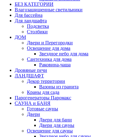
БЕЗ КАТЕГОРИИ
Влагозащищенные светильники
Для бассейна
Для ландшафта
Подсветка
Столбики
ДОМ
Двери и Перегородки
Освещение для дома
Звездное небо для дома
Сантехника для дома
Раковина-чаша
Дровяные печи
ЛАНДШАФТ
Декор территории
Вазоны из гранита
Краны для сада
Парогенераторы Паромакс
САУНА и БАНЯ
Готовые сауны
Двери
Двери для бани
Двери для сауны
Освещение для сауны
Звездное небо для сауны