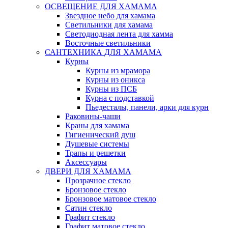
ОСВЕЩЕНИЕ ДЛЯ ХАМАМА
Звездное небо для хамама
Светильники для хамама
Светодиодная лента для хамма
Восточные светильники
САНТЕХНИКА ДЛЯ ХАМАМА
Курны
Курны из мрамора
Курны из оникса
Курны из ПСБ
Курна с подставкой
Пьедесталы, панели, арки для курн
Раковины-чаши
Краны для хамама
Гигиенический душ
Душевые системы
Трапы и решетки
Аксессуары
ДВЕРИ ДЛЯ ХАМАМА
Прозрачное стекло
Бронзовое стекло
Бронзовое матовое стекло
Сатин стекло
Графит стекло
Графит матовое стекло