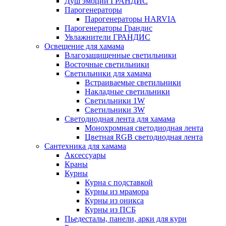
Душ эмоций ГРАНДИС
Парогенераторы
Парогенераторы HARVIA
Парогенераторы Грандис
Увлажнители ГРАНДИС
Освещение для хамама
Влагозащищенные светильники
Восточные светильники
Светильники для хамама
Встраиваемые светильники
Накладные светильники
Светильники 1W
Светильники 3W
Светодиодная лента для хамама
Монохромная светодиодная лента
Цветная RGB светодиодная лента
Сантехника для хамама
Аксессуары
Краны
Курны
Курна с подставкой
Курны из мрамора
Курны из оникса
Курны из ПСБ
Пьедесталы, панели, арки для курн