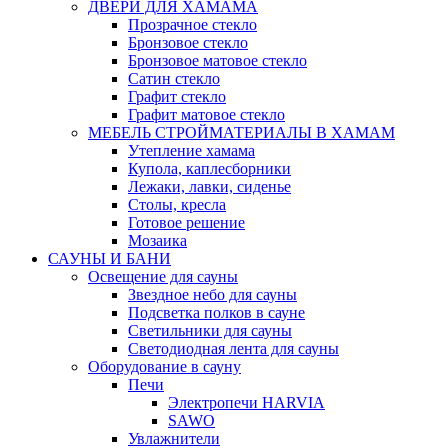
ДВЕРИ ДЛЯ ХАМАМА
Прозрачное стекло
Бронзовое стекло
Бронзовое матовое стекло
Сатин стекло
Графит стекло
Графит матовое стекло
МЕБЕЛЬ СТРОЙМАТЕРИАЛЫ В ХАМАМ
Утепление хамама
Купола, каплесборники
Лежаки, лавки, сиденье
Столы, кресла
Готовое решение
Мозаика
САУНЫ И БАНИ
Освещение для сауны
Звездное небо для сауны
Подсветка полков в сауне
Светильники для сауны
Светодиодная лента для сауны
Оборудование в сауну
Печи
Электропечи HARVIA
SAWO
Увлажнители