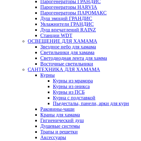
Парогенераторы ГРАНДИС
Парогенераторы HARVIA
Парогенераторы ПАРОМАКС
Душ эмоций ГРАНДИС
Увлажнители ГРАНДИС
Душ впечатлений RAINZ
Станции WDT
ОСВЕЩЕНИЕ ДЛЯ ХАМАМА
Звездное небо для хамама
Светильники для хамама
Светодиодная лента для хамма
Восточные светильники
САНТЕХНИКА ДЛЯ ХАМАМА
Курны
Курны из мрамора
Курны из оникса
Курны из ПСБ
Курна с подставкой
Пьедесталы, панели, арки для курн
Раковины-чаши
Краны для хамама
Гигиенический душ
Душевые системы
Трапы и решетки
Аксессуары