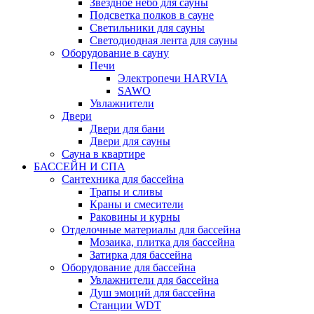
Звездное небо для сауны
Подсветка полков в сауне
Светильники для сауны
Светодиодная лента для сауны
Оборудование в сауну
Печи
Электропечи HARVIA
SAWO
Увлажнители
Двери
Двери для бани
Двери для сауны
Сауна в квартире
БАССЕЙН И СПА
Сантехника для бассейна
Трапы и сливы
Краны и смесители
Раковины и курны
Отделочные материалы для бассейна
Мозаика, плитка для бассейна
Затирка для бассейна
Оборудование для бассейна
Увлажнители для бассейна
Душ эмоций для бассейна
Станции WDT