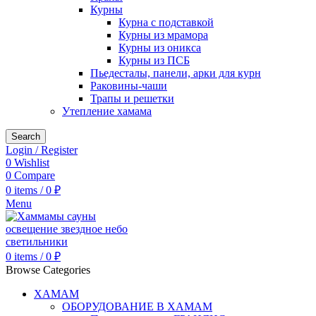
Курны
Курна с подставкой
Курны из мрамора
Курны из оникса
Курны из ПСБ
Пьедесталы, панели, арки для курн
Раковины-чаши
Трапы и решетки
Утепление хамама
Search
Login / Register
0
Wishlist
0
Compare
0
items
/
0
₽
Menu
0
items
/
0
₽
Browse Categories
ХАМАМ
ОБОРУДОВАНИЕ В ХАМАМ