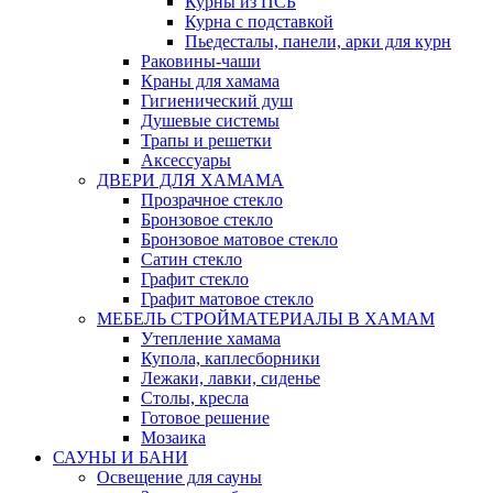
Курны из ПСБ
Курна с подставкой
Пьедесталы, панели, арки для курн
Раковины-чаши
Краны для хамама
Гигиенический душ
Душевые системы
Трапы и решетки
Аксессуары
ДВЕРИ ДЛЯ ХАМАМА
Прозрачное стекло
Бронзовое стекло
Бронзовое матовое стекло
Сатин стекло
Графит стекло
Графит матовое стекло
МЕБЕЛЬ СТРОЙМАТЕРИАЛЫ В ХАМАМ
Утепление хамама
Купола, каплесборники
Лежаки, лавки, сиденье
Столы, кресла
Готовое решение
Мозаика
САУНЫ И БАНИ
Освещение для сауны