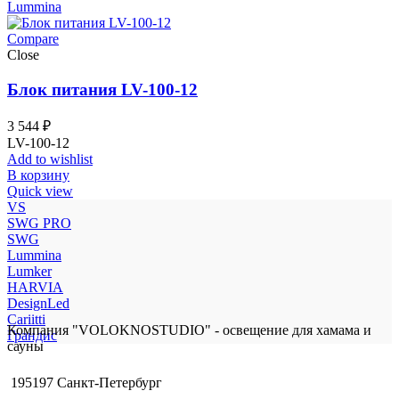
Lummina
Compare
Close
Блок питания LV-100-12
3 544
₽
LV-100-12
Add to wishlist
В корзину
Quick view
VS
SWG PRO
SWG
Lummina
Lumker
HARVIA
DesignLed
Cariitti
Компания "VOLOKNOSTUDIO" - освещение для хамама и
Грандис
сауны
195197 Санкт-Петербург