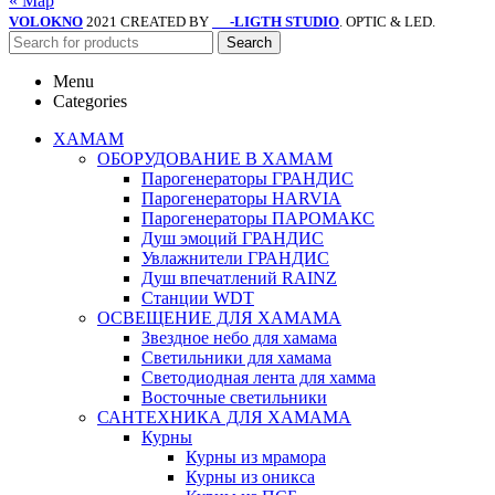
« Мар
VOLOKNO
2021 CREATED BY
-LIGTH STUDIO
. OPTIC & LED.
SV
Search
Menu
Categories
ХАМАМ
ОБОРУДОВАНИЕ В ХАМАМ
Парогенераторы ГРАНДИС
Парогенераторы HARVIA
Парогенераторы ПАРОМАКС
Душ эмоций ГРАНДИС
Увлажнители ГРАНДИС
Душ впечатлений RAINZ
Станции WDT
ОСВЕЩЕНИЕ ДЛЯ ХАМАМА
Звездное небо для хамама
Светильники для хамама
Светодиодная лента для хамма
Восточные светильники
САНТЕХНИКА ДЛЯ ХАМАМА
Курны
Курны из мрамора
Курны из оникса