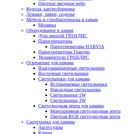
Цветное звездное небо
Купола, каплесборники
Лежаки, лавки, сиденье
Мебель и стройматериалы в хамам
Мозаика
Оборудование в хамам
Душ эмоций ГРАНДИС
Парогенераторы
Парогенераторы HARVIA
Парогенераторы Грандис
Увлажнители ГРАНДИС
Освещение для хамама
Влагозащищенные светильники
Восточные светильники
Светильники для хамама
Встраиваемые светильники
Накладные светильники
Светильники 1W
Светильники 3W
Светодиодная лента для хамама
Монохромная светодиодная лента
Цветная RGB светодиодная лента
Сантехника для хамама
Аксессуары
Краны