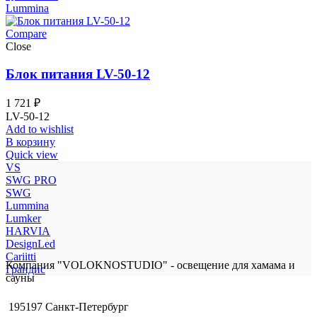
Lummina
Compare
Close
Блок питания LV-50-12
1 721
₽
LV-50-12
Add to wishlist
В корзину
Quick view
VS
SWG PRO
SWG
Lummina
Lumker
HARVIA
DesignLed
Cariitti
Компания "VOLOKNOSTUDIO" - освещение для хамама и
Грандис
сауны
195197 Санкт-Петербург