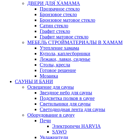
ДВЕРИ ДЛЯ ХАМАМА
Прозрачное стекло
Бронзовое стекло
Бронзовое матовое стекло
Сатин стекло
Графит стекло
Графит матовое стекло
МЕБЕЛЬ СТРОЙМАТЕРИАЛЫ В ХАМАМ
Утепление хамама
Купола, каплесборники
Лежаки, лавки, сиденье
Столы, кресла
Готовое решение
Мозаика
САУНЫ И БАНИ
Освещение для сауны
Звездное небо для сауны
Подсветка полков в сауне
Светильники для сауны
Светодиодная лента для сауны
Оборудование в сауну
Печи
Электропечи HARVIA
SAWO
Увлажнители