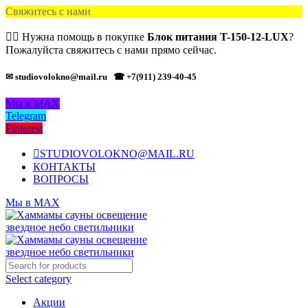
Свяжитесь с нами
🙋‍♂️ Нужна помощь в покупке
Блок питания T-150-12-LUX
?
Пожалуйста свяжитесь с нами прямо сейчас.
✉ studiovolokno@mail.ru
☎ +7(911) 239-40-45
Мы в MAX
Telegram
Pinterest
STUDIOVOLOKNO@MAIL.RU
КОНТАКТЫ
ВОПРОСЫ
Мы в MAX
Select category
Акции