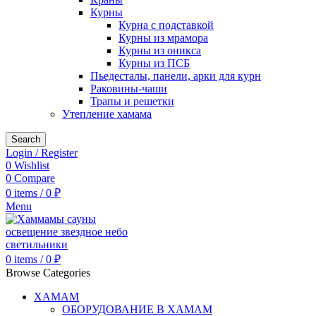
Курны
Курна с подставкой
Курны из мрамора
Курны из оникса
Курны из ПСБ
Пьедесталы, панели, арки для курн
Раковины-чаши
Трапы и решетки
Утепление хамама
Search
Login / Register
0
Wishlist
0
Compare
0
items
/
0
₽
Menu
0
items
/
0
₽
Browse Categories
ХАМАМ
ОБОРУДОВАНИЕ В ХАМАМ