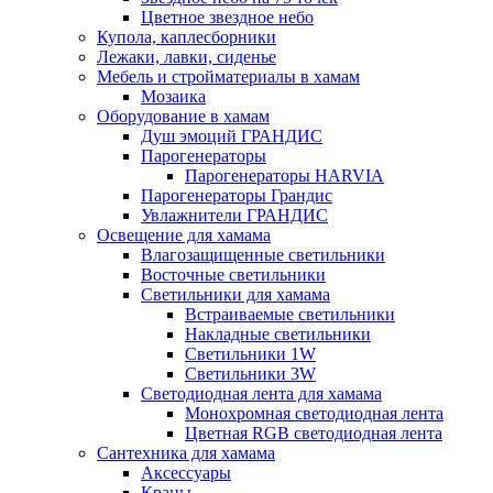
Цветное звездное небо
Купола, каплесборники
Лежаки, лавки, сиденье
Мебель и стройматериалы в хамам
Мозаика
Оборудование в хамам
Душ эмоций ГРАНДИС
Парогенераторы
Парогенераторы HARVIA
Парогенераторы Грандис
Увлажнители ГРАНДИС
Освещение для хамама
Влагозащищенные светильники
Восточные светильники
Светильники для хамама
Встраиваемые светильники
Накладные светильники
Светильники 1W
Светильники 3W
Светодиодная лента для хамама
Монохромная светодиодная лента
Цветная RGB светодиодная лента
Сантехника для хамама
Аксессуары
Краны