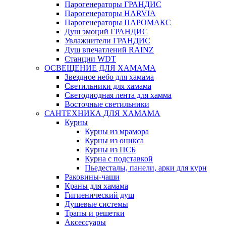
Парогенераторы ГРАНДИС
Парогенераторы HARVIA
Парогенераторы ПАРОМАКС
Душ эмоций ГРАНДИС
Увлажнители ГРАНДИС
Душ впечатлений RAINZ
Станции WDT
ОСВЕЩЕНИЕ ДЛЯ ХАМАМА
Звездное небо для хамама
Светильники для хамама
Светодиодная лента для хамма
Восточные светильники
САНТЕХНИКА ДЛЯ ХАМАМА
Курны
Курны из мрамора
Курны из оникса
Курны из ПСБ
Курна с подставкой
Пьедесталы, панели, арки для курн
Раковины-чаши
Краны для хамама
Гигиенический душ
Душевые системы
Трапы и решетки
Аксессуары