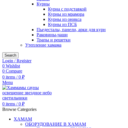
Курны
Курна с подставкой
Курны из мрамора
Курны из оникса
Курны из ПСБ
Пьедесталы, панели, арки для курн
Раковины-чаши
Трапы и решетки
Утепление хамама
Search
Login / Register
0
Wishlist
0
Compare
0
items
/
0
₽
Menu
0
items
/
0
₽
Browse Categories
ХАМАМ
ОБОРУДОВАНИЕ В ХАМАМ