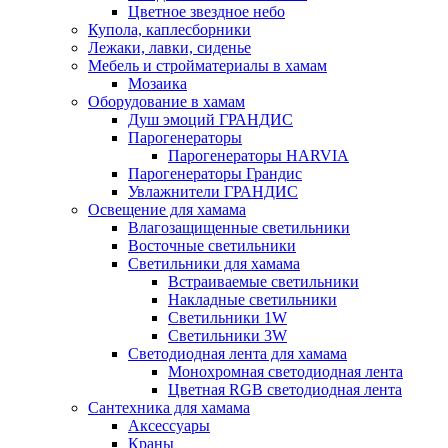
Цветное звездное небо
Купола, каплесборники
Лежаки, лавки, сиденье
Мебель и стройматериалы в хамам
Мозаика
Оборудование в хамам
Душ эмоций ГРАНДИС
Парогенераторы
Парогенераторы HARVIA
Парогенераторы Грандис
Увлажнители ГРАНДИС
Освещение для хамама
Влагозащищенные светильники
Восточные светильники
Светильники для хамама
Встраиваемые светильники
Накладные светильники
Светильники 1W
Светильники 3W
Светодиодная лента для хамама
Монохромная светодиодная лента
Цветная RGB светодиодная лента
Сантехника для хамама
Аксессуары
Краны