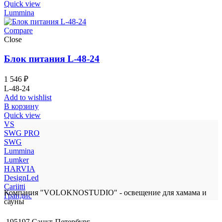
Quick view
Lummina
Compare
Close
Блок питания L-48-24
1 546
₽
L-48-24
Add to wishlist
В корзину
Quick view
VS
SWG PRO
SWG
Lummina
Lumker
HARVIA
DesignLed
Cariitti
Компания "VOLOKNOSTUDIO" - освещение для хамама и
Грандис
сауны
195197 Санкт-Петербург