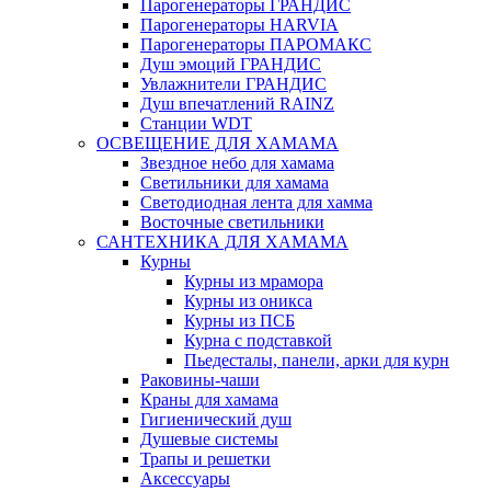
Парогенераторы ГРАНДИС
Парогенераторы HARVIA
Парогенераторы ПАРОМАКС
Душ эмоций ГРАНДИС
Увлажнители ГРАНДИС
Душ впечатлений RAINZ
Станции WDT
ОСВЕЩЕНИЕ ДЛЯ ХАМАМА
Звездное небо для хамама
Светильники для хамама
Светодиодная лента для хамма
Восточные светильники
САНТЕХНИКА ДЛЯ ХАМАМА
Курны
Курны из мрамора
Курны из оникса
Курны из ПСБ
Курна с подставкой
Пьедесталы, панели, арки для курн
Раковины-чаши
Краны для хамама
Гигиенический душ
Душевые системы
Трапы и решетки
Аксессуары