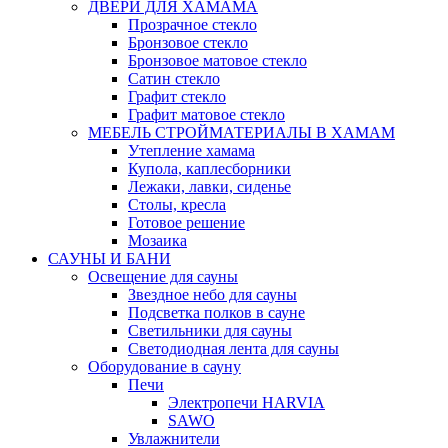
ДВЕРИ ДЛЯ ХАМАМА
Прозрачное стекло
Бронзовое стекло
Бронзовое матовое стекло
Сатин стекло
Графит стекло
Графит матовое стекло
МЕБЕЛЬ СТРОЙМАТЕРИАЛЫ В ХАМАМ
Утепление хамама
Купола, каплесборники
Лежаки, лавки, сиденье
Столы, кресла
Готовое решение
Мозаика
САУНЫ И БАНИ
Освещение для сауны
Звездное небо для сауны
Подсветка полков в сауне
Светильники для сауны
Светодиодная лента для сауны
Оборудование в сауну
Печи
Электропечи HARVIA
SAWO
Увлажнители