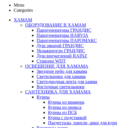
Menu
Categories
ХАМАМ
ОБОРУДОВАНИЕ В ХАМАМ
Парогенераторы ГРАНДИС
Парогенераторы HARVIA
Парогенераторы ПАРОМАКС
Душ эмоций ГРАНДИС
Увлажнители ГРАНДИС
Душ впечатлений RAINZ
Станции WDT
ОСВЕЩЕНИЕ ДЛЯ ХАМАМА
Звездное небо для хамама
Светильники для хамама
Светодиодная лента для хамма
Восточные светильники
САНТЕХНИКА ДЛЯ ХАМАМА
Курны
Курны из мрамора
Курны из оникса
Курны из ПСБ
Курна с подставкой
Пьедесталы, панели, арки для курн
Раковины-чаши