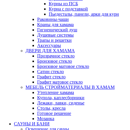
Курны из ПСБ
Курна с подставкой
Пьедесталы, панели, арки для курн
Раковины-чаши
Краны для хамама
Гигиенический душ
Душевые системы
Трапы и решетки
Аксессуары
ДВЕРИ ДЛЯ ХАМАМА
Прозрачное стекло
Бронзовое стекло
Бронзовое матовое стекло
Сатин стекло
Графит стекло
Графит матовое стекло
МЕБЕЛЬ СТРОЙМАТЕРИАЛЫ В ХАМАМ
Утепление хамама
Купола, каплесборники
Лежаки, лавки, сиденье
Столы, кресла
Готовое решение
Мозаика
САУНЫ И БАНИ
Освещение для сауны