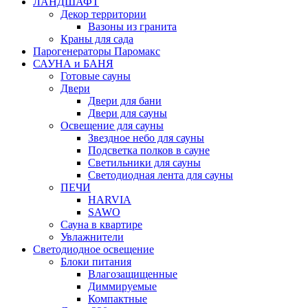
ЛАНДШАФТ
Декор территории
Вазоны из гранита
Краны для сада
Парогенераторы Паромакс
САУНА и БАНЯ
Готовые сауны
Двери
Двери для бани
Двери для сауны
Освещение для сауны
Звездное небо для сауны
Подсветка полков в сауне
Светильники для сауны
Светодиодная лента для сауны
ПЕЧИ
HARVIA
SAWO
Сауна в квартире
Увлажнители
Светодиодное освещение
Блоки питания
Влагозащищенные
Диммируемые
Компактные