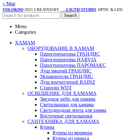
« Мар
VOLOKNO
2021 CREATED BY
-LIGTH STUDIO
. OPTIC & LED.
SV
Search
Menu
Categories
ХАМАМ
ОБОРУДОВАНИЕ В ХАМАМ
Парогенераторы ГРАНДИС
Парогенераторы HARVIA
Парогенераторы ПАРОМАКС
Душ эмоций ГРАНДИС
Увлажнители ГРАНДИС
Душ впечатлений RAINZ
Станции WDT
ОСВЕЩЕНИЕ ДЛЯ ХАМАМА
Звездное небо для хамама
Светильники для хамама
Светодиодная лента для хамма
Восточные светильники
САНТЕХНИКА ДЛЯ ХАМАМА
Курны
Курны из мрамора
Курны из оникса