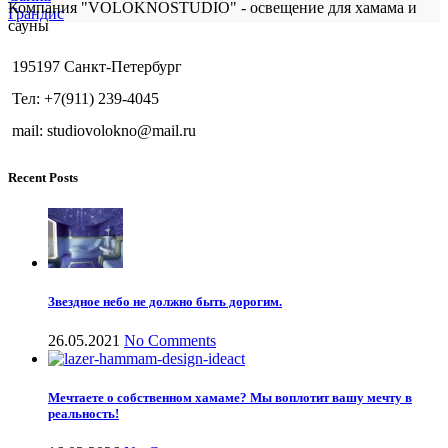
Компания "VOLOKNOSTUDIO" - освещение для хамама и
Грандис
сауны
195197 Санкт-Петербург
Тел: +7(911) 239-4045
mail: studiovolokno@mail.ru
Recent Posts
Звездное небо не должно быть дорогим.
26.05.2021
No Comments
Мечтаете о собственном хамаме? Мы воплотит вашу мечту в
реальность!