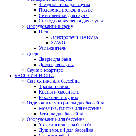
Звездное небо для сауны
Подсветка полков в сауне
Светильники для сауны
Светодиодная лента для сауны
Оборудование в сауну
Печи
Электропечи HARVIA
SAWO
Увлажнители
Двери
Двери для бани
Двери для сауны
Сауна в квартире
БАССЕЙН И СПА
Сантехника для бассейна
Трапы и сливы
Краны и смесители
Раковины и курны
Отделочные материалы для бассейна
Мозаика, плитка для бассейна
Затирка для бассейна
Оборудование для бассейна
Увлажнители для бассейна
Душ эмоций для бассейна
Станции WDT