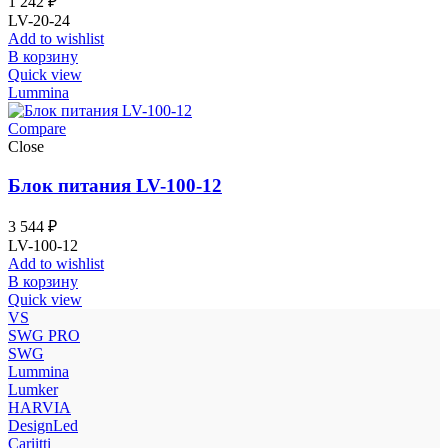
1 242
₽
LV-20-24
Add to wishlist
В корзину
Quick view
Lummina
Compare
Close
Блок питания LV-100-12
3 544
₽
LV-100-12
Add to wishlist
В корзину
Quick view
VS
SWG PRO
SWG
Lummina
Lumker
HARVIA
DesignLed
Cariitti