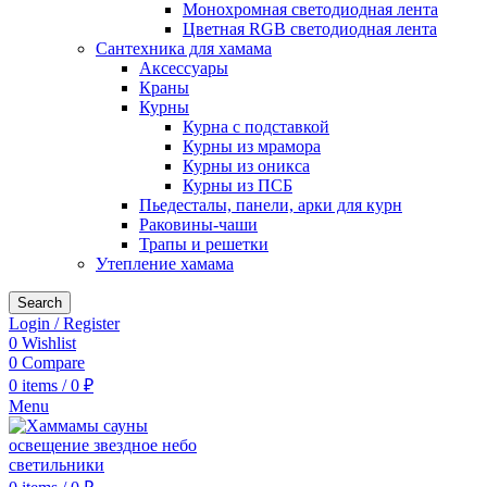
Монохромная светодиодная лента
Цветная RGB светодиодная лента
Сантехника для хамама
Аксессуары
Краны
Курны
Курна с подставкой
Курны из мрамора
Курны из оникса
Курны из ПСБ
Пьедесталы, панели, арки для курн
Раковины-чаши
Трапы и решетки
Утепление хамама
Search
Login / Register
0
Wishlist
0
Compare
0
items
/
0
₽
Menu