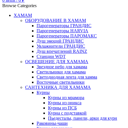
0
items
/
0
₽
Browse Categories
ХАМАМ
ОБОРУДОВАНИЕ В ХАМАМ
Парогенераторы ГРАНДИС
Парогенераторы HARVIA
Парогенераторы ПАРОМАКС
Душ эмоций ГРАНДИС
Увлажнители ГРАНДИС
Душ впечатлений RAINZ
Станции WDT
ОСВЕЩЕНИЕ ДЛЯ ХАМАМА
Звездное небо для хамама
Светильники для хамама
Светодиодная лента для хамма
Восточные светильники
САНТЕХНИКА ДЛЯ ХАМАМА
Курны
Курны из мрамора
Курны из оникса
Курны из ПСБ
Курна с подставкой
Пьедесталы, панели, арки для курн
Раковины-чаши