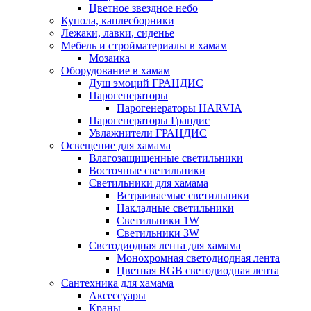
Цветное звездное небо
Купола, каплесборники
Лежаки, лавки, сиденье
Мебель и стройматериалы в хамам
Мозаика
Оборудование в хамам
Душ эмоций ГРАНДИС
Парогенераторы
Парогенераторы HARVIA
Парогенераторы Грандис
Увлажнители ГРАНДИС
Освещение для хамама
Влагозащищенные светильники
Восточные светильники
Светильники для хамама
Встраиваемые светильники
Накладные светильники
Светильники 1W
Светильники 3W
Светодиодная лента для хамама
Монохромная светодиодная лента
Цветная RGB светодиодная лента
Сантехника для хамама
Аксессуары
Краны