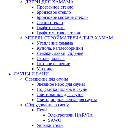
ДВЕРИ ДЛЯ ХАМАМА
Прозрачное стекло
Бронзовое стекло
Бронзовое матовое стекло
Сатин стекло
Графит стекло
Графит матовое стекло
МЕБЕЛЬ СТРОЙМАТЕРИАЛЫ В ХАМАМ
Утепление хамама
Купола, каплесборники
Лежаки, лавки, сиденье
Столы, кресла
Готовое решение
Мозаика
САУНЫ И БАНИ
Освещение для сауны
Звездное небо для сауны
Подсветка полков в сауне
Светильники для сауны
Светодиодная лента для сауны
Оборудование в сауну
Печи
Электропечи HARVIA
SAWO
Увлажнители