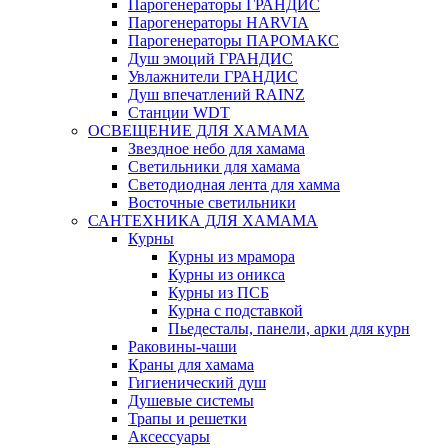
Парогенераторы ГРАНДИС
Парогенераторы HARVIA
Парогенераторы ПАРОМАКС
Душ эмоций ГРАНДИС
Увлажнители ГРАНДИС
Душ впечатлений RAINZ
Станции WDT
ОСВЕЩЕНИЕ ДЛЯ ХАМАМА
Звездное небо для хамама
Светильники для хамама
Светодиодная лента для хамма
Восточные светильники
САНТЕХНИКА ДЛЯ ХАМАМА
Курны
Курны из мрамора
Курны из оникса
Курны из ПСБ
Курна с подставкой
Пьедесталы, панели, арки для курн
Раковины-чаши
Краны для хамама
Гигиенический душ
Душевые системы
Трапы и решетки
Аксессуары