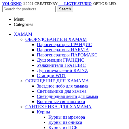
VOLOKNO
2021 CREATED BY
-LIGTH STUDIO
. OPTIC & LED.
SV
Search
Menu
Categories
ХАМАМ
ОБОРУДОВАНИЕ В ХАМАМ
Парогенераторы ГРАНДИС
Парогенераторы HARVIA
Парогенераторы ПАРОМАКС
Душ эмоций ГРАНДИС
Увлажнители ГРАНДИС
Душ впечатлений RAINZ
Станции WDT
ОСВЕЩЕНИЕ ДЛЯ ХАМАМА
Звездное небо для хамама
Светильники для хамама
Светодиодная лента для хамма
Восточные светильники
САНТЕХНИКА ДЛЯ ХАМАМА
Курны
Курны из мрамора
Курны из оникса
Курны из ПСБ