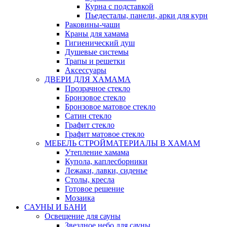
Курна с подставкой
Пьедесталы, панели, арки для курн
Раковины-чаши
Краны для хамама
Гигиенический душ
Душевые системы
Трапы и решетки
Аксессуары
ДВЕРИ ДЛЯ ХАМАМА
Прозрачное стекло
Бронзовое стекло
Бронзовое матовое стекло
Сатин стекло
Графит стекло
Графит матовое стекло
МЕБЕЛЬ СТРОЙМАТЕРИАЛЫ В ХАМАМ
Утепление хамама
Купола, каплесборники
Лежаки, лавки, сиденье
Столы, кресла
Готовое решение
Мозаика
САУНЫ И БАНИ
Освещение для сауны
Звездное небо для сауны