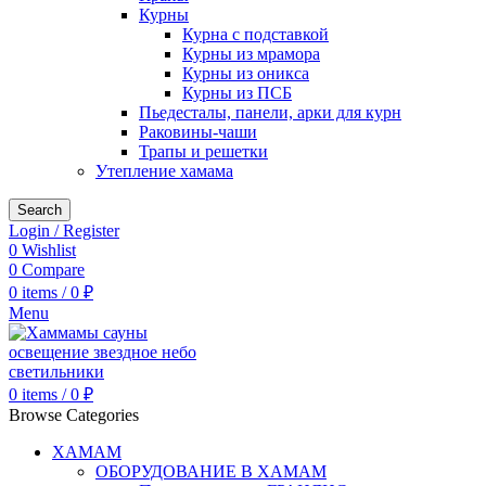
Курны
Курна с подставкой
Курны из мрамора
Курны из оникса
Курны из ПСБ
Пьедесталы, панели, арки для курн
Раковины-чаши
Трапы и решетки
Утепление хамама
Search
Login / Register
0
Wishlist
0
Compare
0
items
/
0
₽
Menu
0
items
/
0
₽
Browse Categories
ХАМАМ
ОБОРУДОВАНИЕ В ХАМАМ