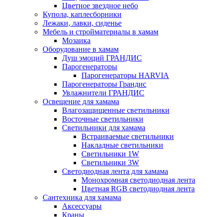
Цветное звездное небо
Купола, каплесборники
Лежаки, лавки, сиденье
Мебель и стройматериалы в хамам
Мозаика
Оборудование в хамам
Душ эмоций ГРАНДИС
Парогенераторы
Парогенераторы HARVIA
Парогенераторы Грандис
Увлажнители ГРАНДИС
Освещение для хамама
Влагозащищенные светильники
Восточные светильники
Светильники для хамама
Встраиваемые светильники
Накладные светильники
Светильники 1W
Светильники 3W
Светодиодная лента для хамама
Монохромная светодиодная лента
Цветная RGB светодиодная лента
Сантехника для хамама
Аксессуары
Краны