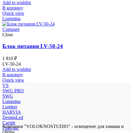
Add to wishlist
В корзину
Quick view
Lummina
Compare
Close
Блок питания LV-50-24
1 810
₽
LV-50-24
Add to wishlist
В корзину
Quick view
VS
SWG PRO
SWG
Lummina
Lumker
HARVIA
DesignLed
Cariitti
Компания "VOLOKNOSTUDIO" - освещение для хамама и
Грандис
сауны