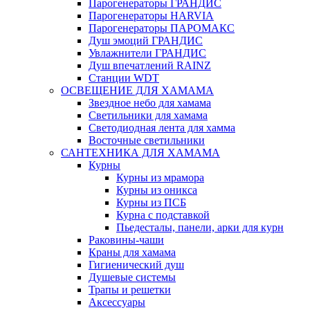
Парогенераторы ГРАНДИС
Парогенераторы HARVIA
Парогенераторы ПАРОМАКС
Душ эмоций ГРАНДИС
Увлажнители ГРАНДИС
Душ впечатлений RAINZ
Станции WDT
ОСВЕЩЕНИЕ ДЛЯ ХАМАМА
Звездное небо для хамама
Светильники для хамама
Светодиодная лента для хамма
Восточные светильники
САНТЕХНИКА ДЛЯ ХАМАМА
Курны
Курны из мрамора
Курны из оникса
Курны из ПСБ
Курна с подставкой
Пьедесталы, панели, арки для курн
Раковины-чаши
Краны для хамама
Гигиенический душ
Душевые системы
Трапы и решетки
Аксессуары