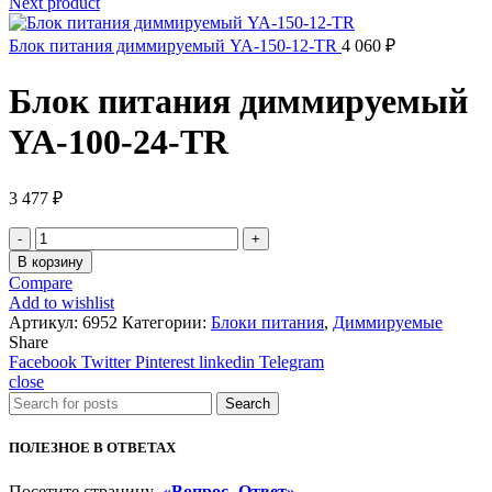
Next product
Блок питания диммируемый YA-150-12-TR
4 060
₽
Блок питания диммируемый
YA-100-24-TR
3 477
₽
Количество
товара
В корзину
Блок
Compare
питания
Add to wishlist
диммируемый
Артикул:
6952
Категории:
Блоки питания
,
Диммируемые
YA-
Share
100-
Facebook
Twitter
Pinterest
linkedin
Telegram
24-
close
TR
Search
ПОЛЕЗНОЕ В ОТВЕТАХ
Посетите страницу
«Вопрос- Ответ»