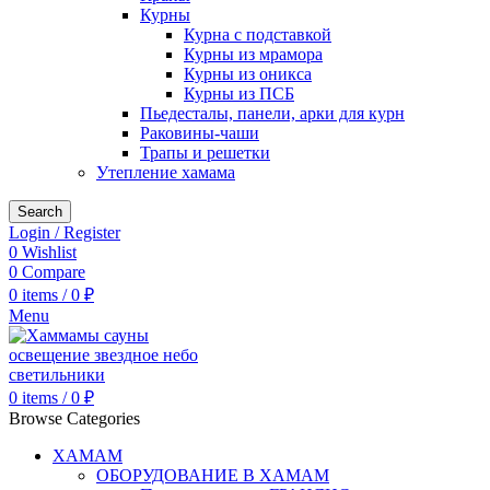
Курны
Курна с подставкой
Курны из мрамора
Курны из оникса
Курны из ПСБ
Пьедесталы, панели, арки для курн
Раковины-чаши
Трапы и решетки
Утепление хамама
Search
Login / Register
0
Wishlist
0
Compare
0
items
/
0
₽
Menu
0
items
/
0
₽
Browse Categories
ХАМАМ
ОБОРУДОВАНИЕ В ХАМАМ