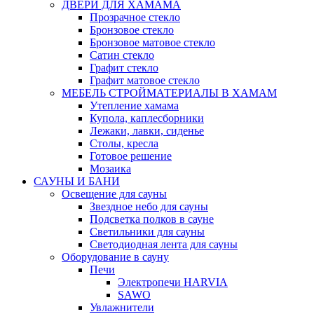
ДВЕРИ ДЛЯ ХАМАМА
Прозрачное стекло
Бронзовое стекло
Бронзовое матовое стекло
Сатин стекло
Графит стекло
Графит матовое стекло
МЕБЕЛЬ СТРОЙМАТЕРИАЛЫ В ХАМАМ
Утепление хамама
Купола, каплесборники
Лежаки, лавки, сиденье
Столы, кресла
Готовое решение
Мозаика
САУНЫ И БАНИ
Освещение для сауны
Звездное небо для сауны
Подсветка полков в сауне
Светильники для сауны
Светодиодная лента для сауны
Оборудование в сауну
Печи
Электропечи HARVIA
SAWO
Увлажнители