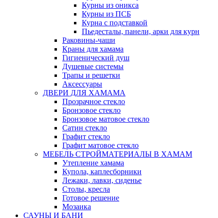
Курны из оникса
Курны из ПСБ
Курна с подставкой
Пьедесталы, панели, арки для курн
Раковины-чаши
Краны для хамама
Гигиенический душ
Душевые системы
Трапы и решетки
Аксессуары
ДВЕРИ ДЛЯ ХАМАМА
Прозрачное стекло
Бронзовое стекло
Бронзовое матовое стекло
Сатин стекло
Графит стекло
Графит матовое стекло
МЕБЕЛЬ СТРОЙМАТЕРИАЛЫ В ХАМАМ
Утепление хамама
Купола, каплесборники
Лежаки, лавки, сиденье
Столы, кресла
Готовое решение
Мозаика
САУНЫ И БАНИ