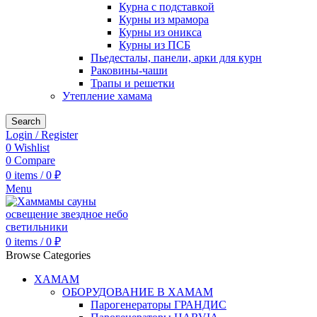
Курна с подставкой
Курны из мрамора
Курны из оникса
Курны из ПСБ
Пьедесталы, панели, арки для курн
Раковины-чаши
Трапы и решетки
Утепление хамама
Search
Login / Register
0
Wishlist
0
Compare
0
items
/
0
₽
Menu
0
items
/
0
₽
Browse Categories
ХАМАМ
ОБОРУДОВАНИЕ В ХАМАМ
Парогенераторы ГРАНДИС