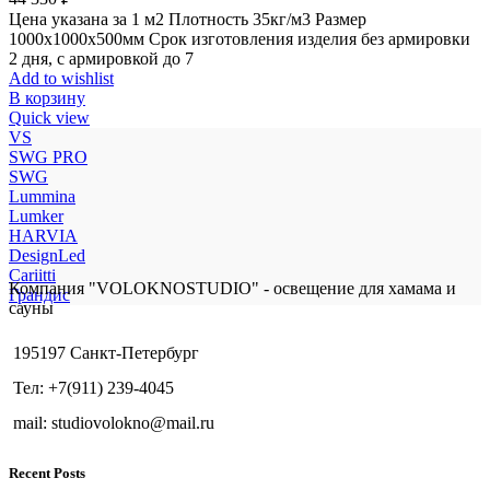
Цена указана за 1 м2 Плотность 35кг/м3 Размер
1000x1000x500мм Срок изготовления изделия без армировки
2 дня, с армировкой до 7
Add to wishlist
В корзину
Quick view
VS
SWG PRO
SWG
Lummina
Lumker
HARVIA
DesignLed
Cariitti
Компания "VOLOKNOSTUDIO" - освещение для хамама и
Грандис
сауны
195197 Санкт-Петербург
Тел: +7(911) 239-4045
mail: studiovolokno@mail.ru
Recent Posts