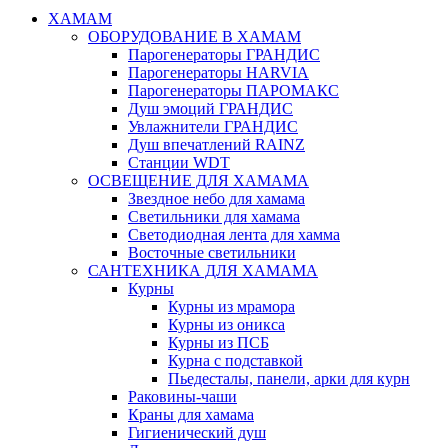
ХАМАМ
ОБОРУДОВАНИЕ В ХАМАМ
Парогенераторы ГРАНДИС
Парогенераторы HARVIA
Парогенераторы ПАРОМАКС
Душ эмоций ГРАНДИС
Увлажнители ГРАНДИС
Душ впечатлений RAINZ
Станции WDT
ОСВЕЩЕНИЕ ДЛЯ ХАМАМА
Звездное небо для хамама
Светильники для хамама
Светодиодная лента для хамма
Восточные светильники
САНТЕХНИКА ДЛЯ ХАМАМА
Курны
Курны из мрамора
Курны из оникса
Курны из ПСБ
Курна с подставкой
Пьедесталы, панели, арки для курн
Раковины-чаши
Краны для хамама
Гигиенический душ