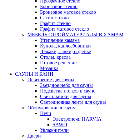
Прозрачное стекло
Бронзовое стекло
Бронзовое матовое стекло
Сатин стекло
Графит стекло
Графит матовое стекло
МЕБЕЛЬ СТРОЙМАТЕРИАЛЫ В ХАМАМ
Утепление хамама
Купола, каплесборники
Лежаки, лавки, сиденье
Столы, кресла
Готовое решение
Мозаика
САУНЫ И БАНИ
Освещение для сауны
Звездное небо для сауны
Подсветка полков в сауне
Светильники для сауны
Светодиодная лента для сауны
Оборудование в сауну
Печи
Электропечи HARVIA
SAWO
Увлажнители
Двери