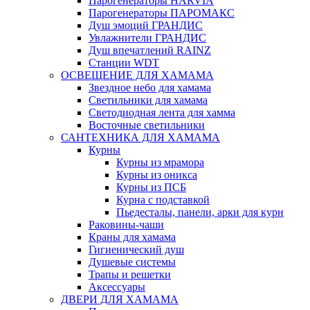
Парогенераторы HARVIA
Парогенераторы ПАРОМАКС
Душ эмоций ГРАНДИС
Увлажнители ГРАНДИС
Душ впечатлений RAINZ
Станции WDT
ОСВЕЩЕНИЕ ДЛЯ ХАМАМА
Звездное небо для хамама
Светильники для хамама
Светодиодная лента для хамма
Восточные светильники
САНТЕХНИКА ДЛЯ ХАМАМА
Курны
Курны из мрамора
Курны из оникса
Курны из ПСБ
Курна с подставкой
Пьедесталы, панели, арки для курн
Раковины-чаши
Краны для хамама
Гигиенический душ
Душевые системы
Трапы и решетки
Аксессуары
ДВЕРИ ДЛЯ ХАМАМА