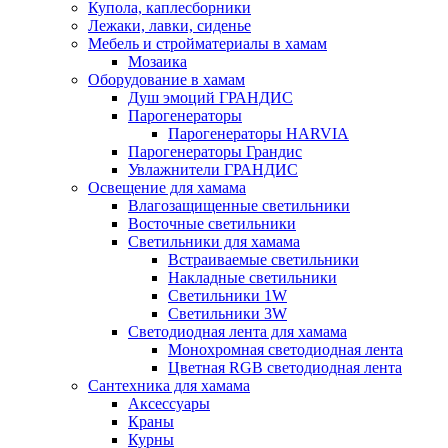
Купола, каплесборники
Лежаки, лавки, сиденье
Мебель и стройматериалы в хамам
Мозаика
Оборудование в хамам
Душ эмоций ГРАНДИС
Парогенераторы
Парогенераторы HARVIA
Парогенераторы Грандис
Увлажнители ГРАНДИС
Освещение для хамама
Влагозащищенные светильники
Восточные светильники
Светильники для хамама
Встраиваемые светильники
Накладные светильники
Светильники 1W
Светильники 3W
Светодиодная лента для хамама
Монохромная светодиодная лента
Цветная RGB светодиодная лента
Сантехника для хамама
Аксессуары
Краны
Курны