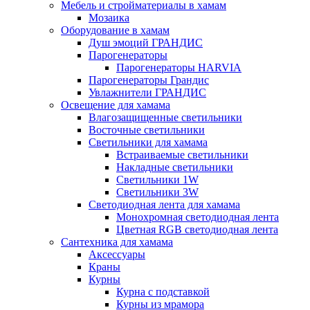
Мебель и стройматериалы в хамам
Мозаика
Оборудование в хамам
Душ эмоций ГРАНДИС
Парогенераторы
Парогенераторы HARVIA
Парогенераторы Грандис
Увлажнители ГРАНДИС
Освещение для хамама
Влагозащищенные светильники
Восточные светильники
Светильники для хамама
Встраиваемые светильники
Накладные светильники
Светильники 1W
Светильники 3W
Светодиодная лента для хамама
Монохромная светодиодная лента
Цветная RGB светодиодная лента
Сантехника для хамама
Аксессуары
Краны
Курны
Курна с подставкой
Курны из мрамора