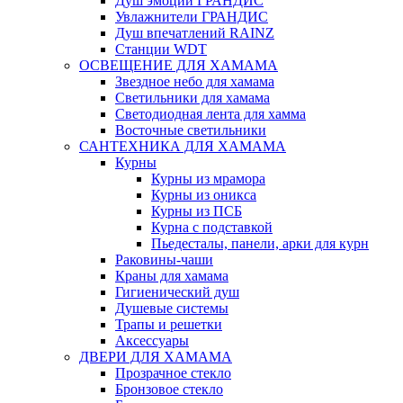
Душ эмоций ГРАНДИС
Увлажнители ГРАНДИС
Душ впечатлений RAINZ
Станции WDT
ОСВЕЩЕНИЕ ДЛЯ ХАМАМА
Звездное небо для хамама
Светильники для хамама
Светодиодная лента для хамма
Восточные светильники
САНТЕХНИКА ДЛЯ ХАМАМА
Курны
Курны из мрамора
Курны из оникса
Курны из ПСБ
Курна с подставкой
Пьедесталы, панели, арки для курн
Раковины-чаши
Краны для хамама
Гигиенический душ
Душевые системы
Трапы и решетки
Аксессуары
ДВЕРИ ДЛЯ ХАМАМА
Прозрачное стекло
Бронзовое стекло