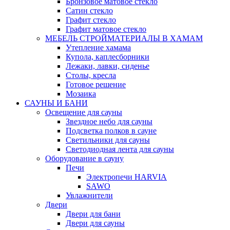
Бронзовое матовое стекло
Сатин стекло
Графит стекло
Графит матовое стекло
МЕБЕЛЬ СТРОЙМАТЕРИАЛЫ В ХАМАМ
Утепление хамама
Купола, каплесборники
Лежаки, лавки, сиденье
Столы, кресла
Готовое решение
Мозаика
САУНЫ И БАНИ
Освещение для сауны
Звездное небо для сауны
Подсветка полков в сауне
Светильники для сауны
Светодиодная лента для сауны
Оборудование в сауну
Печи
Электропечи HARVIA
SAWO
Увлажнители
Двери
Двери для бани
Двери для сауны