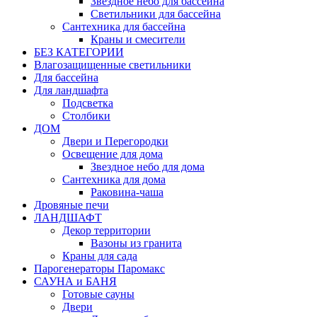
Звездное небо для бассейна
Светильники для бассейна
Сантехника для бассейна
Краны и смесители
БЕЗ КАТЕГОРИИ
Влагозащищенные светильники
Для бассейна
Для ландшафта
Подсветка
Столбики
ДОМ
Двери и Перегородки
Освещение для дома
Звездное небо для дома
Сантехника для дома
Раковина-чаша
Дровяные печи
ЛАНДШАФТ
Декор территории
Вазоны из гранита
Краны для сада
Парогенераторы Паромакс
САУНА и БАНЯ
Готовые сауны
Двери