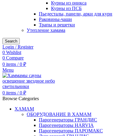
Курны из оникса
Курны из ПСБ
Пьедесталы, панели, арки для курн
Раковины-чаши
Трапы и решетки
Утепление хамама
Search
Login / Register
0
Wishlist
0
Compare
0
items
/
0
₽
Menu
0
items
/
0
₽
Browse Categories
ХАМАМ
ОБОРУДОВАНИЕ В ХАМАМ
Парогенераторы ГРАНДИС
Парогенераторы HARVIA
Парогенераторы ПАРОМАКС