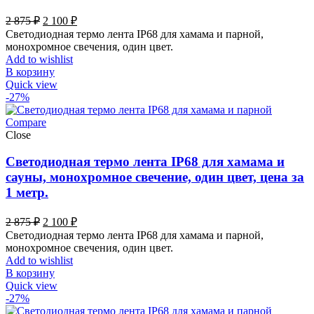
Первоначальная
Текущая
2 875
₽
2 100
₽
цена
цена:
Светодиодная термо лента IP68 для хамама и парной,
составляла
2
монохромное свечения, один цвет.
2
100 ₽.
Add to wishlist
875 ₽.
В корзину
Quick view
-27%
Compare
Close
Светодиодная термо лента IP68 для хамама и
сауны, монохромное свечение, один цвет, цена за
1 метр.
Первоначальная
Текущая
2 875
₽
2 100
₽
цена
цена:
Светодиодная термо лента IP68 для хамама и парной,
составляла
2
монохромное свечения, один цвет.
2
100 ₽.
Add to wishlist
875 ₽.
В корзину
Quick view
-27%