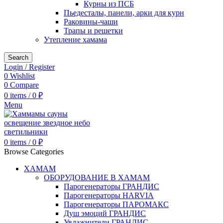
Курны из ПСБ
Пьедесталы, панели, арки для курн
Раковины-чаши
Трапы и решетки
Утепление хамама
Search
Login / Register
0
Wishlist
0
Compare
0
items
/
0
₽
Menu
0
items
/
0
₽
Browse Categories
ХАМАМ
ОБОРУДОВАНИЕ В ХАМАМ
Парогенераторы ГРАНДИС
Парогенераторы HARVIA
Парогенераторы ПАРОМАКС
Душ эмоций ГРАНДИС
Увлажнители ГРАНДИС