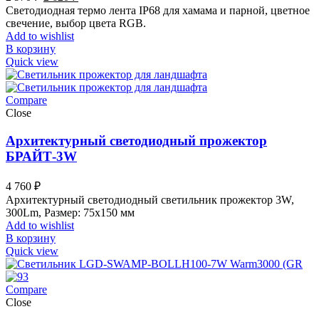
цена
цена:
Светодиодная термо лента IP68 для хамама и парной, цветное
составляла
2
свечение, выбор цвета RGB.
2
620 ₽.
Add to wishlist
970 ₽.
В корзину
Quick view
Compare
Close
Архитектурный светодиодный прожектор
БРАЙТ-3W
4 760
₽
Архитектурный светодиодный светильник прожектор 3W,
300Lm, Размер: 75x150 мм
Add to wishlist
В корзину
Quick view
Compare
Close