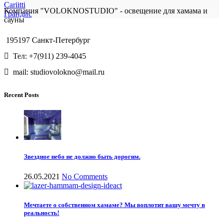
Cariitti
Компания "VOLOKNOSTUDIO" - освещение для хамама и
Грандис
сауны
195197 Санкт-Петербург
Тел: +7(911) 239-4045
mail: studiovolokno@mail.ru
Recent Posts
Звездное небо не должно быть дорогим.
26.05.2021
No Comments
Мечтаете о собственном хамаме? Мы воплотит вашу мечту в
реальность!