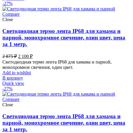
-27%
Compare
Close
Светодиодная термо лента IP68 для хамама и
парной, монохромное свечение, один цвет, цена
за 1 метр.
Первоначальная
Текущая
2 875
₽
2 100
₽
цена
цена:
Светодиодная термо лента IP68 для хамама и парной,
составляла
2
монохромное свечения, один цвет.
2
100 ₽.
Add to wishlist
875 ₽.
В корзину
Quick view
-27%
Compare
Close
Светодиодная термо лента IP68 для хамама и
парной, монохромное свечение, один цвет, цена
за 1 метр.