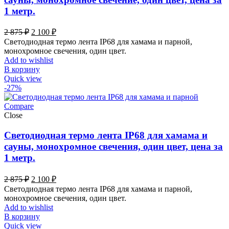
1 метр.
Первоначальная
Текущая
2 875
₽
2 100
₽
цена
цена:
Светодиодная термо лента IP68 для хамама и парной,
составляла
2
монохромное свечения, один цвет.
2
100 ₽.
Add to wishlist
875 ₽.
В корзину
Quick view
-27%
Compare
Close
Светодиодная термо лента IP68 для хамама и
сауны, монохромное свечения, один цвет, цена за
1 метр.
Первоначальная
Текущая
2 875
₽
2 100
₽
цена
цена:
Светодиодная термо лента IP68 для хамама и парной,
составляла
2
монохромное свечения, один цвет.
2
100 ₽.
Add to wishlist
875 ₽.
В корзину
Quick view