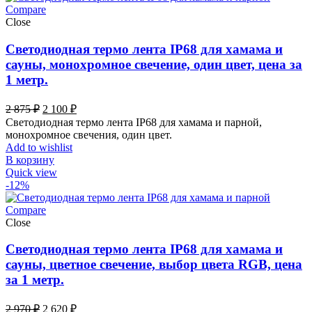
Compare
Close
Светодиодная термо лента IP68 для хамама и
сауны, монохромное свечение, один цвет, цена за
1 метр.
Первоначальная
Текущая
2 875
₽
2 100
₽
цена
цена:
Светодиодная термо лента IP68 для хамама и парной,
составляла
2
монохромное свечения, один цвет.
2
100 ₽.
Add to wishlist
875 ₽.
В корзину
Quick view
-12%
Compare
Close
Светодиодная термо лента IP68 для хамама и
сауны, цветное свечение, выбор цвета RGB, цена
за 1 метр.
Первоначальная
Текущая
2 970
₽
2 620
₽