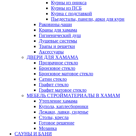
Курны из оникса
Курны из ПСБ
Курна с подставкой
Пьедесталы, панели, арки для курн
Раковины-чаши
Краны для хамама
Гигиенический душ
Душевые системы
Трапы и решетки
Аксессуары
ДВЕРИ ДЛЯ ХАМАМА
Прозрачное стекло
Бронзовое стекло
Бронзовое матовое стекло
Сатин стекло
Графит стекло
Графит матовое стекло
МЕБЕЛЬ СТРОЙМАТЕРИАЛЫ В ХАМАМ
Утепление хамама
Купола, каплесборники
Лежаки, лавки, сиденье
Столы, кресла
Готовое решение
Мозаика
САУНЫ И БАНИ