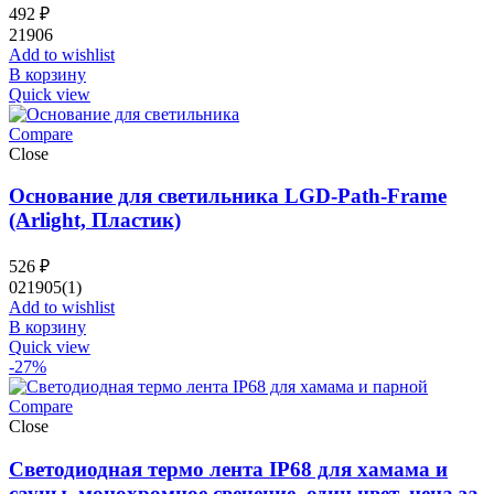
492
₽
21906
Add to wishlist
В корзину
Quick view
Compare
Close
Основание для светильника LGD-Path-Frame
(Arlight, Пластик)
526
₽
021905(1)
Add to wishlist
В корзину
Quick view
-27%
Compare
Close
Светодиодная термо лента IP68 для хамама и
сауны, монохромное свечение, один цвет, цена за