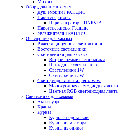
Мозаика
Оборудование в хамам
Душ эмоций ГРАНДИС
Парогенераторы
Парогенераторы HARVIA
Парогенераторы Грандис
Увлажнители ГРАНДИС
Освещение для хамама
Влагозащищенные светильники
Восточные светильники
Светильники для хамама
Встраиваемые светильники
Накладные светильники
Светильники 1W
Светильники 3W
Светодиодная лента для хамама
Монохромная светодиодная лента
Цветная RGB светодиодная лента
Сантехника для хамама
Аксессуары
Краны
Курны
Курна с подставкой
Курны из мрамора
Курны из оникса