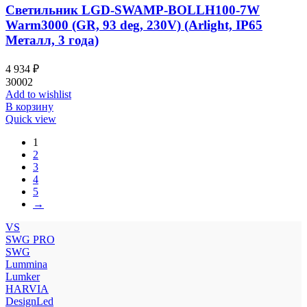
Светильник LGD-SWAMP-BOLLH100-7W
Warm3000 (GR, 93 deg, 230V) (Arlight, IP65
Металл, 3 года)
4 934
₽
30002
Add to wishlist
В корзину
Quick view
1
2
3
4
5
→
VS
SWG PRO
SWG
Lummina
Lumker
HARVIA
DesignLed