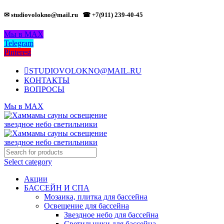
✉ studiovolokno@mail.ru
☎ +7(911) 239-40-45
Мы в MAX
Telegram
Pinterest
STUDIOVOLOKNO@MAIL.RU
КОНТАКТЫ
ВОПРОСЫ
Мы в MAX
Select category
Акции
БАССЕЙН И СПА
Мозаика, плитка для бассейна
Освещение для бассейна
Звездное небо для бассейна
Светильники для бассейна