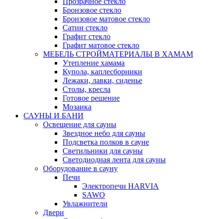
Прозрачное стекло
Бронзовое стекло
Бронзовое матовое стекло
Сатин стекло
Графит стекло
Графит матовое стекло
МЕБЕЛЬ СТРОЙМАТЕРИАЛЫ В ХАМАМ
Утепление хамама
Купола, каплесборники
Лежаки, лавки, сиденье
Столы, кресла
Готовое решение
Мозаика
САУНЫ И БАНИ
Освещение для сауны
Звездное небо для сауны
Подсветка полков в сауне
Светильники для сауны
Светодиодная лента для сауны
Оборудование в сауну
Печи
Электропечи HARVIA
SAWO
Увлажнители
Двери