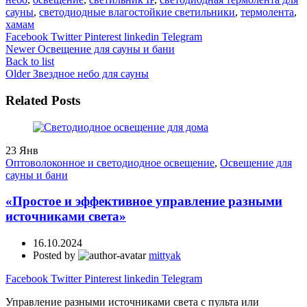
сауны
,
светодиодные влагостойкие светильники
,
термолента
,
хамам
Facebook
Twitter
Pinterest
linkedin
Telegram
Newer
Освещение для сауны и бани
Back to list
Older
Звездное небо для сауны
Related Posts
23
Янв
Оптоволоконное и светодиодное освещение
,
Освещение для
сауны и бани
«Простое и эффективное управление разными
источниками света»
16.10.2024
Posted by
mittyak
Facebook
Twitter
Pinterest
linkedin
Telegram
Управление разными источниками света с пульта или