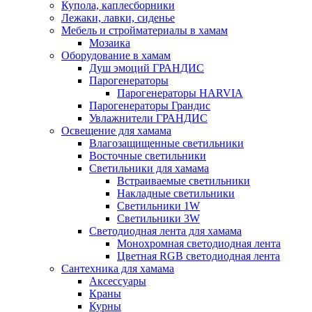
Купола, каплесборники
Лежаки, лавки, сиденье
Мебель и стройматериалы в хамам
Мозаика
Оборудование в хамам
Душ эмоций ГРАНДИС
Парогенераторы
Парогенераторы HARVIA
Парогенераторы Грандис
Увлажнители ГРАНДИС
Освещение для хамама
Влагозащищенные светильники
Восточные светильники
Светильники для хамама
Встраиваемые светильники
Накладные светильники
Светильники 1W
Светильники 3W
Светодиодная лента для хамама
Монохромная светодиодная лента
Цветная RGB светодиодная лента
Сантехника для хамама
Аксессуары
Краны
Курны