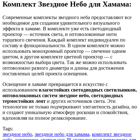
Комплект Звездное Небо для Хамама:
Современные комплекты звездного неба предоставляют все
необходимое для создания удивительного визуального
эффекта в хамаме. В комплекте уже есть светодиодный
проектор — источник света, и оптоволоконные нити
торцевого свечения. Каждый комплект индивидуален по
составу и функциональности. В одном комплекте можно
использовать монохромный проектор — свечение одним
цветом, в другом комплекте цветной проектор — с
возможностью выбора цвета. Так же можно использовать
оптоволокно разного диаметра и длины для достижения
поставленых целей проекта освещения.
Освещение в хамаме превращается в искусство с
использованием
влагостойких светодиодных светильников,
оптоволоконных систем звездное небо, светодиодных
термостойких лент
и других источников света. Эти
технологии не только подчеркивают элегантность дизайна, но
и создают уникальную атмосферу роскоши и спокойствия,
вдохновляя на полное релаксирование.
Tags:
звездное небо
,
звездное небо для хамама
,
комплект звездное
небо
,
освещение
,
светильник IP
,
светодиодная термолента для