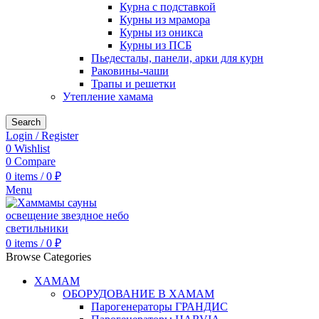
Курна с подставкой
Курны из мрамора
Курны из оникса
Курны из ПСБ
Пьедесталы, панели, арки для курн
Раковины-чаши
Трапы и решетки
Утепление хамама
Search
Login / Register
0
Wishlist
0
Compare
0
items
/
0
₽
Menu
0
items
/
0
₽
Browse Categories
ХАМАМ
ОБОРУДОВАНИЕ В ХАМАМ
Парогенераторы ГРАНДИС