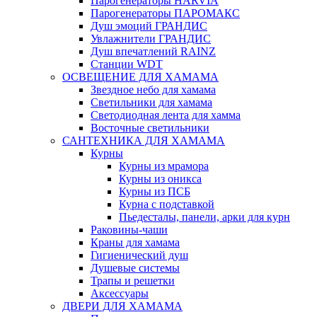
Парогенераторы HARVIA
Парогенераторы ПАРОМАКС
Душ эмоций ГРАНДИС
Увлажнители ГРАНДИС
Душ впечатлений RAINZ
Станции WDT
ОСВЕЩЕНИЕ ДЛЯ ХАМАМА
Звездное небо для хамама
Светильники для хамама
Светодиодная лента для хамма
Восточные светильники
САНТЕХНИКА ДЛЯ ХАМАМА
Курны
Курны из мрамора
Курны из оникса
Курны из ПСБ
Курна с подставкой
Пьедесталы, панели, арки для курн
Раковины-чаши
Краны для хамама
Гигиенический душ
Душевые системы
Трапы и решетки
Аксессуары
ДВЕРИ ДЛЯ ХАМАМА